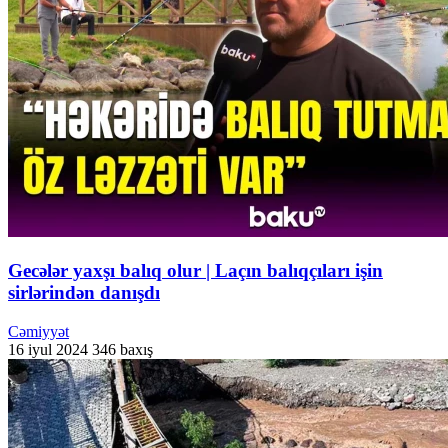
Gecələr yaxşı balıq olur | Laçın balıqçıları işin
sirlərindən danışdı
Cəmiyyət
16 iyul 2024
346 baxış