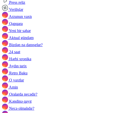
Press reliz
Verilişlər
Arzunun vaxtı
Qapqara
Yeni bir səhər
Aktual gündəm
Bizdən nə danışırlar?
24 saat
Hərbi xronika
Aydın tarix
Retro Baku
O vaxtlar
Amin
Oralarda necədir?
Kəndinə qayıt
Necə olmalıdır?