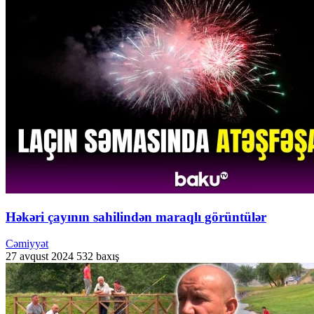
Həkəri çayının sahilindən maraqlı görüntülər
Cəmiyyət
27 avqust 2024
532 baxış