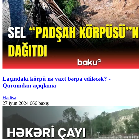
Laçındakı körpü nə vaxt bərpa ediləcək? -
Qurumdan açıqlama
Hadisə
27 iyun 2024
666 baxış