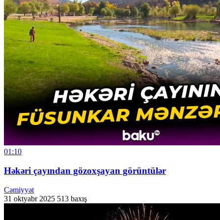
01:10
Həkəri çayından gözoxşayan görüntülər
Cəmiyyət
31 oktyabr 2025
513 baxış