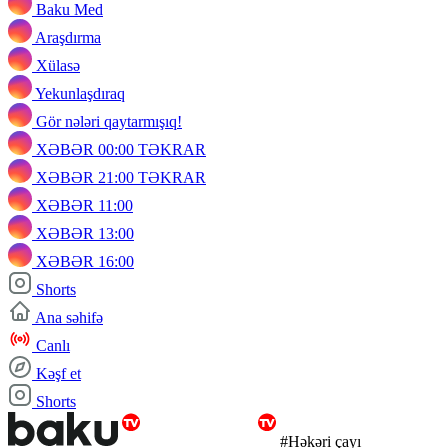
Baku Med
Araşdırma
Xülasə
Yekunlaşdıraq
Gör nələri qaytarmışıq!
XƏBƏR 00:00 TƏKRAR
XƏBƏR 21:00 TƏKRAR
XƏBƏR 11:00
XƏBƏR 13:00
XƏBƏR 16:00
Shorts
Ana səhifə
Canlı
Kəşf et
Shorts
#Həkəri çayı