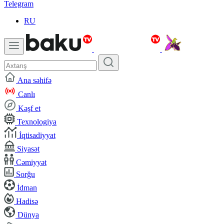
Telegram
RU
Ana səhifə
Canlı
Kəşf et
Texnologiya
İqtisadiyyat
Siyasət
Cəmiyyət
Sorğu
İdman
Hadisə
Dünya