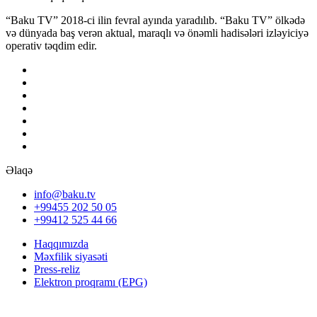
“Baku TV” 2018-ci ilin fevral ayında yaradılıb. “Baku TV” ölkədə
və dünyada baş verən aktual, maraqlı və önəmli hadisələri izləyiciyə
operativ təqdim edir.
Əlaqə
info@baku.tv
+99455 202 50 05
+99412 525 44 66
Haqqımızda
Məxfilik siyasəti
Press-reliz
Elektron proqramı (EPG)