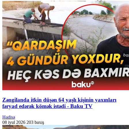
Zəngilanda itkin düşən 64 yaşlı kişinin yaxınları
fəryad edərək kömək istədi - Baku TV
Hadisə
08 iyul 2026
203 baxış