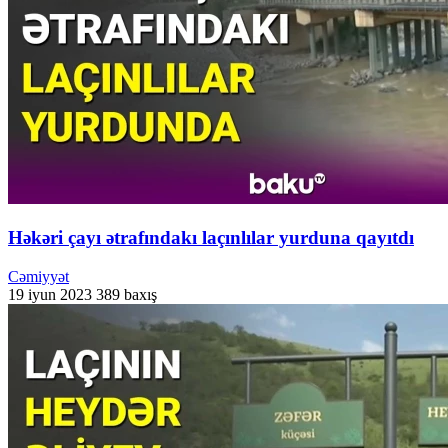
Həkəri çayı ətrafındakı laçınlılar yurduna qayıtdı
Cəmiyyət
19 iyun 2023
389 baxış