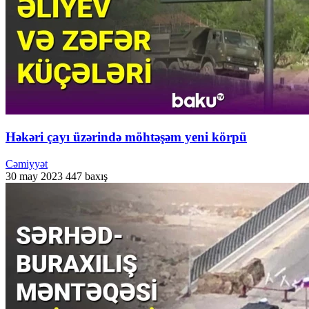
Həkəri çayı üzərində möhtəşəm yeni körpü
Cəmiyyət
30 may 2023
447 baxış