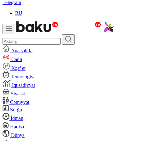
Telegram
RU
Ana səhifə
Canlı
Kəşf et
Texnologiya
İqtisadiyyat
Siyasət
Cəmiyyət
Sorğu
İdman
Hadisə
Dünya