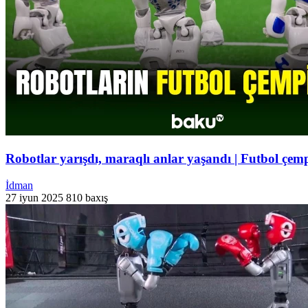
Robotlar yarışdı, maraqlı anlar yaşandı | Futbol çe
İdman
27 iyun 2025
810 baxış