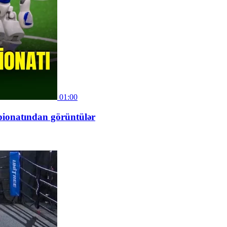
01:00
mpionatından görüntülər