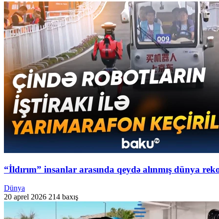
“İldırım” insanlar arasında qeydə alınmış dünya rek
Dünya
20 aprel 2026
214 baxış