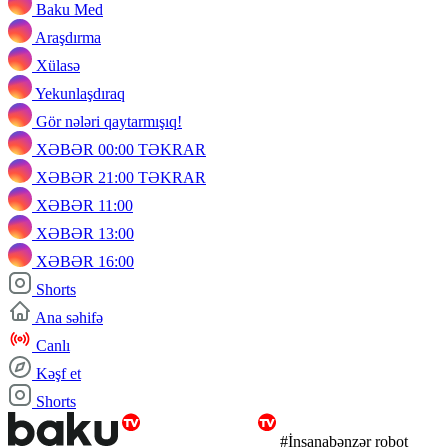
Baku Med
Araşdırma
Xülasə
Yekunlaşdıraq
Gör nələri qaytarmışıq!
XƏBƏR 00:00 TƏKRAR
XƏBƏR 21:00 TƏKRAR
XƏBƏR 11:00
XƏBƏR 13:00
XƏBƏR 16:00
Shorts
Ana səhifə
Canlı
Kəşf et
Shorts
#İnsanabənzər robot