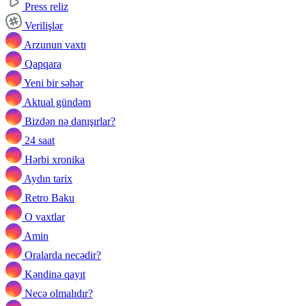
Press reliz
Verilişlər
Arzunun vaxtı
Qapqara
Yeni bir səhər
Aktual gündəm
Bizdən nə danışırlar?
24 saat
Hərbi xronika
Aydın tarix
Retro Baku
O vaxtlar
Amin
Oralarda necədir?
Kəndinə qayıt
Necə olmalıdır?