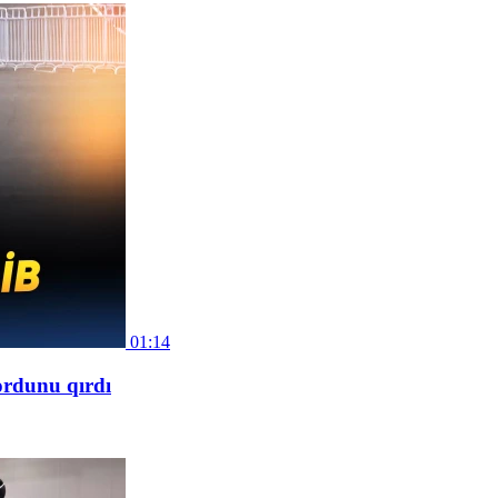
01:14
ordunu qırdı