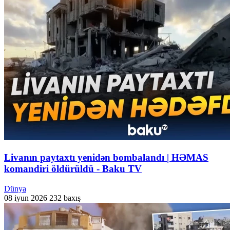
Livanın paytaxtı yenidən bombalandı | HƏMAS
komandiri öldürüldü - Baku TV
Dünya
08 iyun 2026
232 baxış