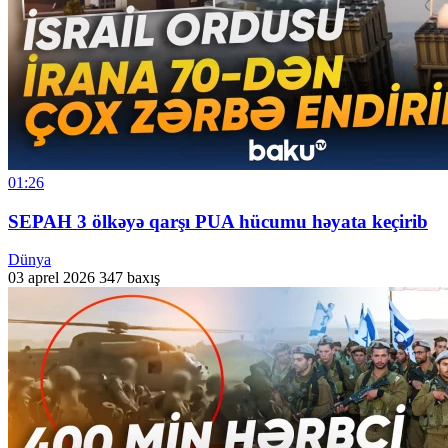
01:26
SEPAH 3 ölkəyə qarşı PUA hücumu həyata keçirib
Dünya
03 aprel 2026
347 baxış