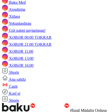
Baku Med
Araşdırma
Xülasə
Yekunlaşdıraq
Gör nələri qaytarmışıq!
XƏBƏR 00:00 TƏKRAR
XƏBƏR 21:00 TƏKRAR
XƏBƏR 11:00
XƏBƏR 13:00
XƏBƏR 16:00
Shorts
Ana səhifə
Canlı
Kəşf et
Shorts
#İsrail Müdafiə Ordusu