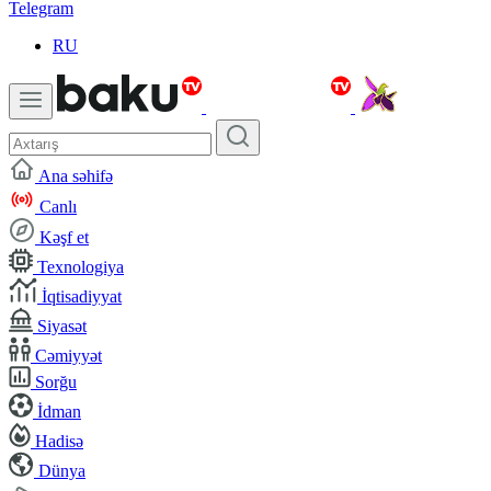
Telegram
RU
Ana səhifə
Canlı
Kəşf et
Texnologiya
İqtisadiyyat
Siyasət
Cəmiyyət
Sorğu
İdman
Hadisə
Dünya