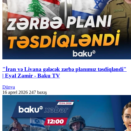
"İran və Livana gələcək zərbə planımız təsdiqləndi"
| Eyal Zamir - Baku TV
Dünya
16 aprel 2026
247 baxış