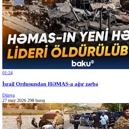
01:24
İsrail Ordusundan HƏMAS-a ağır zərbə
Dünya
27 may 2026
298 baxış