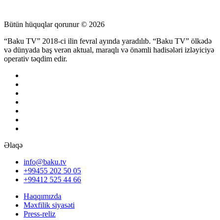
Bütün hüquqlar qorunur © 2026
“Baku TV” 2018-ci ilin fevral ayında yaradılıb. “Baku TV” ölkədə
və dünyada baş verən aktual, maraqlı və önəmli hadisələri izləyiciyə
operativ təqdim edir.
Əlaqə
info@baku.tv
+99455 202 50 05
+99412 525 44 66
Haqqımızda
Məxfilik siyasəti
Press-reliz