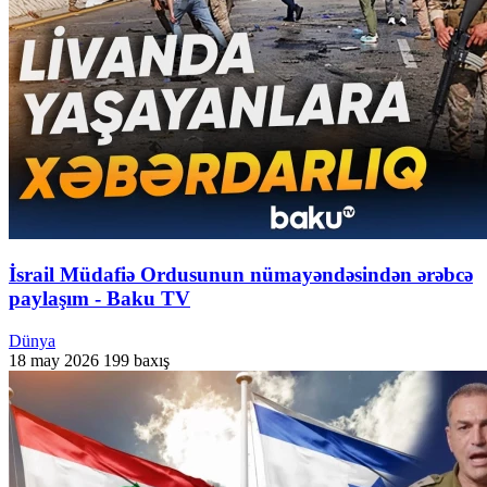
İsrail Müdafiə Ordusunun nümayəndəsindən ərəbcə
paylaşım - Baku TV
Dünya
18 may 2026
199 baxış