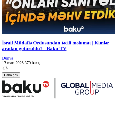
İsrail Müdafiə Ordusundan təcili məlumat | Kimlər
aradan götürüldü? - Baku TV
Dünya
13 mart 2026
379 baxış
Daha çox