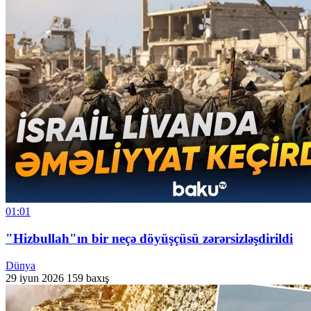
01:01
"Hizbullah"ın bir neçə döyüşçüsü zərərsizləşdirildi
Dünya
29 iyun 2026
159 baxış