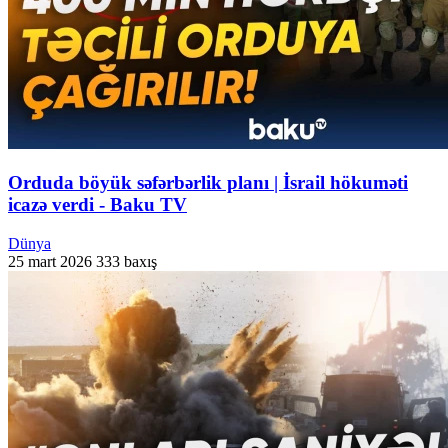
Orduda böyük səfərbərlik planı | İsrail hökuməti
icazə verdi - Baku TV
Dünya
25 mart 2026
333 baxış