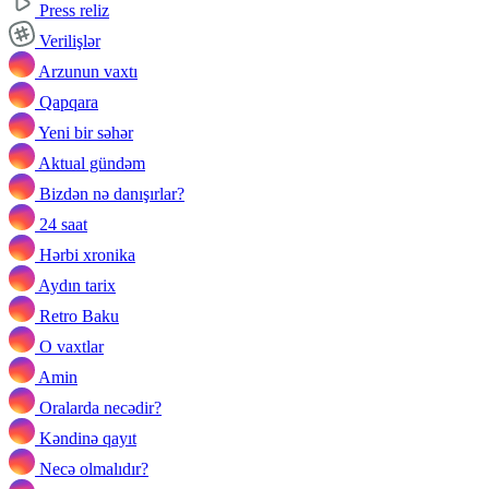
Press reliz
Verilişlər
Arzunun vaxtı
Qapqara
Yeni bir səhər
Aktual gündəm
Bizdən nə danışırlar?
24 saat
Hərbi xronika
Aydın tarix
Retro Baku
O vaxtlar
Amin
Oralarda necədir?
Kəndinə qayıt
Necə olmalıdır?