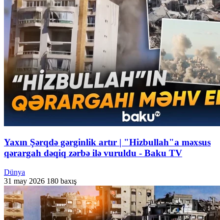
Yaxın Şərqdə gərginlik artır | "Hizbullah"a məxsus
qərargah dəqiq zərbə ilə vuruldu - Baku TV
Dünya
31 may 2026
180 baxış