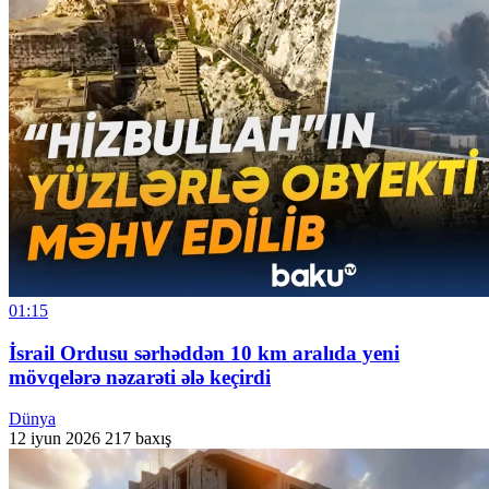
01:15
İsrail Ordusu sərhəddən 10 km aralıda yeni
mövqelərə nəzarəti ələ keçirdi
Dünya
12 iyun 2026
217 baxış