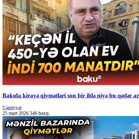
Bakıda kirayə qiymətləri son bir ildə niyə bu qədər 
Cəmiyyət
25 mart 2026
346 baxış