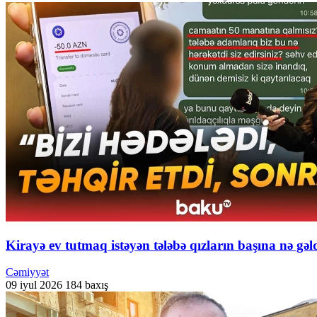
Kirayə ev tutmaq istəyən tələbə qızların başına nə gəl
Cəmiyyət
09 iyul 2026
184 baxış