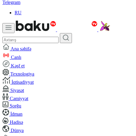
Telegram
RU
Ana səhifə
Canlı
Kəşf et
Texnologiya
İqtisadiyyat
Siyasət
Cəmiyyət
Sorğu
İdman
Hadisə
Dünya