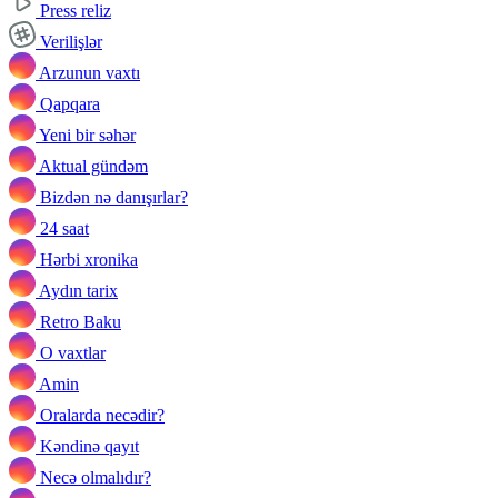
Press reliz
Verilişlər
Arzunun vaxtı
Qapqara
Yeni bir səhər
Aktual gündəm
Bizdən nə danışırlar?
24 saat
Hərbi xronika
Aydın tarix
Retro Baku
O vaxtlar
Amin
Oralarda necədir?
Kəndinə qayıt
Necə olmalıdır?