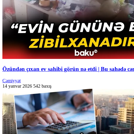
Özündən çıxan ev sahibi görün nə etdi | Bu sahədə cəri
Cəmiyyət
14 yanvar 2026
542 baxış