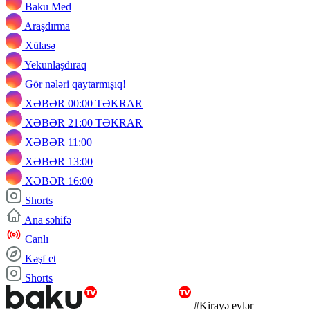
Baku Med
Araşdırma
Xülasə
Yekunlaşdıraq
Gör nələri qaytarmışıq!
XƏBƏR 00:00 TƏKRAR
XƏBƏR 21:00 TƏKRAR
XƏBƏR 11:00
XƏBƏR 13:00
XƏBƏR 16:00
Shorts
Ana səhifə
Canlı
Kəşf et
Shorts
#Kirayə evlər