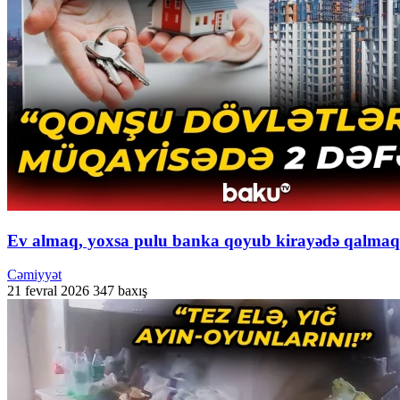
Ev almaq, yoxsa pulu banka qoyub kirayədə qalmaq 
Cəmiyyət
21 fevral 2026
347 baxış