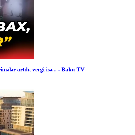
mələr artdı, vergi isə... - Baku TV