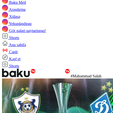
Baku Med
Araşdırma
Xülasə
Yekunlaşdıraq
Gör nələri qaytarmışıq!
Shorts
Ana səhifə
Canlı
Kəşf et
Shorts
#Məhəmməd Salah