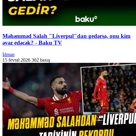
Məhəmməd Salah "Liverpul"dan gedərsə, onu kim
əvəz edəcək? - Baku TV
İdman
15 fevral 2026
302 baxış