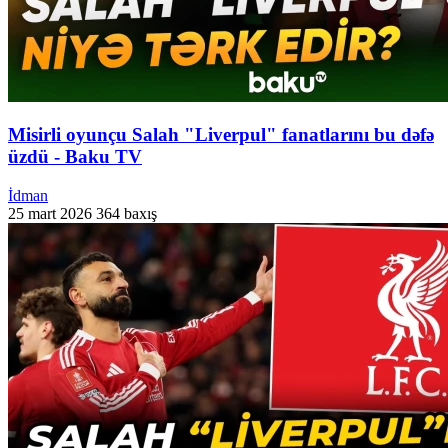
Misirli oyunçu Salah "Liverpul" fanatlarını bu dəfə
üzdü - Baku TV
İdman
25 mart 2026
364 baxış