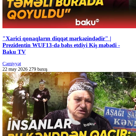
"Xarici qonaqların diqqət mərkəzindədir" |
Prezidentin WUF13-də bəhs etdiyi Kiş məbədi -
Baku TV
Cəmiyyət
22 may 2026
279 baxış