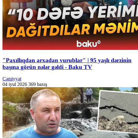
"Paxıllıqdan arxadan vurublar" | 95 yaşlı dərzinin
başına görün nələr gəldi - Baku TV
Cəmiyyət
04 iyul 2026
369 baxış