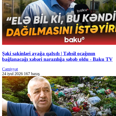
Şəki sakinləri ayağa qalxdı | Təhsil ocağının
bağlanacağı xəbəri narazılığa səbəb oldu - Baku TV
Cəmiyyət
24 iyul 2026
167 baxış