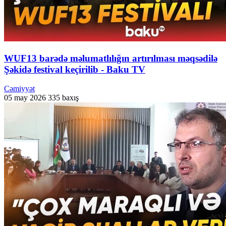
WUF13 barədə məlumatlılığın artırılması məqsədilə
Şəkidə festival keçirilib - Baku TV
Cəmiyyət
05 may 2026
335 baxış