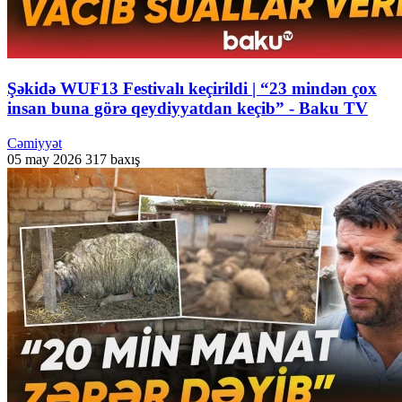
Şəkidə WUF13 Festivalı keçirildi | “23 mindən çox
insan buna görə qeydiyyatdan keçib” - Baku TV
Cəmiyyət
05 may 2026
317 baxış