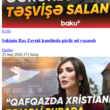
01:03
Şəkinin Baş Zəyzid kəndində güclü sel yaşandı
Hadisə
25 may 2026
271 baxış