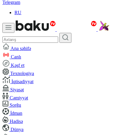
Telegram
RU
Ana səhifə
Canlı
Kəşf et
Texnologiya
İqtisadiyyat
Siyasət
Cəmiyyət
Sorğu
İdman
Hadisə
Dünya