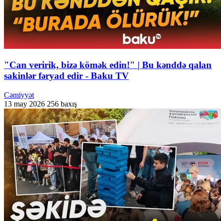
"Can veririk, bizə kömək edin!" | Bu kənddə qalan
sakinlər fəryad edir - Baku TV
Cəmiyyət
13 may 2026
256 baxış