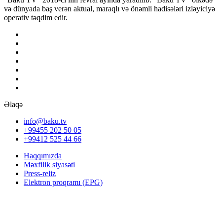
və dünyada baş verən aktual, maraqlı və önəmli hadisələri izləyiciyə
operativ təqdim edir.
Əlaqə
info@baku.tv
+99455 202 50 05
+99412 525 44 66
Haqqımızda
Məxfilik siyasəti
Press-reliz
Elektron proqramı (EPG)