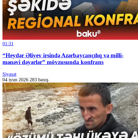
01:31
“Heydər Əliyev irsində Azərbaycançılıq və milli-
mənəvi dəyərlər” mövzusunda konfrans
Siyasət
04 iyun 2026
283 baxış