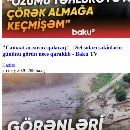
"Camaat ac-susuz qalacaq!" | Sel suları sakinlərin
gününü görün necə qaraldıb - Baku TV
Hadisə
25 may 2026
288 baxış