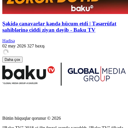
Şəkidə canavarlar kəndə hücum etdi | Təsərrüfat
sahiblərinə ciddi ziyan dəyib - Baku TV
Hadisə
02 may 2026
327 baxış
Daha çox
Bütün hüquqlar qorunur © 2026
“Baku TV” 2018-ci ilin fevral ayında yaradılıb. “Baku TV” ölkədə