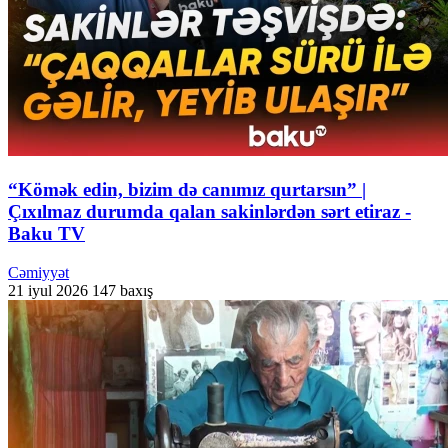
“Kömək edin, bizim də canımız qurtarsın” |
Çıxılmaz durumda qalan sakinlərdən sərt etiraz -
Baku TV
Cəmiyyət
21 iyul 2026
147 baxış