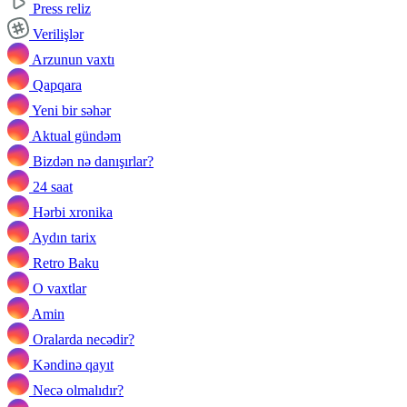
Press reliz
Verilişlər
Arzunun vaxtı
Qapqara
Yeni bir səhər
Aktual gündəm
Bizdən nə danışırlar?
24 saat
Hərbi xronika
Aydın tarix
Retro Baku
O vaxtlar
Amin
Oralarda necədir?
Kəndinə qayıt
Necə olmalıdır?