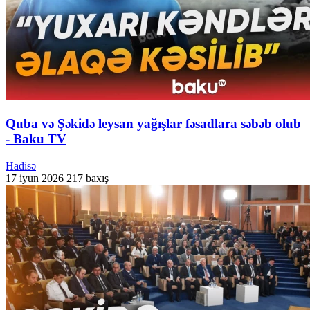
Quba və Şəkidə leysan yağışlar fəsadlara səbəb olub
- Baku TV
Hadisə
17 iyun 2026
217 baxış