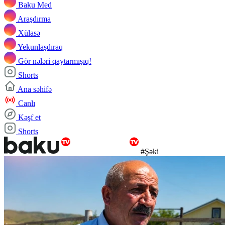
Baku Med
Araşdırma
Xülasə
Yekunlaşdıraq
Gör nələri qaytarmışıq!
Shorts
Ana səhifə
Canlı
Kəşf et
Shorts
#Şəki