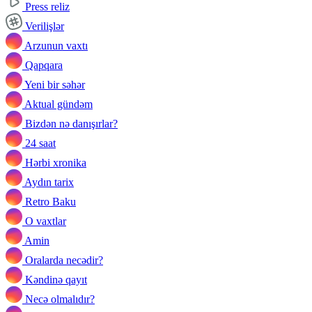
Press reliz
Verilişlər
Arzunun vaxtı
Qapqara
Yeni bir səhər
Aktual gündəm
Bizdən nə danışırlar?
24 saat
Hərbi xronika
Aydın tarix
Retro Baku
O vaxtlar
Amin
Oralarda necədir?
Kəndinə qayıt
Necə olmalıdır?