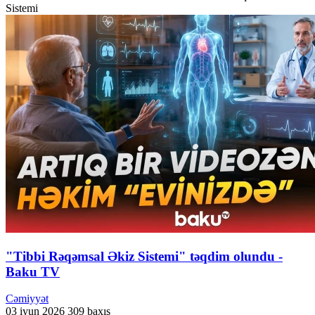
Sistemi
"Tibbi Rəqəmsal Əkiz Sistemi" təqdim olundu -
Baku TV
Cəmiyyət
03 iyun 2026
309 baxış