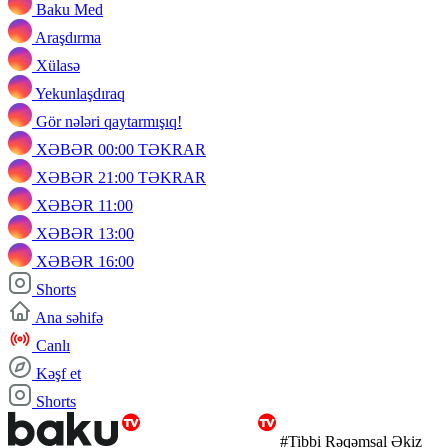
Baku Med
Araşdırma
Xülasə
Yekunlaşdıraq
Gör nələri qaytarmışıq!
XƏBƏR 00:00 TƏKRAR
XƏBƏR 21:00 TƏKRAR
XƏBƏR 11:00
XƏBƏR 13:00
XƏBƏR 16:00
Shorts
Ana səhifə
Canlı
Kəşf et
Shorts
#Tibbi Rəqəmsal Əkiz