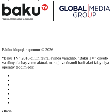
Bütün hüquqlar qorunur © 2026
“Baku TV” 2018-ci ilin fevral ayında yaradılıb. “Baku TV” ölkədə
və dünyada baş verən aktual, maraqlı və önəmli hadisələri izləyiciyə
operativ təqdim edir.
Əlaqə