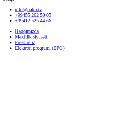
info@baku.tv
+99455 202 50 05
+99412 525 44 66
Haqqımızda
Məxfilik siyasəti
Press-reliz
Elektron proqramı (EPG)