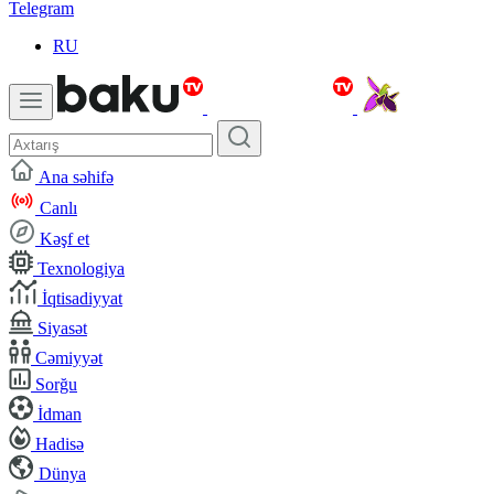
Telegram
RU
Ana səhifə
Canlı
Kəşf et
Texnologiya
İqtisadiyyat
Siyasət
Cəmiyyət
Sorğu
İdman
Hadisə
Dünya