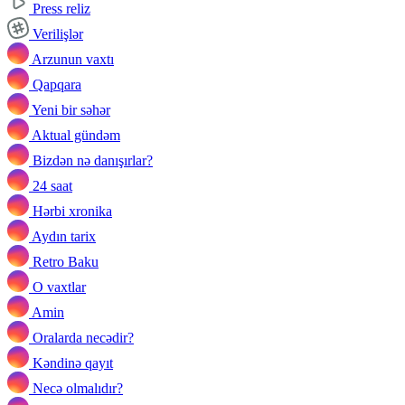
Press reliz
Verilişlər
Arzunun vaxtı
Qapqara
Yeni bir səhər
Aktual gündəm
Bizdən nə danışırlar?
24 saat
Hərbi xronika
Aydın tarix
Retro Baku
O vaxtlar
Amin
Oralarda necədir?
Kəndinə qayıt
Necə olmalıdır?