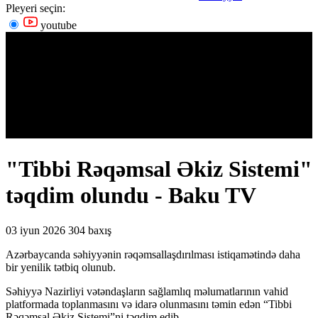
Pleyeri seçin:
youtube
"Tibbi Rəqəmsal Əkiz Sistemi"
təqdim olundu - Baku TV
03 iyun 2026
304 baxış
Azərbaycanda səhiyyənin rəqəmsallaşdırılması istiqamətində daha
bir yenilik tətbiq olunub.
Səhiyyə Nazirliyi vətəndaşların sağlamlıq məlumatlarının vahid
platformada toplanmasını və idarə olunmasını təmin edən “Tibbi
Rəqəmsal Əkiz Sistemi”ni təqdim edib.