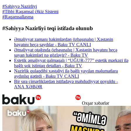
#Səhiyyə Nazirliyi
#Tibbi Rəqəmsal Əkiz Sistemi
#Rəqəmsallaşma
#Səhiyyə Nazirliyi teqi istifadə olunub
Əməliyyat zamanı həkimlərdən özbaşınalıq | Xəstənin
həyatını heçə saydılar - Baku TV CANLI
Əməliyyat otağında özbaşınalıq | Xəstənin həyatını heçə
sayan həkimləri nə gözləyir? - Baku TV
Estetik əməliyyat qalmaqalı | “UĞUR-777” estetik mərkəzi ilə
bağlı şok istintaq detalları - Baku TV
Nazirlik qulaqdibi xəstəliyi ilə bağlı yayılan məlumatlara
aydınlıq gətirdi - Baku TV CANLI
Bir sıra çimərliklərdən istifadəyə məhdudiyyət qoyuldu -
ANA XƏBƏR
Oxşar xəbərlər