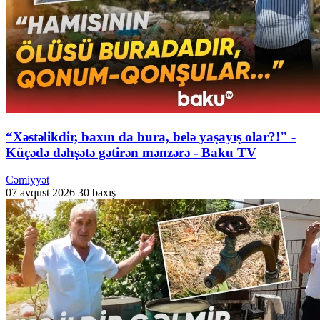
“Xəstəlikdir, baxın da bura, belə yaşayış olar?!" -
Küçədə dəhşətə gətirən mənzərə - Baku TV
Cəmiyyət
07 avqust 2026
30 baxış