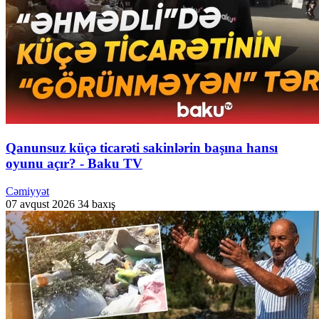
Qanunsuz küçə ticarəti sakinlərin başına hansı
oyunu açır? - Baku TV
Cəmiyyət
07 avqust 2026
34 baxış