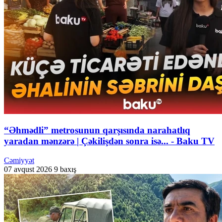
“Əhmədli” metrosunun qarşısında narahatlıq
yaradan mənzərə | Çəkilişdən sonra isə... - Baku TV
Cəmiyyət
07 avqust 2026
9 baxış