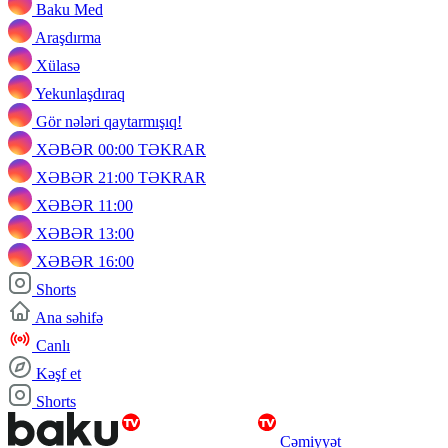
Baku Med
Araşdırma
Xülasə
Yekunlaşdıraq
Gör nələri qaytarmışıq!
XƏBƏR 00:00 TƏKRAR
XƏBƏR 21:00 TƏKRAR
XƏBƏR 11:00
XƏBƏR 13:00
XƏBƏR 16:00
Shorts
Ana səhifə
Canlı
Kəşf et
Shorts
Cəmiyyət