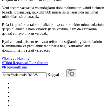
Yeni sistem vasitəsilə vətəndaşların tibbi məlumatları vahid elektron
bazada toplanacaq, müxtəlif tibb müəssisələri arasında məlumat
mübadiləsi sürətlənəcək.
Belə ki, platforma təkrar analizlərin və təkrar həkim müraciətlərinin
qarşısını almaqla həm vətəndaşların vaxtına, həm də xərclərinə
qənaət etməyə imkan verəcək.
Eyni zamanda sistem real vaxt rejimində sağlamlıq göstəricilərinin
izlənilməsinə və profilaktik tədbirlərlə bağlı xatırlatmaların
göndərilməsinə şərait yaradacaq.
#Səhiyyə Nazirliyi
#Tibbi Rəqəmsal Əkiz Sistemi
#Rəqəmsallaşma
Kopyalandı