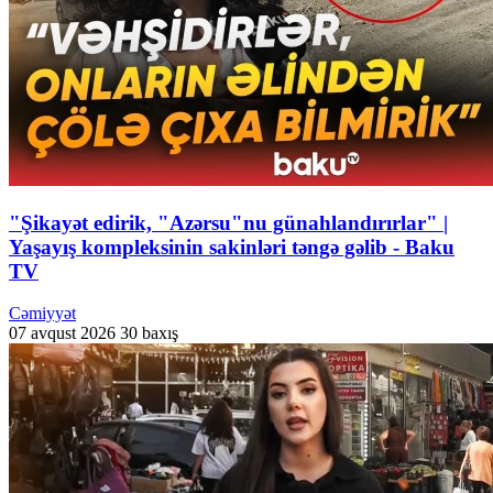
"Şikayət edirik, "Azərsu"nu günahlandırırlar" |
Yaşayış kompleksinin sakinləri təngə gəlib - Baku
TV
Cəmiyyət
07 avqust 2026
30 baxış