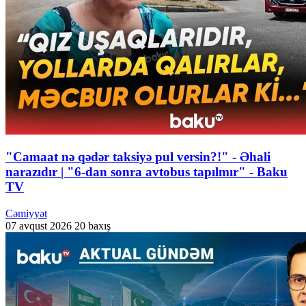
"Camaat nə qədər taksiyə pul versin?!" - Əhali
narazıdır | "6-dan sonra avtobus tapılmır" - Baku
TV
Cəmiyyət
07 avqust 2026
20 baxış