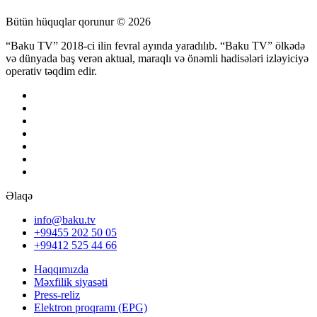
Bütün hüquqlar qorunur © 2026
“Baku TV” 2018-ci ilin fevral ayında yaradılıb. “Baku TV” ölkədə
və dünyada baş verən aktual, maraqlı və önəmli hadisələri izləyiciyə
operativ təqdim edir.
Əlaqə
info@baku.tv
+99455 202 50 05
+99412 525 44 66
Haqqımızda
Məxfilik siyasəti
Press-reliz
Elektron proqramı (EPG)