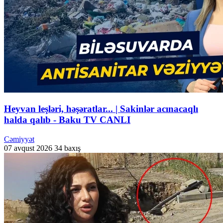
Heyvan leşləri, həşəratlar... | Sakinlər acınacaqlı
halda qalıb - Baku TV CANLI
Cəmiyyət
07 avqust 2026
34 baxış