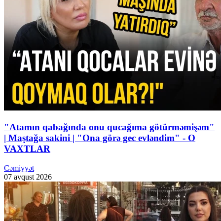
"Atamın qabağında onu qucağıma götürməmişəm"
| Maştağa sakini | "Ona görə gec evləndim" - O
VAXTLAR
Cəmiyyət
07 avqust 2026