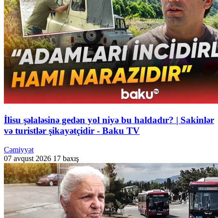
İlisu şəlaləsinə gedən yol niyə bu haldadır? | Sakinlər
və turistlər şikayətçidir - Baku TV
Cəmiyyət
07 avqust 2026
17 baxış