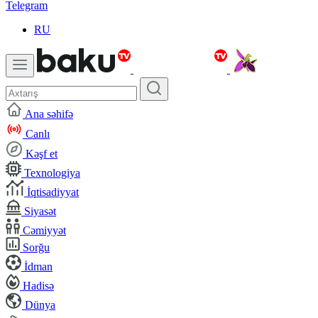
Telegram
RU
Ana səhifə
Canlı
Kəşf et
Texnologiya
İqtisadiyyat
Siyasət
Cəmiyyət
Sorğu
İdman
Hadisə
Dünya