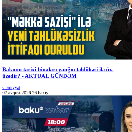
Bakının tarixi binaları yanğın təhlükəsi ilə üz-
üzədir? - AKTUAL GÜNDƏM
Cəmiyyət
07 avqust 2026
26 baxış