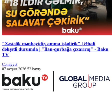
"Xəstəlik mənbəyidir, amma işlədirik" | Əhali
dəhşətli durumda | "İlan-qurbağa çıxarırıq" - Baku
TV
Cəmiyyət
07 avqust 2026
52 baxış