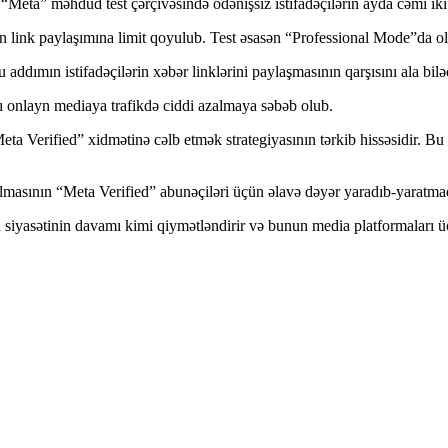
ta” məhdud test çərçivəsində ödənişsiz istifadəçilərin ayda cəmi iki x
link paylaşımına limit qoyulub. Test əsasən “Professional Mode”da olan b
 addımın istifadəçilərin xəbər linklərini paylaşmasının qarşısını ala bil
sı onlayn mediaya trafikdə ciddi azalmaya səbəb olub.
i “Meta Verified” xidmətinə cəlb etmək strategiyasının tərkib hissəsidir. 
tırılmasının “Meta Verified” abunəçiləri üçün əlavə dəyər yaradıb-yarat
yasətinin davamı kimi qiymətləndirir və bunun media platformaları üçün 