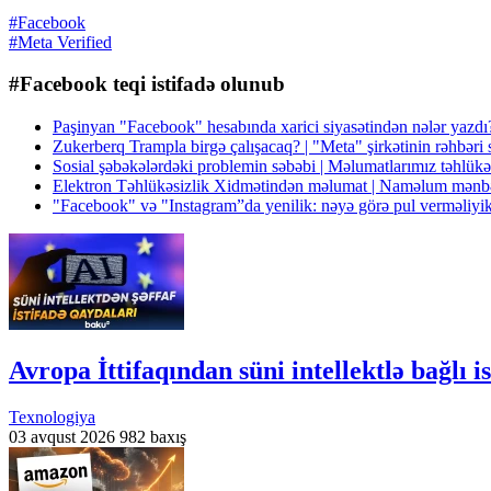
#Facebook
#Meta Verified
#Facebook teqi istifadə olunub
Paşinyan "Facebook" hesabında xarici siyasətindən nələr yazdı
Zukerberq Trampla birgə çalışacaq? | "Meta" şirkətinin rəhbəri 
Sosial şəbəkələrdəki problemin səbəbi | Məlumatlarımız təhlükə
Elektron Təhlükəsizlik Xidmətindən məlumat | Naməlum mənbə
"Facebook" və "Instagram”da yenilik: nəyə görə pul verməliyi
Avropa İttifaqından süni intellektlə bağlı i
Texnologiya
03 avqust 2026
982 baxış