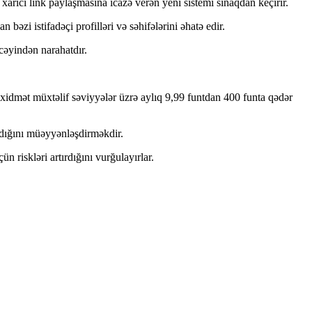
arici link paylaşmasına icazə verən yeni sistemi sınaqdan keçirir.
əzi istifadəçi profilləri və səhifələrini əhatə edir.
əcəyindən narahatdır.
Bu xidmət müxtəlif səviyyələr üzrə aylıq 9,99 funtdan 400 funta qədər
madığını müəyyənləşdirməkdir.
riskləri artırdığını vurğulayırlar.