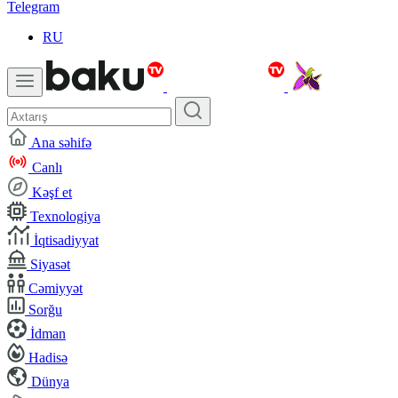
Telegram
RU
Ana səhifə
Canlı
Kəşf et
Texnologiya
İqtisadiyyat
Siyasət
Cəmiyyət
Sorğu
İdman
Hadisə
Dünya