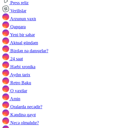
Press reliz
Verilişlər
Arzunun vaxtı
Qapqara
Yeni bir səhər
Aktual gündəm
Bizdən nə danışırlar?
24 saat
Hərbi xronika
Aydın tarix
Retro Baku
O vaxtlar
Amin
Oralarda necədir?
Kəndinə qayıt
Necə olmalıdır?