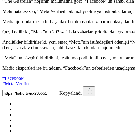
“The Guardian” nəşrinin məlumatına görə, “Facebook”un sahibi olan “Me
Məlumata əsasən, “Meta Verified” abunəliyi olmayan istifadəçilər üçün 
Media qurumları testə birbaşa daxil edilməsə də, xəbər redaksiyaları bu
Qeyd edilir ki, “Meta”nın 2023-cü ildə xəbərləri prioritetdən çıxarma
Analitiklər bildirirlər ki, yeni sınaq “Meta”nın istifadəçiləri ödənişl
dəyişir və əlavə funksiyalar, təhlükəsizlik imkanları təqdim edir.
“Meta”nın sözçüsü bildirib ki, testin məqsədi linkli paylaşımların ar
Media ekspertləri isə bu addımı “Facebook”un xəbərlərdən uzaqlaşma si
#Facebook
#Meta Verified
Kopyalandı