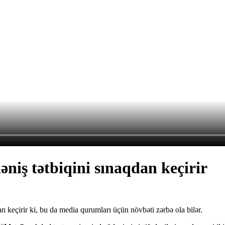
niş tətbiqini sınaqdan keçirir
an keçirir ki, bu da media qurumları üçün növbəti zərbə ola bilər.