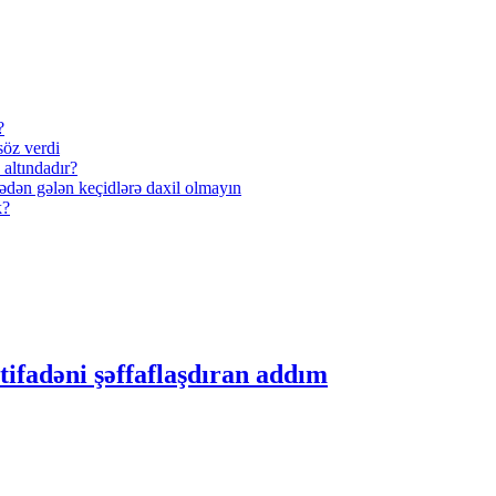
?
söz verdi
 altındadır?
dən gələn keçidlərə daxil olmayın
k?
stifadəni şəffaflaşdıran addım