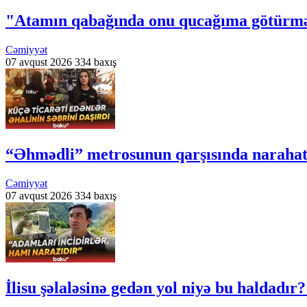
"Atamın qabağında onu qucağıma götürmə
Cəmiyyət
07 avqust 2026
334 baxış
“Əhmədli” metrosunun qarşısında narahatlı
Cəmiyyət
07 avqust 2026
334 baxış
İlisu şəlaləsinə gedən yol niyə bu haldadır?