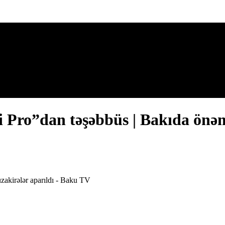
i Pro”dan təşəbbüs | Bakıda önəm
zakirələr aparıldı - Baku TV