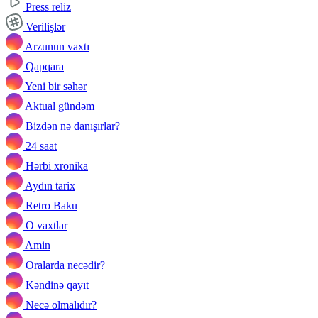
Press reliz
Verilişlər
Arzunun vaxtı
Qapqara
Yeni bir səhər
Aktual gündəm
Bizdən nə danışırlar?
24 saat
Hərbi xronika
Aydın tarix
Retro Baku
O vaxtlar
Amin
Oralarda necədir?
Kəndinə qayıt
Necə olmalıdır?