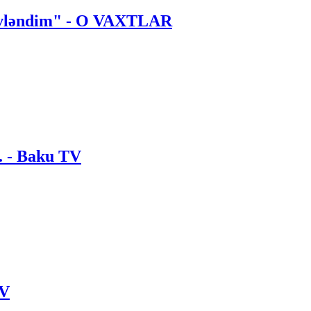
 evləndim" - O VAXTLAR
. - Baku TV
TV