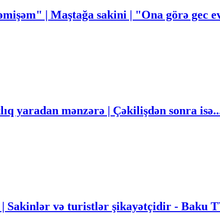
mişəm" | Maştağa sakini | "Ona görə gec
q yaradan mənzərə | Çəkilişdən sonra isə..
 | Sakinlər və turistlər şikayətçidir - Baku 