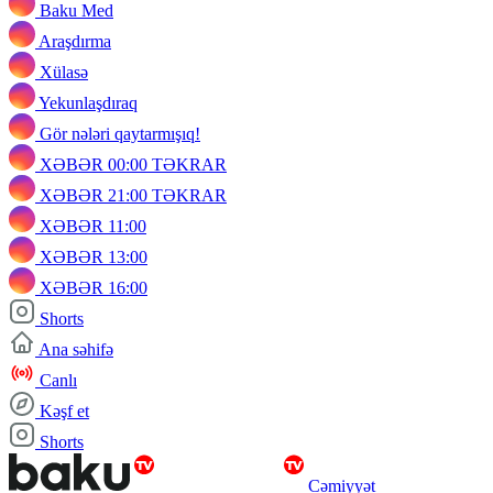
Baku Med
Araşdırma
Xülasə
Yekunlaşdıraq
Gör nələri qaytarmışıq!
XƏBƏR 00:00 TƏKRAR
XƏBƏR 21:00 TƏKRAR
XƏBƏR 11:00
XƏBƏR 13:00
XƏBƏR 16:00
Shorts
Ana səhifə
Canlı
Kəşf et
Shorts
Cəmiyyət