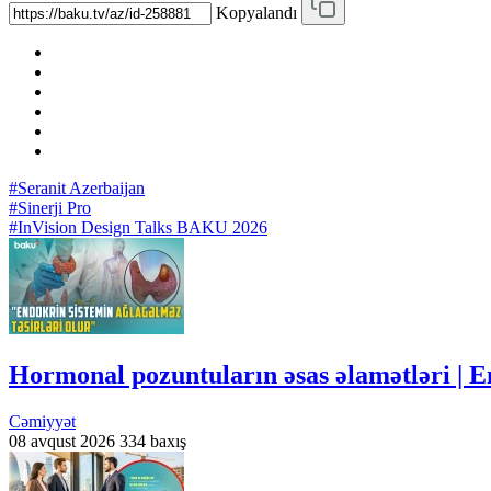
Kopyalandı
#Seranit Azerbaijan
#Sinerji Pro
#InVision Design Talks BAKU 2026
Hormonal pozuntuların əsas əlamətləri | En
Cəmiyyət
08 avqust 2026
334 baxış