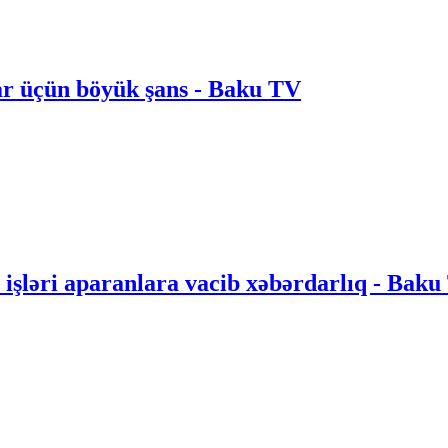
lar üçün böyük şans - Baku TV
pa işləri aparanlara vacib xəbərdarlıq - Bak