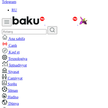
Telegram
RU
Ana səhifə
Canlı
Kəşf et
Texnologiya
İqtisadiyyat
Siyasət
Cəmiyyət
Sorğu
İdman
Hadisə
Dünya