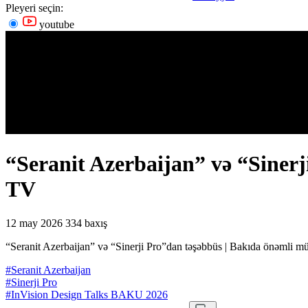
Pleyeri seçin:
youtube
“Seranit Azerbaijan” və “Sinerj
TV
12 may 2026
334 baxış
“Seranit Azerbaijan” və “Sinerji Pro”dan təşəbbüs | Bakıda önəmli mü
#Seranit Azerbaijan
#Sinerji Pro
#InVision Design Talks BAKU 2026