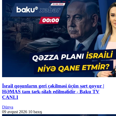
İsrail qoşunların geri çəkilməsi üçün şərt qoyur |
HƏMAS tam tərk-silah edilməlidir - Baku TV
CANLI
Dünya
09 avqust 2026
10 baxış