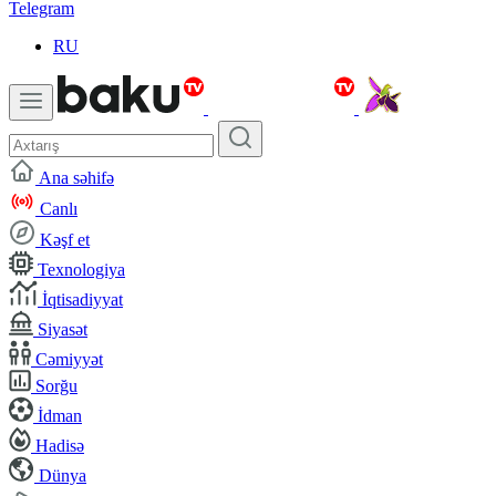
Telegram
RU
Ana səhifə
Canlı
Kəşf et
Texnologiya
İqtisadiyyat
Siyasət
Cəmiyyət
Sorğu
İdman
Hadisə
Dünya