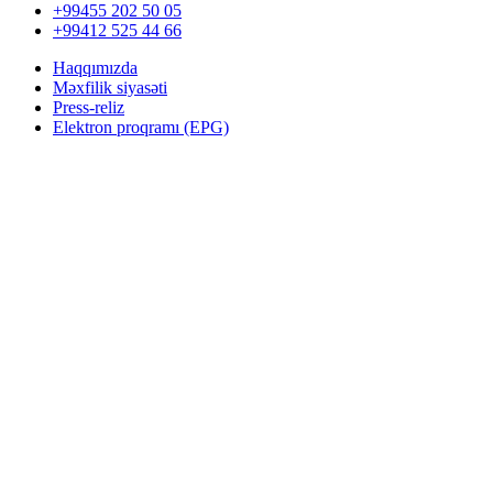
+99455 202 50 05
+99412 525 44 66
Haqqımızda
Məxfilik siyasəti
Press-reliz
Elektron proqramı (EPG)