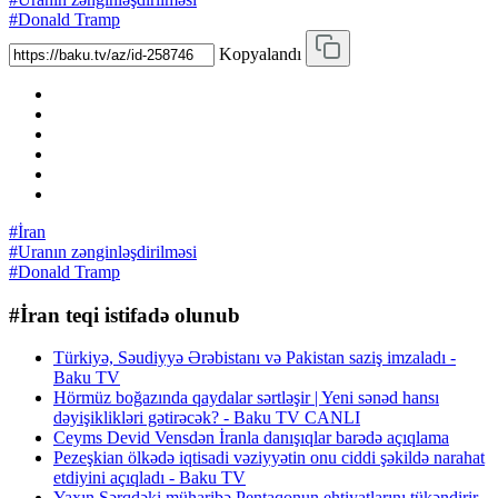
#Donald Tramp
Kopyalandı
#İran
#Uranın zənginləşdirilməsi
#Donald Tramp
#İran teqi istifadə olunub
Türkiyə, Səudiyyə Ərəbistanı və Pakistan saziş imzaladı -
Baku TV
Hörmüz boğazında qaydalar sərtləşir | Yeni sənəd hansı
dəyişiklikləri gətirəcək? - Baku TV CANLI
Ceyms Devid Vensdən İranla danışıqlar barədə açıqlama
Pezeşkian ölkədə iqtisadi vəziyyətin onu ciddi şəkildə narahat
etdiyini açıqladı - Baku TV
Yaxın Şərqdəki müharibə Pentaqonun ehtiyatlarını tükəndirir