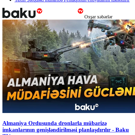
Oxşar xəbərlər
Almaniya Ordusunda dronlarla mübarizə
imkanlarının genişləndirilməsi planlaşdırılır - Baku