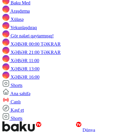
Baku Med
Araşdırma
Xülasə
Yekunlaşdıraq
Gör nələri qaytarmışıq!
XƏBƏR 00:00 TƏKRAR
XƏBƏR 21:00 TƏKRAR
XƏBƏR 11:00
XƏBƏR 13:00
XƏBƏR 16:00
Shorts
Ana səhifə
Canlı
Kəşf et
Shorts
Dünya