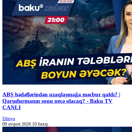
ABŞ hədəflərindən uzaqlaşmağa məcbur qaldı? |
Qarşıdurmanın sonu necə olacaq? - Baku TV
CANLI
Dünya
09 avqust 2026
10 baxış