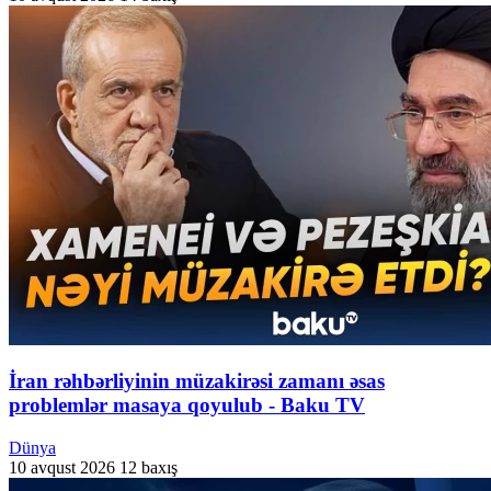
İran rəhbərliyinin müzakirəsi zamanı əsas
problemlər masaya qoyulub - Baku TV
Dünya
10 avqust 2026
12 baxış