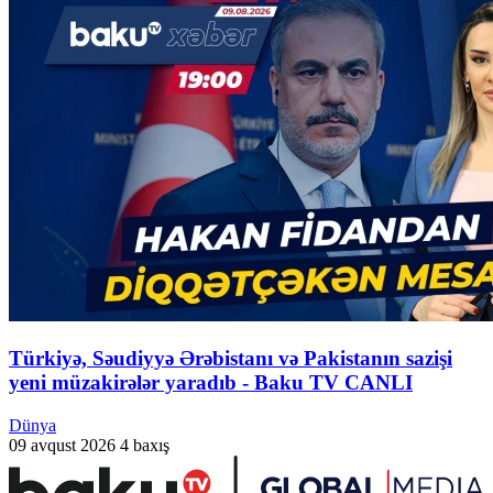
Türkiyə, Səudiyyə Ərəbistanı və Pakistanın sazişi
yeni müzakirələr yaradıb - Baku TV CANLI
Dünya
09 avqust 2026
4 baxış