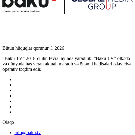
Bütün hüquqlar qorunur © 2026
“Baku TV” 2018-ci ilin fevral ayında yaradılıb. “Baku TV” ölkədə
və dünyada baş verən aktual, maraqlı və önəmli hadisələri izləyiciyə
operativ təqdim edir.
Əlaqə
info@baku.tv