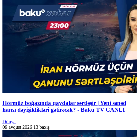
Hörmüz boğazında qaydalar sərtləşir | Yeni sənəd
hansı dəyişiklikləri gətirəcək? - Baku TV CANLI
Dünya
09 avqust 2026
13 baxış