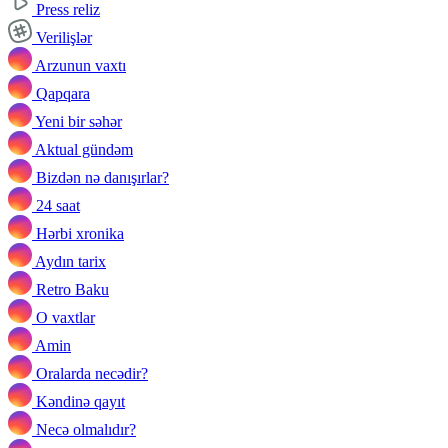
Press reliz
Verilişlər
Arzunun vaxtı
Qapqara
Yeni bir səhər
Aktual gündəm
Bizdən nə danışırlar?
24 saat
Hərbi xronika
Aydın tarix
Retro Baku
O vaxtlar
Amin
Oralarda necədir?
Kəndinə qayıt
Necə olmalıdır?