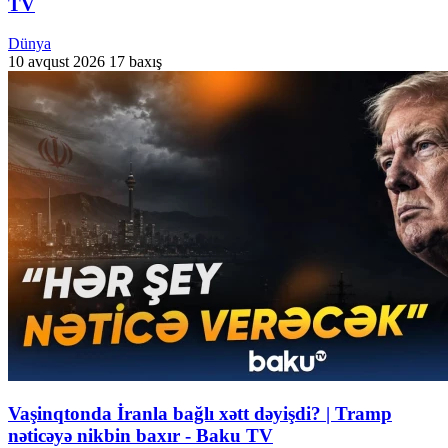
TV
Dünya
10 avqust 2026
17 baxış
Vaşinqtonda İranla bağlı xətt dəyişdi? | Tramp
nəticəyə nikbin baxır - Baku TV