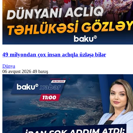
49 milyondan çox insan aclıqla üzləşə bilər
Dünya
06 avqust 2026
49 baxış