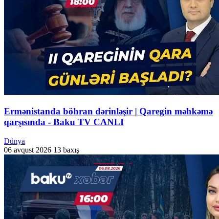
Ermənistanda böhran dərinləşir | Qaregin məhkəmə
qarşısında - Baku TV CANLI
Dünya
06 avqust 2026
13 baxış