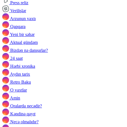
Press reliz
Verilişlər
Arzunun vaxtı
Qapqara
Yeni bir səhər
Aktual gündəm
Bizdən nə danışırlar?
24 saat
Hərbi xronika
Aydın tarix
Retro Baku
O vaxtlar
Amin
Oralarda necədir?
Kəndinə qayıt
Necə olmalıdır?