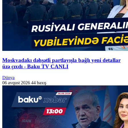
Moskvadakı dəhşətli partlayışla bağlı yeni detallar
üzə çıxdı - Baku TV CANLI
Dünya
06 avqust 2026
44 baxış