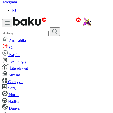
Telegram
RU
Ana səhifə
Canlı
Kəşf et
Texnologiya
İqtisadiyyat
Siyasət
Cəmiyyət
Sorğu
İdman
Hadisə
Dünya