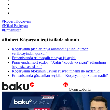
#Robert Köçəryan
#Nikol Paşinyan
#Ermənistan
#Robert Köçəryan teqi istifadə olunub
Köçəryanın planları niyə alınmadı? | “İndi qurban
veriləcəyindən qorxur”
Ermənistanda qalmaqallı cinayət işi açıldı
Paşinyandan sərt sözlər | “Xalqı “köpək və alçaq” adlandıran
beyinsiz casuslar...”
Köçəryanın blokunun üzvləri rüşvət ittihamı ilə saxlanıldı
Ermənistanda gözlənilən seçkilər | Koçaryanı qorxudan nədir?
Oxşar xəbərlər