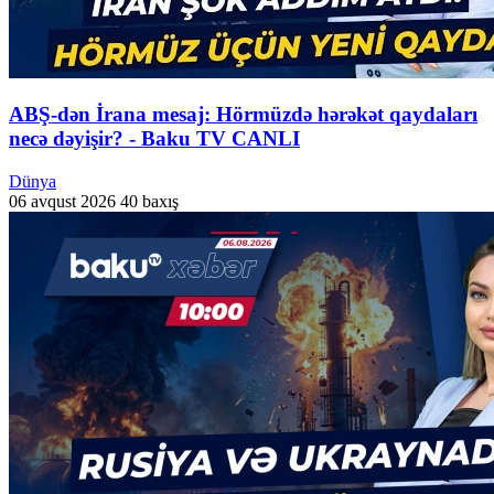
ABŞ-dən İrana mesaj: Hörmüzdə hərəkət qaydaları
necə dəyişir? - Baku TV CANLI
Dünya
06 avqust 2026
40 baxış