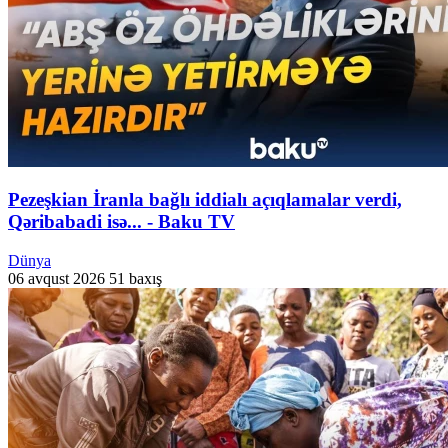
Pezeşkian İranla bağlı iddialı açıqlamalar verdi,
Qəribabadi isə... - Baku TV
Dünya
06 avqust 2026
51 baxış