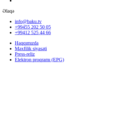
Əlaqə
info@baku.tv
+99455 202 50 05
+99412 525 44 66
Haqqımızda
Məxfilik siyasəti
Press-reliz
Elektron proqramı (EPG)