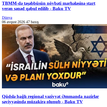
TBMM-də təşəbbüsün növbəti mərhələsinə start
verən sənəd qəbul edilib - Baku TV
Dünya
06 avqust 2026
47 baxış
Qüdslə bağlı regional vəziyyət Əmmanda nazirlər
səviyyəsində müzakirə olunub - Baku TV