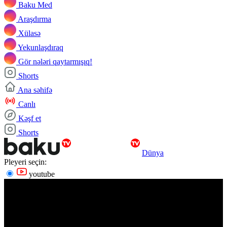
Baku Med
Araşdırma
Xülasə
Yekunlaşdıraq
Gör nələri qaytarmışıq!
Shorts
Ana səhifə
Canlı
Kəşf et
Shorts
Dünya
Pleyeri seçin:
youtube