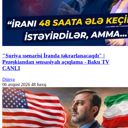
"Suriya ssenarisi İranda təkrarlanacaqdı" |
Pezeşkiandan sensasiyalı açıqlama - Baku TV
CANLI
Dünya
06 avqust 2026
48 baxış