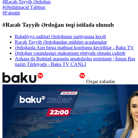
#Rəcəb Tayyib Ərdoğan
#Əbdülməcid Təbbun
#Fələstin
#Rəcəb Tayyib Ərdoğan teqi istifadə olunub
Bələdiyyə sədrləri Ərdoğanın partiyasına keçdi
Rəcəb Tayyib Ərdoğandan mühüm açıqlamalar
Ərdoğanla Aun birgə mətbuat konfransı keçiriblər - Baku TV
Ərdoğan vətəndaşları maksimum ehtiyatlı olmağa çağırıb
Ankara ilə Bağdad arasında əməkdaşlıq genişlənir | İraqın Baş
naziri Türkiyədə - Baku TV CANLI
Oxşar xəbərlər