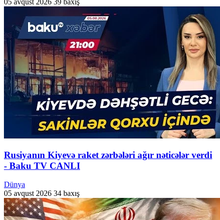
05 avqust 2026
39 baxış
Rusiyanın Kiyevə raket zərbələri ağır nəticələr verdi
- Baku TV CANLI
Dünya
05 avqust 2026
34 baxış