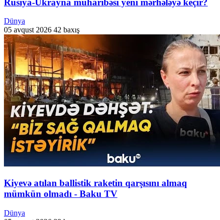
Rusiya-Ukrayna müharibəsi yeni mərhələyə keçir?
Dünya
05 avqust 2026
42 baxış
Kiyevə atılan ballistik raketin qarşısını almaq
mümkün olmadı - Baku TV
Dünya