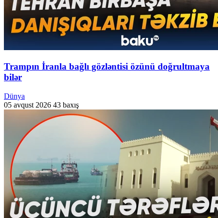
Trampın İranla bağlı gözləntisi özünü doğrultmaya
bilər
Dünya
05 avqust 2026
43 baxış