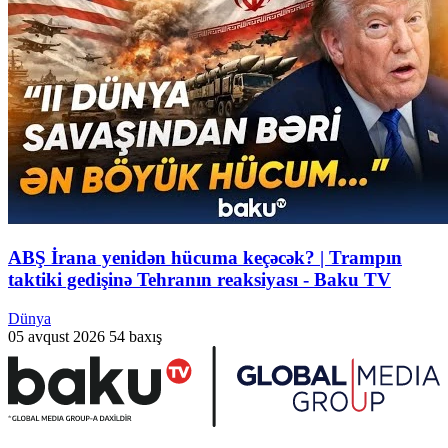
ABŞ İrana yenidən hücuma keçəcək? | Trampın
taktiki gedişinə Tehranın reaksiyası - Baku TV
Dünya
05 avqust 2026
54 baxış