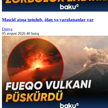
Məscid atəşə tutulub, ölən və yaralananlar var
Dünya
05 avqust 2026
40 baxış