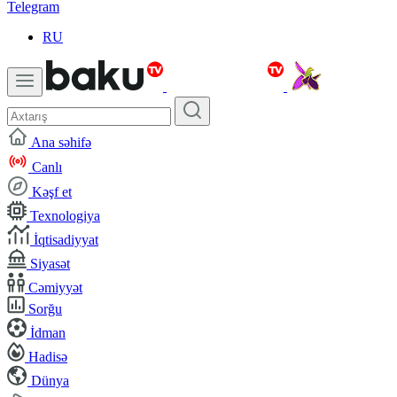
Telegram
RU
Ana səhifə
Canlı
Kəşf et
Texnologiya
İqtisadiyyat
Siyasət
Cəmiyyət
Sorğu
İdman
Hadisə
Dünya