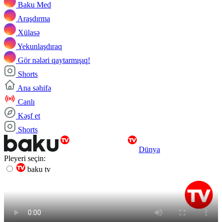
Baku Med
Araşdırma
Xülasə
Yekunlaşdıraq
Gör nələri qaytarmışıq!
Shorts
Ana səhifə
Canlı
Kəşf et
Shorts
Dünya
Pleyeri seçin:
baku tv