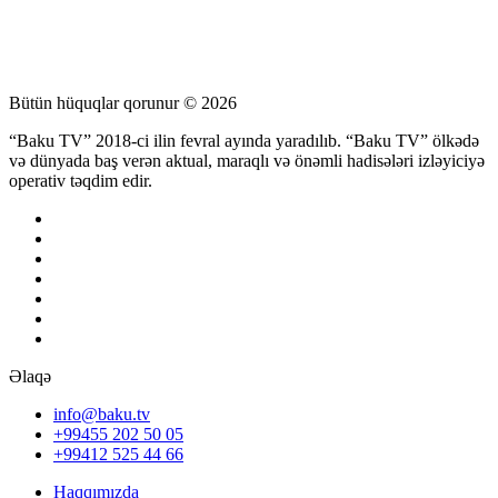
Bütün hüquqlar qorunur © 2026
“Baku TV” 2018-ci ilin fevral ayında yaradılıb. “Baku TV” ölkədə
və dünyada baş verən aktual, maraqlı və önəmli hadisələri izləyiciyə
operativ təqdim edir.
Əlaqə
info@baku.tv
+99455 202 50 05
+99412 525 44 66
Haqqımızda