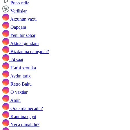
Press reliz
Verilişlər
Arzunun vaxtı
Qapqara
Yeni bir səhər
Aktual gündəm
Bizdən nə danışırlar?
24 saat
Hərbi xronika
Aydın tarix
Retro Baku
O vaxtlar
Amin
Oralarda necədir?
Kəndinə qayıt
Necə olmalıdır?