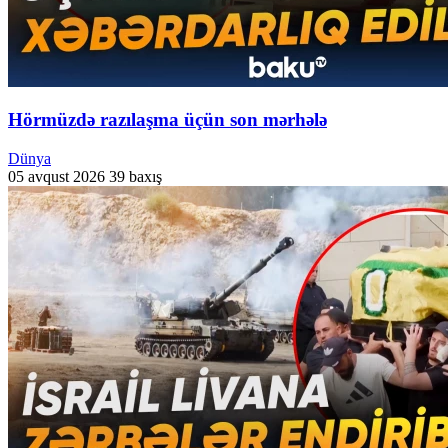
Hörmüzdə razılaşma üçün son mərhələ
Dünya
05 avqust 2026
39 baxış