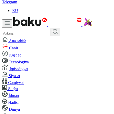
Telegram
RU
Ana səhifə
Canlı
Kəşf et
Texnologiya
İqtisadiyyat
Siyasət
Cəmiyyət
Sorğu
İdman
Hadisə
Dünya