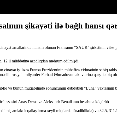
lının şikayəti ilə bağlı hansı qə
nayət əməllərində ittiham olunan Fransanın "SAUR" şirkətinin vitse-pr
, 12 il müddətinə azadlıqdan məhrum edilmişdi.
lan cinayət işi üzrə Fransa Prezidentinin mühafizə xidmətinin sabiq rəh
nəsilli rusiyalı milyarder Fərhad Əhmədovun aktivlərinə qarşı tətbiq ol
diblər və bunun müqabilində sonuncunun dəbdəbəli "Luna" yaxtasının b
ir hissəsini Anas Deras və Aleksandr Benallanın hesabına köçürüb.
edilmiş əmlakı leqallaşdırma xeyli miqdarda törədildikdə) və 32.5, 311.3