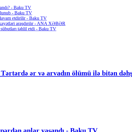
şandı? - Baku TV
 olunub - Baku TV
 davam etdirilir - Baku TV
kayətləri araşdırılır - ANA XƏBƏR
sübutları təhlil etdi - Baku TV
 Tərtərdə ər və arvadın ölümü ilə bitən dəhş
rpərdən anlar yaşandı - Baku TV