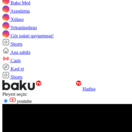
Baku Med
Araşdırma
Xülasə
Yekunlaşdıraq
Gör nələri qaytarmışıq!
Shorts
Ana səhifə
Canlı
Kəşf et
Shorts
Hadisə
Pleyeri seçin:
youtube