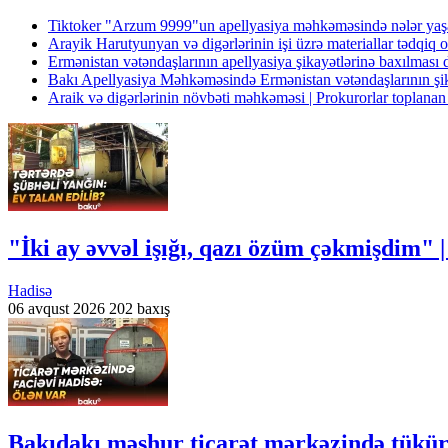
Tiktoker "Arzum 9999"un apellyasiya məhkəməsində nələr ya
Arayik Harutyunyan və digərlərinin işi üzrə materiallar tədqiq
Ermənistan vətəndaşlarının apellyasiya şikayətlərinə baxılması
Bakı Apellyasiya Məhkəməsində Ermənistan vətəndaşlarının şi
Araik və digərlərinin növbəti məhkəməsi | Prokurorlar toplanan 
"İki ay əvvəl işığı, qazı özüm çəkmişdim" |
Hadisə
06 avqust 2026
202 baxış
Bakıdakı məşhur ticarət mərkəzində tükü