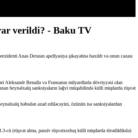
rar verildi? - Baku TV
ezidenti Anas Derasın apellyasiya şikayətinə baxılıb və onun cəzası
bəri Aleksandr Benalla və Fransanın milyardlarla dövriyyəsi olan
unan beynəlxalq sanksiyaların ləğvi müqabilində külli miqdarda rüşvət
eynəlxalq həbsdən azad ediləcəyini, özünün isə sanksiyalardan
.3-cü (rüşvət alma, passiv rüşvətxorluq külli miqdarda törədildikdə)