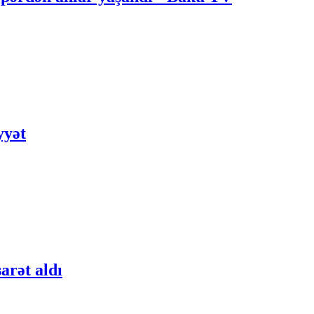
yyət
arət aldı