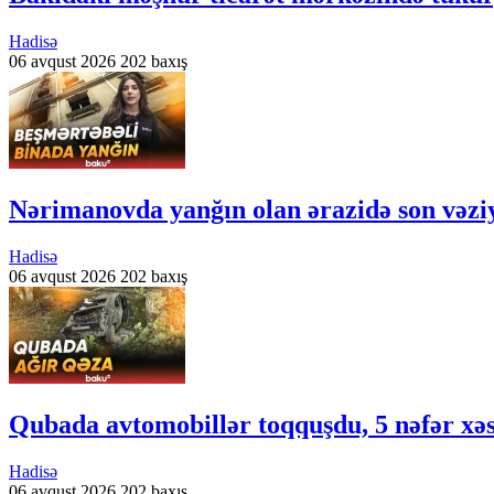
Hadisə
06 avqust 2026
202 baxış
Nərimanovda yanğın olan ərazidə son vəzi
Hadisə
06 avqust 2026
202 baxış
Qubada avtomobillər toqquşdu, 5 nəfər xəs
Hadisə
06 avqust 2026
202 baxış