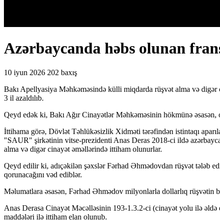
Azərbaycanda həbs olunan fransa
10 iyun 2026
202 baxış
Bakı Apellyasiya Məhkəməsində külli miqdarda rüşvət alma və digər ci
3 il azaldılıb.
Qeyd edək ki, Bakı Ağır Cinayətlər Məhkəməsinin hökmünə əsasən, o
İttihama görə, Dövlət Təhlükəsizlik Xidməti tərəfindən istintaqı aparı
"SAUR" şirkətinin vitse-prezidenti Anas Deras 2018-ci ildə azərbayca
alma və digər cinayət əməllərində ittiham olunurlar.
Qeyd edilir ki, adıçəkilən şəxslər Fərhad Əhmədovdan rüşvət tələb e
qorunacağını vəd ediblər.
Məlumatlara əsasən, Fərhad Əhmədov milyonlarla dollarlıq rüşvətin b
Anas Derasa Cinayət Məcəlləsinin 193-1.3.2-ci (cinayət yolu ilə əldə 
maddələri ilə ittiham elan olunub.