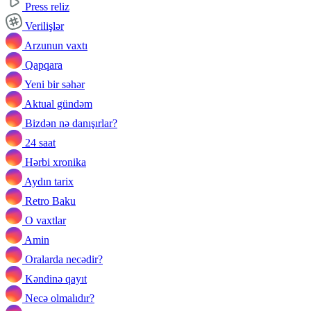
Press reliz
Verilişlər
Arzunun vaxtı
Qapqara
Yeni bir səhər
Aktual gündəm
Bizdən nə danışırlar?
24 saat
Hərbi xronika
Aydın tarix
Retro Baku
O vaxtlar
Amin
Oralarda necədir?
Kəndinə qayıt
Necə olmalıdır?