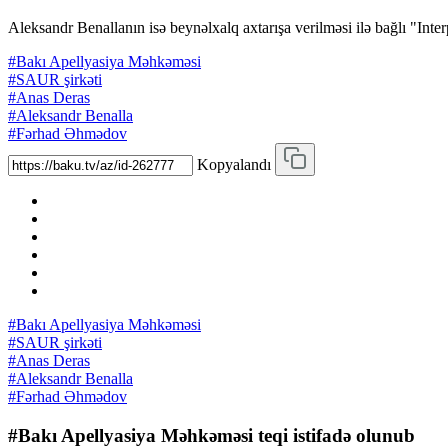
Aleksandr Benallanın isə beynəlxalq axtarışa verilməsi ilə bağlı "Inte
#Bakı Apellyasiya Məhkəməsi
#SAUR şirkəti
#Anas Deras
#Aleksandr Benalla
#Fərhad Əhmədov
Kopyalandı
#Bakı Apellyasiya Məhkəməsi
#SAUR şirkəti
#Anas Deras
#Aleksandr Benalla
#Fərhad Əhmədov
#Bakı Apellyasiya Məhkəməsi teqi istifadə olunub