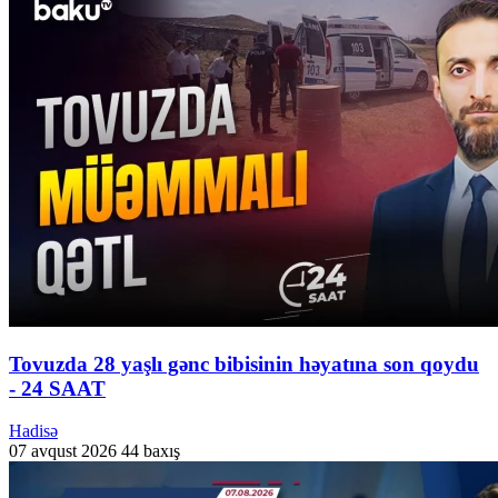
Tovuzda 28 yaşlı gənc bibisinin həyatına son qoydu
- 24 SAAT
Hadisə
07 avqust 2026
44 baxış