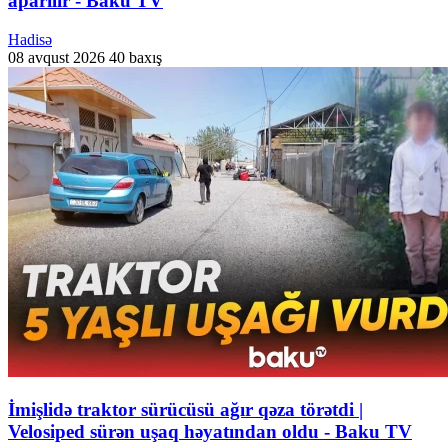
aparılır - Baku TV
Hadisə
08 avqust 2026
40 baxış
İmişlidə traktor sürücüsü ağır qəza törətdi |
Velosiped sürən uşaq həyatından oldu - Baku TV