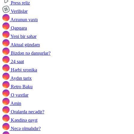
Press reliz
Verilişlər
Arzunun vaxtı
Qapqara
Yeni bir səhər
Aktual gündəm
Bizdən nə danışırlar?
24 saat
Hərbi xronika
Aydın tarix
Retro Baku
O vaxtlar
Amin
Oralarda necədir?
Kəndinə qayıt
Necə olmalıdır?