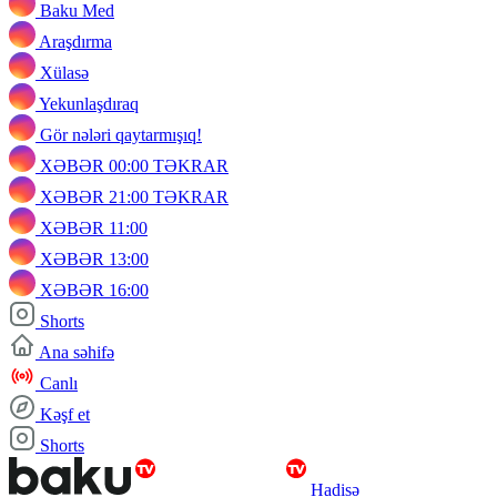
Baku Med
Araşdırma
Xülasə
Yekunlaşdıraq
Gör nələri qaytarmışıq!
XƏBƏR 00:00 TƏKRAR
XƏBƏR 21:00 TƏKRAR
XƏBƏR 11:00
XƏBƏR 13:00
XƏBƏR 16:00
Shorts
Ana səhifə
Canlı
Kəşf et
Shorts
Hadisə