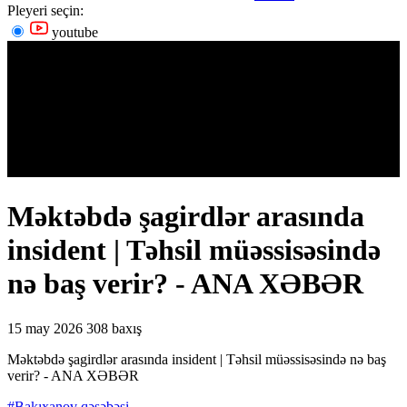
Pleyeri seçin:
youtube
Məktəbdə şagirdlər arasında
insident | Təhsil müəssisəsində
nə baş verir? - ANA XƏBƏR
15 may 2026
308 baxış
Məktəbdə şagirdlər arasında insident | Təhsil müəssisəsində nə baş
verir? - ANA XƏBƏR
#Bakıxanov qəsəbəsi