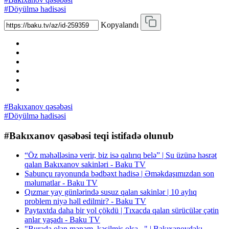
#Döyülmə hadisəsi
Kopyalandı
#Bakıxanov qəsəbəsi
#Döyülmə hadisəsi
#Bakıxanov qəsəbəsi teqi istifadə olunub
“Öz məhəlləsinə verir, biz isə qalırıq belə” | Su üzünə həsrət
qalan Bakıxanov sakinləri - Baku TV
Sabunçu rayonunda bədbəxt hadisə | Əməkdaşımızdan son
məlumatlar - Baku TV
Qızmar yay günlərində susuz qalan sakinlər | 10 aylıq
problem niyə həll edilmir? - Baku TV
Paytaxtda daha bir yol çökdü | Tıxacda qalan sürücülər çətin
anlar yaşadı - Baku TV
"Burada olan mənəm, kəsilmiş olsa..." | Bakıxanovdakı