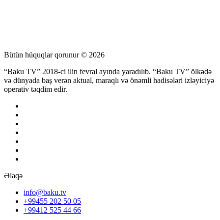
Bütün hüquqlar qorunur © 2026
“Baku TV” 2018-ci ilin fevral ayında yaradılıb. “Baku TV” ölkədə
və dünyada baş verən aktual, maraqlı və önəmli hadisələri izləyiciyə
operativ təqdim edir.
Əlaqə
info@baku.tv
+99455 202 50 05
+99412 525 44 66