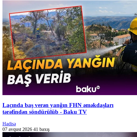
Laçında baş verən yanğın FHN əməkdaşları
tərəfindən söndürülüb - Baku TV
Hadisə
07 avqust 2026
41 baxış