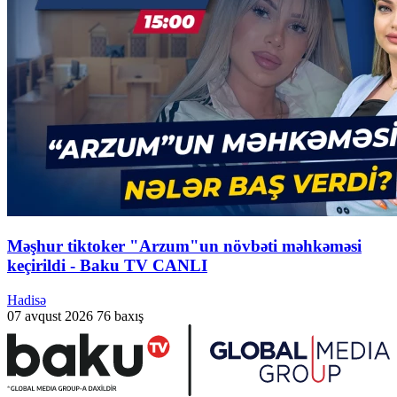
Məşhur tiktoker "Arzum"un növbəti məhkəməsi
keçirildi - Baku TV CANLI
Hadisə
07 avqust 2026
76 baxış