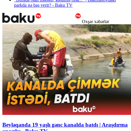
parkda nə baş verir? - Baku TV
Oxşar xəbərlər
Beyləqanda 19 yaşlı gənc kanalda batdı | Araşdırma