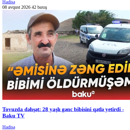
Hadisə
08 avqust 2026
42 baxış
Tovuzda dəhşət: 28 yaşlı gənc bibisini qətlə yetirdi -
Baku TV
Hadisə