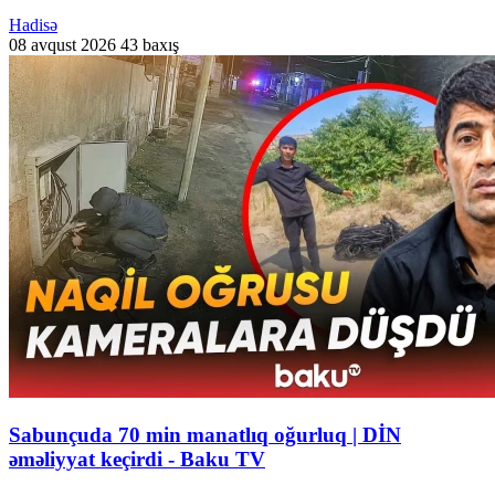
Hadisə
08 avqust 2026
43 baxış
Sabunçuda 70 min manatlıq oğurluq | DİN
əməliyyat keçirdi - Baku TV