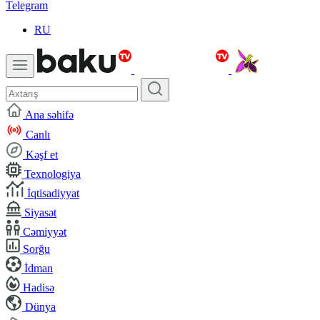
Telegram
RU
Ana səhifə
Canlı
Kəşf et
Texnologiya
İqtisadiyyat
Siyasət
Cəmiyyət
Sorğu
İdman
Hadisə
Dünya