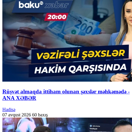
Rüşvət almaqda ittiham olunan şəxslər məhkəmədə -
ANA XƏBƏR
Hadisə
07 avqust 2026
60 baxış