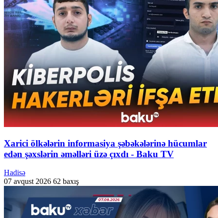
Xarici ölkələrin informasiya şəbəkələrinə hücumlar
edən şəxslərin əməlləri üzə çıxdı - Baku TV
Hadisə
07 avqust 2026
62 baxış