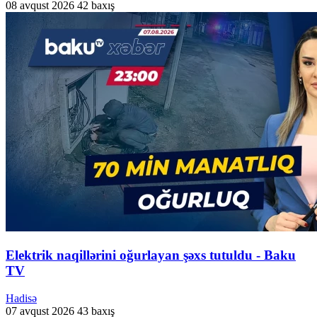
08 avqust 2026
42 baxış
Elektrik naqillərini oğurlayan şəxs tutuldu - Baku
TV
Hadisə
07 avqust 2026
43 baxış