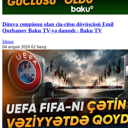
Dünya çempionu olan ciu-citsu döyüşçüsü Emil
Qurbanov Baku TV-yə danışdı - Baku TV
İdman
04 avqust 2026
62 baxış