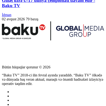
Güləş üzrə U-17 dünya çempionatı davam edir -
Baku TV
İdman
02 avqust 2026
79 baxış
Bütün hüquqlar qorunur © 2026
“Baku TV” 2018-ci ilin fevral ayında yaradılıb. “Baku TV” ölkədə
və dünyada baş verən aktual, maraqlı və önəmli hadisələri izləyiciyə
operativ təqdim edir.