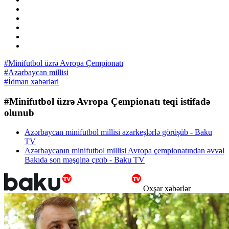
#Minifutbol üzrə Avropa Çempionatı
#Azərbaycan millisi
#İdman xəbərləri
#Minifutbol üzrə Avropa Çempionatı teqi istifadə
olunub
Azərbaycan minifutbol millisi azarkeşlərlə görüşüb - Baku
TV
Azərbaycanın minifutbol millisi Avropa çempionatından əvvəl
Bakıda son məşqinə çıxıb - Baku TV
Oxşar xəbərlər