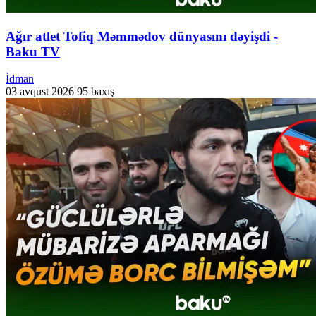
Ağır atlet Tofiq Məmmədov dünyasını dəyişdi -
Baku TV
İdman
03 avqust 2026
95 baxış