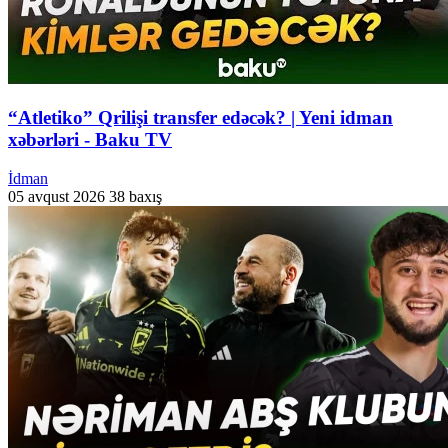
“Atletiko” Qrilişi transfer edəcək? | Yeni idman
xəbərləri - Baku TV
İdman
05 avqust 2026
38 baxış