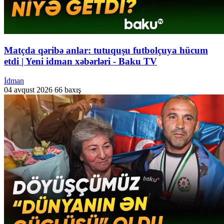
Matçda qəribə anlar: tutuquşu futbolçuya hücum
etdi | Yeni idman xəbərləri - Baku TV
İdman
04 avqust 2026
66 baxış