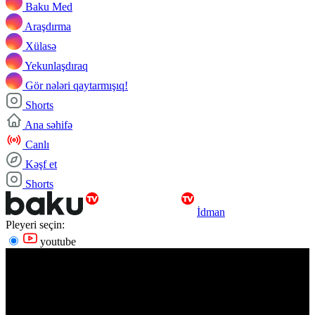
Baku Med
Araşdırma
Xülasə
Yekunlaşdıraq
Gör nələri qaytarmışıq!
Shorts
Ana səhifə
Canlı
Kəşf et
Shorts
İdman
Pleyeri seçin:
youtube