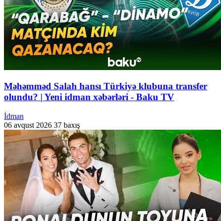
Məhəmməd Salah hansı Türkiyə klubuna transfer
olundu? | Yeni idman xəbərləri - Baku TV
İdman
06 avqust 2026
37 baxış