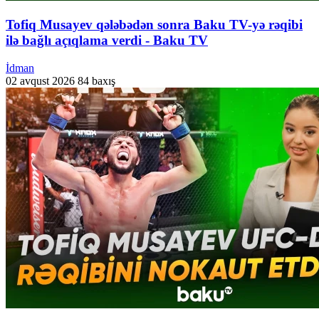
Tofiq Musayev qələbədən sonra Baku TV-yə rəqibi
ilə bağlı açıqlama verdi - Baku TV
İdman
02 avqust 2026
84 baxış