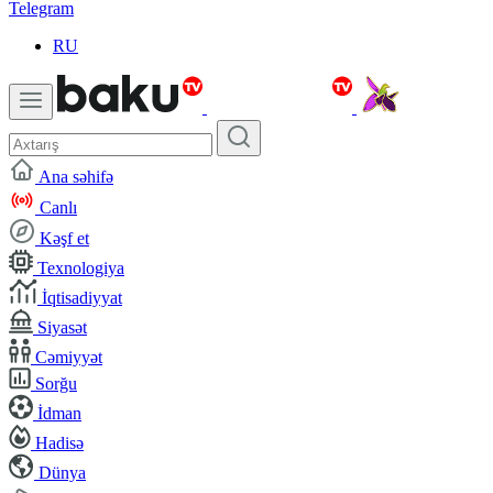
Telegram
RU
Ana səhifə
Canlı
Kəşf et
Texnologiya
İqtisadiyyat
Siyasət
Cəmiyyət
Sorğu
İdman
Hadisə
Dünya