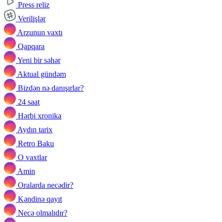
Press reliz
Verilişlər
Arzunun vaxtı
Qapqara
Yeni bir səhər
Aktual gündəm
Bizdən nə danışırlar?
24 saat
Hərbi xronika
Aydın tarix
Retro Baku
O vaxtlar
Amin
Oralarda necədir?
Kəndinə qayıt
Necə olmalıdır?