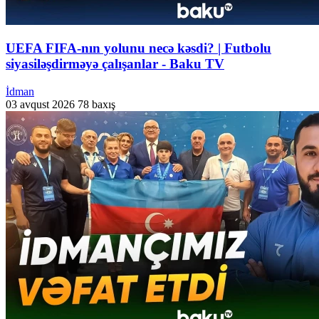
UEFA FIFA-nın yolunu necə kəsdi? | Futbolu
siyasiləşdirməyə çalışanlar - Baku TV
İdman
03 avqust 2026
78 baxış