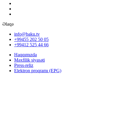
Əlaqə
info@baku.tv
+99455 202 50 05
+99412 525 44 66
Haqqımızda
Məxfilik siyasəti
Press-reliz
Elektron proqramı (EPG)