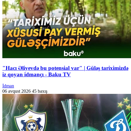
"Hacı Əliyevdə bu potensial var" | Güləş tariximizdə
iz qoyan idmançı - Baku TV
İdman
06 avqust 2026
45 baxış