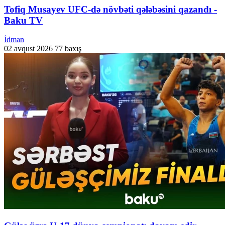
Tofiq Musayev UFC-də növbəti qələbəsini qazandı -
Baku TV
İdman
02 avqust 2026
77 baxış