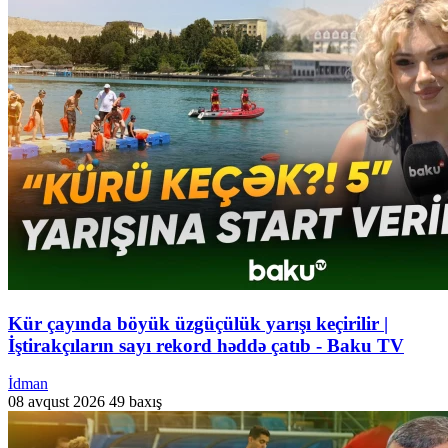
Kür çayında böyük üzgüçülük yarışı keçirilir |
İştirakçıların sayı rekord həddə çatıb - Baku TV
İdman
08 avqust 2026
49 baxış