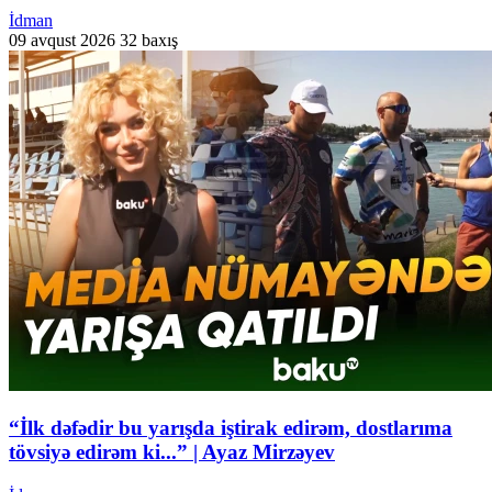
İdman
09 avqust 2026
32 baxış
“İlk dəfədir bu yarışda iştirak edirəm, dostlarıma
tövsiyə edirəm ki...” | Ayaz Mirzəyev