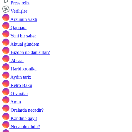
Press reliz
Verilişlər
Arzunun vaxtı
Qapqara
Yeni bir səhər
Aktual gündəm
Bizdən nə danışırlar?
24 saat
Hərbi xronika
Aydın tarix
Retro Baku
O vaxtlar
Amin
Oralarda necədir?
Kəndinə qayıt
Necə olmalıdır?