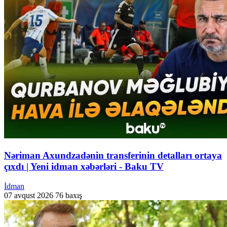
Nəriman Axundzadənin transferinin detalları ortaya
çıxdı | Yeni idman xəbərləri - Baku TV
İdman
07 avqust 2026
76 baxış