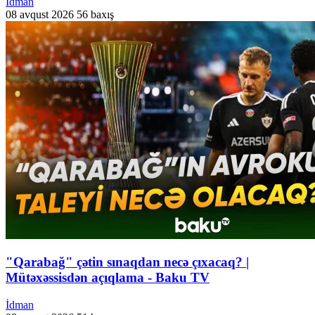
İdman
08 avqust 2026
56 baxış
"Qarabağ" çətin sınaqdan necə çıxacaq? |
Mütəxəssisdən açıqlama - Baku TV
İdman