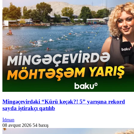
Mingəçevirdəki “Kürü keçək?! 5” yarışına rekord
sayda iştirakçı qatılıb
İdman
08 avqust 2026
54 baxış