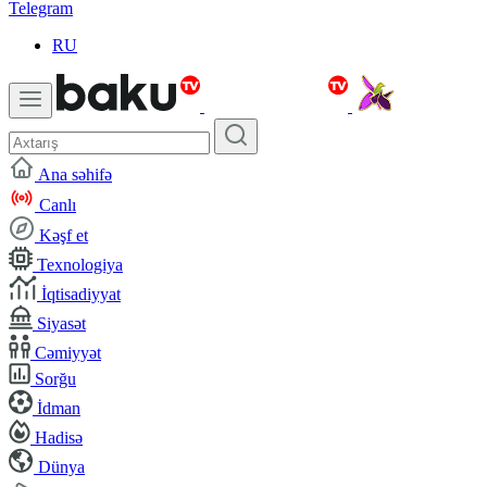
Telegram
RU
Ana səhifə
Canlı
Kəşf et
Texnologiya
İqtisadiyyat
Siyasət
Cəmiyyət
Sorğu
İdman
Hadisə
Dünya