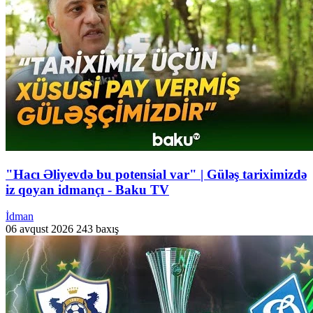
"Hacı Əliyevdə bu potensial var" | Güləş tariximizdə
iz qoyan idmançı - Baku TV
İdman
06 avqust 2026
243 baxış