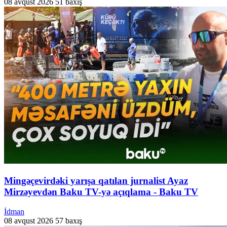
08 avqust 2026
51 baxış
Mingəçevirdəki yarışa qatılan jurnalist Ayaz
Mirzəyevdən Baku TV-yə açıqlama - Baku TV
İdman
08 avqust 2026
57 baxış