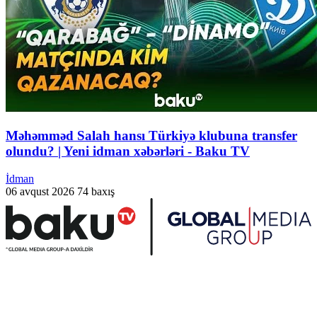
Məhəmməd Salah hansı Türkiyə klubuna transfer
olundu? | Yeni idman xəbərləri - Baku TV
İdman
06 avqust 2026
74 baxış