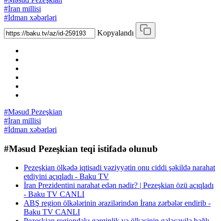
#İran millisi
#İdman xəbərləri
Kopyalandı
#Məsud Pezeşkian
#İran millisi
#İdman xəbərləri
#Məsud Pezeşkian teqi istifadə olunub
Pezeşkian ölkədə iqtisadi vəziyyətin onu ciddi şəkildə narahat
etdiyini açıqladı - Baku TV
İran Prezidentini narahat edən nədir? | Pezeşkian özü açıqladı
- Baku TV CANLI
ABŞ region ölkələrinin ərazilərindən İrana zərbələr endirib -
Baku TV CANLI
Pezeşkian regiondakı gərginlik və ölkəsinin gələcəyilə bağlı