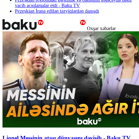
vacib açıqlamalar etdi - Baku TV
Pezeşkian İrana edilən təzyiqlərdən danışdı
Oxşar xəbərlər
Lionel Messinin atası dünyasını dəyişib - Baku TV