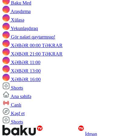
Baku Med
Araşdırma
Xülasə
Yekunlaşdıraq
Gör nələri qaytarmışıq!
XƏBƏR 00:00 TƏKRAR
XƏBƏR 21:00 TƏKRAR
XƏBƏR 11:00
XƏBƏR 13:00
XƏBƏR 16:00
Shorts
Ana səhifə
Canlı
Kəşf et
Shorts
İdman