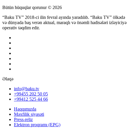
Bütün hüquqlar qorunur © 2026
“Baku TV” 2018-ci ilin fevral ayında yaradılıb. “Baku TV” ölkədə
və dünyada baş verən aktual, maraqlı və önəmli hadisələri izləyiciyə
operativ təqdim edir.
Əlaqə
info@baku.tv
+99455 202 50 05
+99412 525 44 66
Haqqımızda
Məxfilik siyasəti
Press-reliz
Elektron proqramı (EPG)