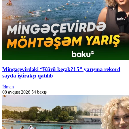
Mingəçevirdəki “Kürü keçək?! 5” yarışına rekord
sayda iştirakçı qatılıb
İdman
08 avqust 2026
54 baxış