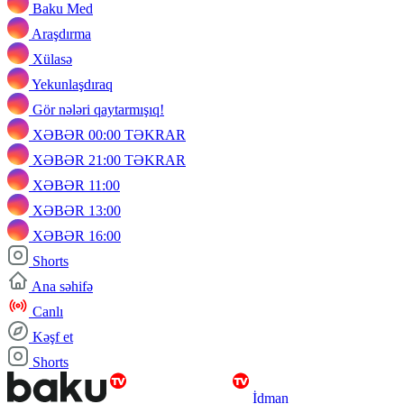
Baku Med
Araşdırma
Xülasə
Yekunlaşdıraq
Gör nələri qaytarmışıq!
XƏBƏR 00:00 TƏKRAR
XƏBƏR 21:00 TƏKRAR
XƏBƏR 11:00
XƏBƏR 13:00
XƏBƏR 16:00
Shorts
Ana səhifə
Canlı
Kəşf et
Shorts
İdman