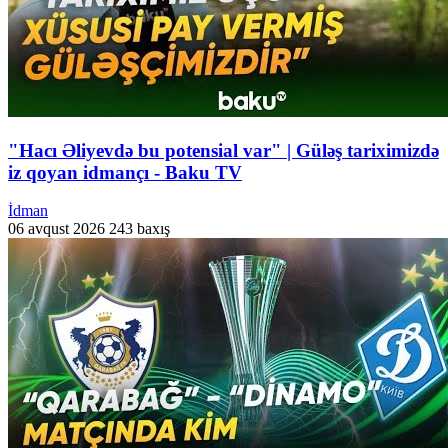
"Hacı Əliyevdə bu potensial var" | Güləş tariximizdə
iz qoyan idmançı - Baku TV
İdman
06 avqust 2026
243 baxış