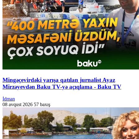
Mingəçevirdəki yarışa qatılan jurnalist Ayaz
Mirzəyevdən Baku TV-yə açıqlama - Baku TV
İdman
08 avqust 2026
57 baxış