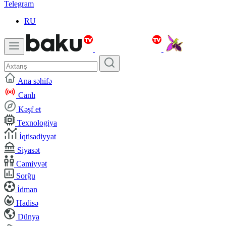
Telegram
RU
Ana səhifə
Canlı
Kəşf et
Texnologiya
İqtisadiyyat
Siyasət
Cəmiyyət
Sorğu
İdman
Hadisə
Dünya