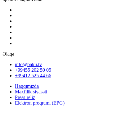
Əlaqə
info@baku.tv
+99455 202 50 05
+99412 525 44 66
Haqqımızda
Məxfilik siyasəti
Press-reliz
Elektron proqramı (EPG)