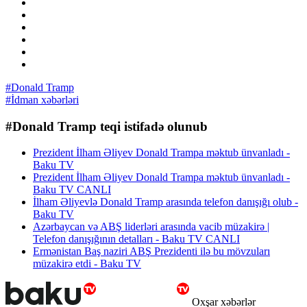
#Donald Tramp
#İdman xəbərləri
#Donald Tramp teqi istifadə olunub
Prezident İlham Əliyev Donald Trampa məktub ünvanladı -
Baku TV
Prezident İlham Əliyev Donald Trampa məktub ünvanladı -
Baku TV CANLI
İlham Əliyevlə Donald Tramp arasında telefon danışığı olub -
Baku TV
Azərbaycan və ABŞ liderləri arasında vacib müzakirə |
Telefon danışığının detalları - Baku TV CANLI
Ermənistan Baş naziri ABŞ Prezidenti ilə bu mövzuları
müzakirə etdi - Baku TV
Oxşar xəbərlər