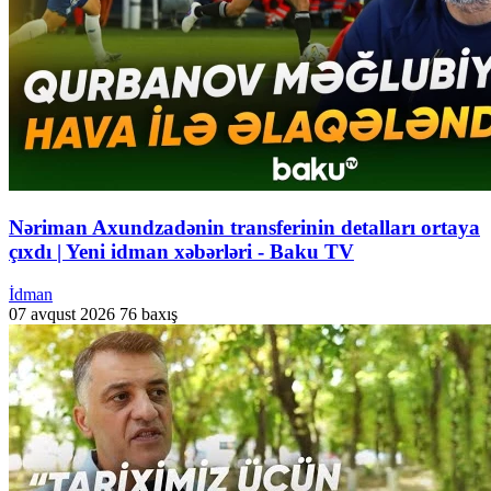
Nəriman Axundzadənin transferinin detalları ortaya
çıxdı | Yeni idman xəbərləri - Baku TV
İdman
07 avqust 2026
76 baxış