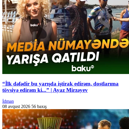
“İlk dəfədir bu yarışda iştirak edirəm, dostlarıma
tövsiyə edirəm ki...” | Ayaz Mirzəyev
İdman
08 avqust 2026
56 baxış