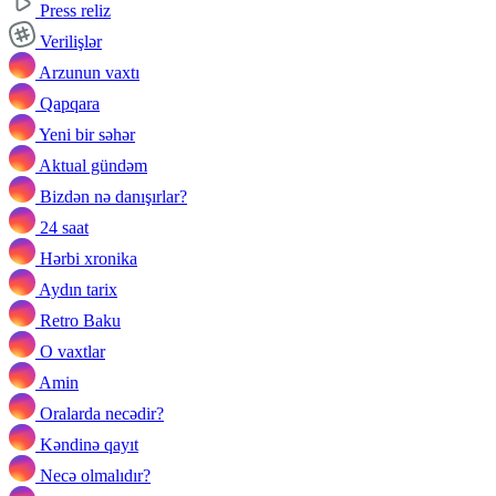
Press reliz
Verilişlər
Arzunun vaxtı
Qapqara
Yeni bir səhər
Aktual gündəm
Bizdən nə danışırlar?
24 saat
Hərbi xronika
Aydın tarix
Retro Baku
O vaxtlar
Amin
Oralarda necədir?
Kəndinə qayıt
Necə olmalıdır?