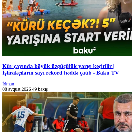
Kür çayında böyük üzgüçülük yarışı keçirilir |
İştirakçıların sayı rekord həddə çatıb - Baku TV
İdman
08 avqust 2026
49 baxış