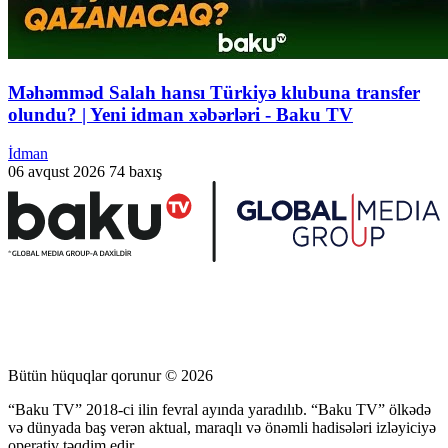
Məhəmməd Salah hansı Türkiyə klubuna transfer
olundu? | Yeni idman xəbərləri - Baku TV
İdman
06 avqust 2026
74 baxış
Bütün hüquqlar qorunur © 2026
“Baku TV” 2018-ci ilin fevral ayında yaradılıb. “Baku TV” ölkədə
və dünyada baş verən aktual, maraqlı və önəmli hadisələri izləyiciyə
operativ təqdim edir.