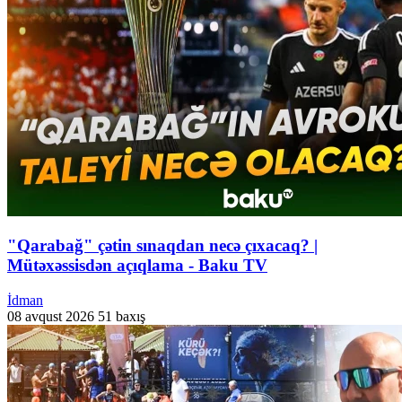
"Qarabağ" çətin sınaqdan necə çıxacaq? |
Mütəxəssisdən açıqlama - Baku TV
İdman
08 avqust 2026
51 baxış