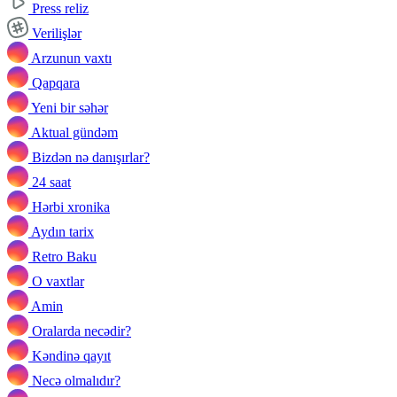
Press reliz
Verilişlər
Arzunun vaxtı
Qapqara
Yeni bir səhər
Aktual gündəm
Bizdən nə danışırlar?
24 saat
Hərbi xronika
Aydın tarix
Retro Baku
O vaxtlar
Amin
Oralarda necədir?
Kəndinə qayıt
Necə olmalıdır?