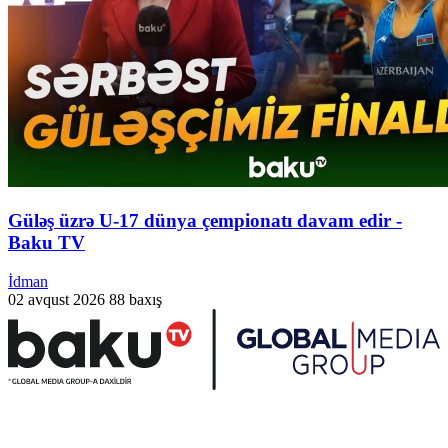
Güləş üzrə U-17 dünya çempionatı davam edir -
Baku TV
İdman
02 avqust 2026
88 baxış