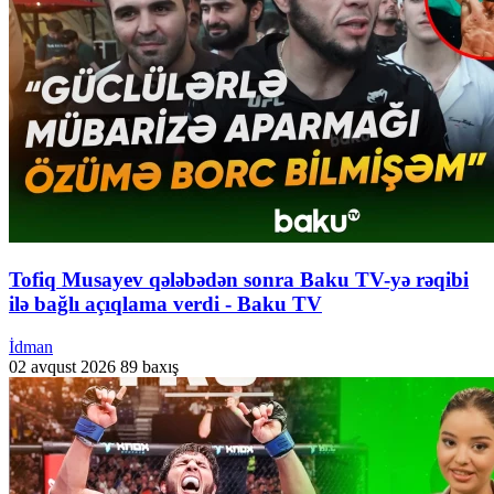
Tofiq Musayev qələbədən sonra Baku TV-yə rəqibi
ilə bağlı açıqlama verdi - Baku TV
İdman
02 avqust 2026
89 baxış