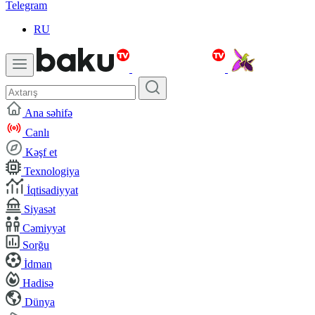
Telegram
RU
Ana səhifə
Canlı
Kəşf et
Texnologiya
İqtisadiyyat
Siyasət
Cəmiyyət
Sorğu
İdman
Hadisə
Dünya