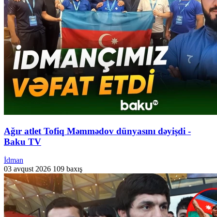
Ağır atlet Tofiq Məmmədov dünyasını dəyişdi -
Baku TV
İdman
03 avqust 2026
109 baxış