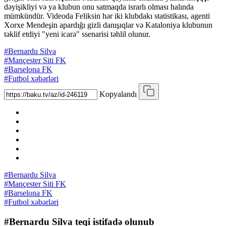
dəyişikliyi və ya klubun onu satmaqda israrlı olması halında
mümkündür. Videoda Feliksin hər iki klubdakı statistikası, agenti
Xorxe Mendeşin apardığı gizli danışıqlar və Kataloniya klubunun
təklif etdiyi "yeni icarə" ssenarisi təhlil olunur.
#Bernardu Silva
#Mançester Siti FK
#Barselona FK
#Futbol xəbərləri
Kopyalandı
#Bernardu Silva
#Mançester Siti FK
#Barselona FK
#Futbol xəbərləri
#Bernardu Silva teqi istifadə olunub