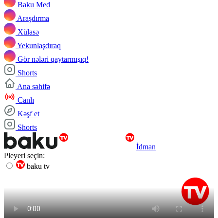
Baku Med
Araşdırma
Xülasə
Yekunlaşdıraq
Gör nələri qaytarmışıq!
Shorts
Ana səhifə
Canlı
Kəşf et
Shorts
İdman
Pleyeri seçin:
baku tv