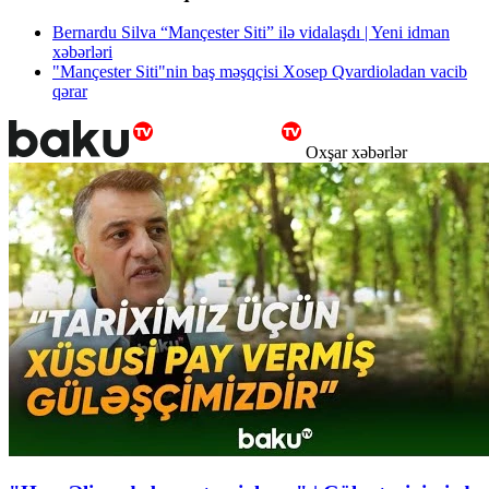
Bernardu Silva “Mançester Siti” ilə vidalaşdı | Yeni idman
xəbərləri
"Mançester Siti"nin baş məşqçisi Xosep Qvardioladan vacib
qərar
Oxşar xəbərlər