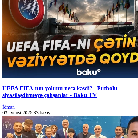
UEFA FIFA-nın yolunu necə kəsdi? | Futbolu
siyasiləşdirməyə çalışanlar - Baku TV
İdman
03 avqust 2026
83 baxış