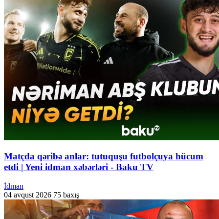
Matçda qəribə anlar: tutuquşu futbolçuya hücum
etdi | Yeni idman xəbərləri - Baku TV
İdman
04 avqust 2026
75 baxış