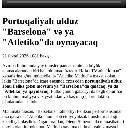
Portuqaliyalı ulduz
"Barselona" və ya
"Atletiko"da oynayacaq
21 fevral 2026
1081 baxış
Avropa futbolunda yay transfer pəncərəsinin ən böyük
tapmacalarından biri həll olunmaq üzrədir.
Baku TV
-nin "İdman"
xəbərlərinə görə, müqavilə ilə "Atletiko Madrid"ə məxsus olan,
lakin "Barselona"da icarə əsasında çıxış edən
portuqaliyalı ulduz
Joau Feliks gələn mövsüm ya "Barselona"da qalacaq, ya da
"Atletiko"ya qayıdacaq
. Futbolçunun gələcəyi ilə bağlı qərar hər
iki klubun maliyyə vəziyyətindən və baş məşqçilərin taktiki
planlarından asılıdır.
Məlumata əsasən, "Barselona" rəhbərliyi Feliksin performansından
razı qalsa da, "Atletiko"nun tələb etdiyi yüksək transfer məbləği
keçidi çətinləşdirir. Digər tərəfdən, Dieqo Simeone ilə münasibətləri
gərgin olan futbolçunun Madridə qayıtma ehtimalı yalnız məşqçi