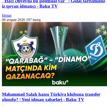
"Hacı Əliyevdə bu potensial var" | Güləş tariximizdə
iz qoyan idmançı - Baku TV
İdman
06 avqust 2026
197 baxış
Məhəmməd Salah hansı Türkiyə klubuna transfer
olundu? | Yeni idman xəbərləri - Baku TV