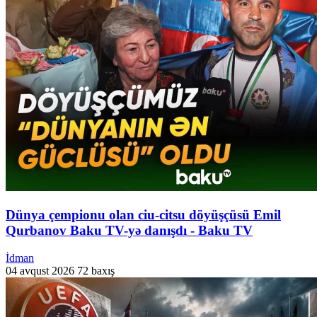
Dünya çempionu olan ciu-citsu döyüşçüsü Emil
Qurbanov Baku TV-yə danışdı - Baku TV
İdman
04 avqust 2026
72 baxış