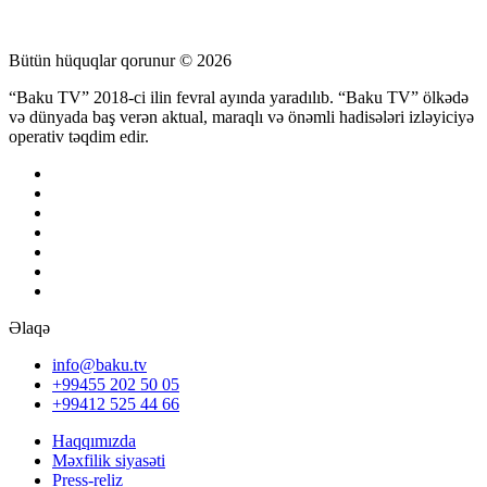
Bütün hüquqlar qorunur © 2026
“Baku TV” 2018-ci ilin fevral ayında yaradılıb. “Baku TV” ölkədə
və dünyada baş verən aktual, maraqlı və önəmli hadisələri izləyiciyə
operativ təqdim edir.
Əlaqə
info@baku.tv
+99455 202 50 05
+99412 525 44 66
Haqqımızda
Məxfilik siyasəti
Press-reliz