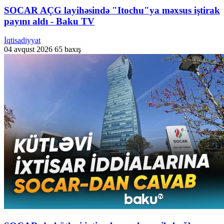
SOCAR AÇG layihəsində "Itochu"ya məxsus iştirak
payını aldı - Baku TV
İqtisadiyyat
04 avqust 2026
65 baxış