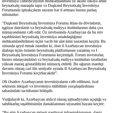
investisiya cəlbediciliyinin möhkəmlənməsi öz əksini ölkəyə artan
beynəlxalq maraqda tapır və Daşkənd Beynəlxalq İnvestisiya
Forumunda iştirakçıların sayının hər il artması bunun parlaq
sübutudur:
“Daşkənd Beynəlxalq İnvestisiya Forumu ildən-ilə dövlətlərin,
işgüzar dairələrin və beynəlxalq maliyyə institutlarının daha çox
nümayəndəsini cəlb edir. Öz növbəsində Azərbaycan da bu növ
təşəbbüsləri beynəlxalq investisiya əməkdaşlığının
möhkəmləndirilməsi üçün vacib bir alət kimi nəzərdən keçirir. Bu
xüsusda qeyd etmək istərdim ki, ötən il Azərbaycan investisiya
dialoqu üçün özünün beynəlxalq platformasını yaratmış və I
Beynəlxalq İnvestisiya Forumunu keçirmişdi. Forum investorlar,
biznes nümayəndələri və beynəlxalq maliyyə institutları tərəfindən
yüksək maraq göstərildiyini nümayiş etdirdi. Bu uğurun məntiqi
davamı olaraq cari ilin sentyabr ayında II Azərbaycan Beynəlxalq
İnvestisiya Forumu keçiriləcəkdir”.
Əli Əsədov Azərbaycanın investisiyaların cəlb edilməsi, özəl
sektorun inkişafı və investisiya mühitinin yaxşılaşdırılması
sahəsindəki təcrübəsini bölüşüb.
Vurğulayıb ki, Azərbaycan ardıcıl olaraq iqtisadiyyatın açıqlığı və
sahibkarlıq təşəbbüsünün dəstəklənməsi siyasətini həyata keçirir:
“Bu gün Azərbaycan müasir nəqliyyat infrastrukturunun, dəniz