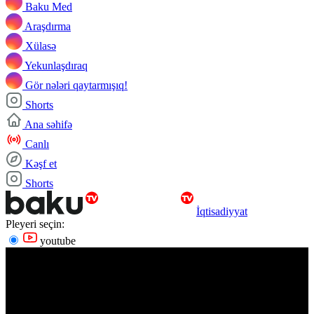
Baku Med
Araşdırma
Xülasə
Yekunlaşdıraq
Gör nələri qaytarmışıq!
Shorts
Ana səhifə
Canlı
Kəşf et
Shorts
İqtisadiyyat
Pleyeri seçin:
youtube