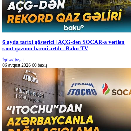
6 ayda tarixi göstərici | AÇG-dən SOCAR-a verilən
səmt qazının həcmi artdı - Baku TV
İqtisadiyyat
06 avqust 2026
60 baxış