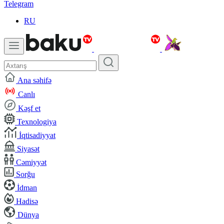
Telegram
RU
Ana səhifə
Canlı
Kəşf et
Texnologiya
İqtisadiyyat
Siyasət
Cəmiyyət
Sorğu
İdman
Hadisə
Dünya