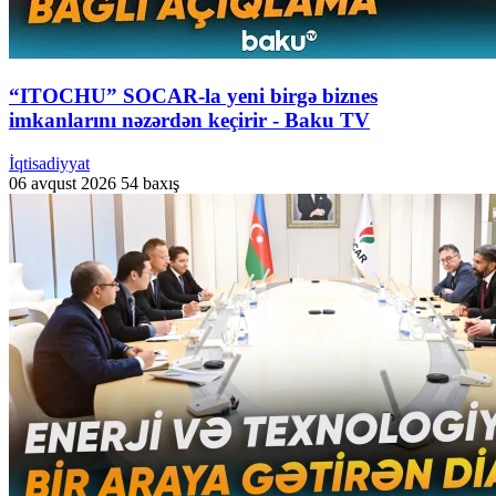
“ITOCHU” SOCAR-la yeni birgə biznes
imkanlarını nəzərdən keçirir - Baku TV
İqtisadiyyat
06 avqust 2026
54 baxış