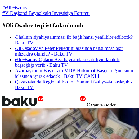
#Əli Əsədov
#V Daşkənd Beynəlxalq İnvestisiya Forumu
#Əli Əsədov teqi istifadə olunub
Əhalinin siyahıyaalınması ilə bağlı hansı yeniliklər ediləcək? -
Baku TV
Əli Əsədov və Peter Pelleqrini arasında hansı məsələlər
müzakirə olundu? - Baku TV
Əli Əsədov Qətərin Azərbaycandakı səfirliyində olub,
başsağlığı verib - Baku TV
Azərbaycanın Baş naziri MDB Hökumət Başçıları Şurasının
iclasında iştirak edəcək - Baku TV CANLI
Qazaxıstanda Regional Ekoloji Sammit fəaliyyətə başlayıb -
Baku TV
Oxşar xəbərlər