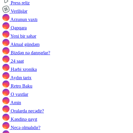
Press reliz
Verilişlər
Arzunun vaxtı
Qapqara
Yeni bir səhər
Aktual gündəm
Bizdən nə danışırlar?
24 saat
Hərbi xronika
Aydın tarix
Retro Baku
O vaxtlar
Amin
Oralarda necədir?
Kəndinə qayıt
Necə olmalıdır?