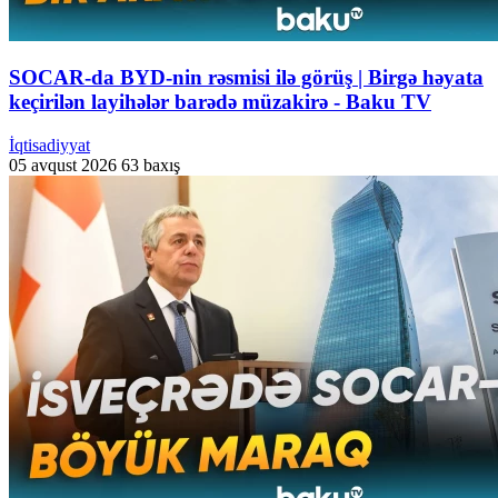
SOCAR-da BYD-nin rəsmisi ilə görüş | Birgə həyata
keçirilən layihələr barədə müzakirə - Baku TV
İqtisadiyyat
05 avqust 2026
63 baxış