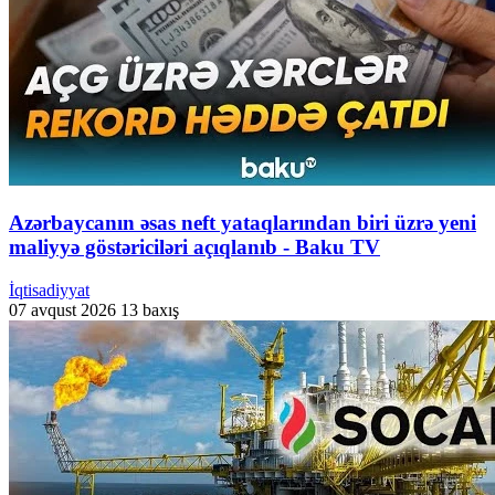
Azərbaycanın əsas neft yataqlarından biri üzrə yeni
maliyyə göstəriciləri açıqlanıb - Baku TV
İqtisadiyyat
07 avqust 2026
13 baxış