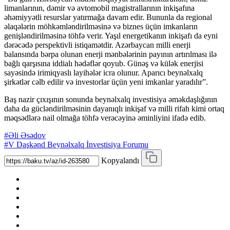
limanlarının, dəmir və avtomobil magistrallarının inkişafına
əhəmiyyətli resurslar yatırmağa davam edir. Bununla da regional
əlaqələrin möhkəmləndirilməsinə və biznes üçün imkanların
genişləndirilməsinə töhfə verir. Yaşıl energetikanın inkişafı da eyni
dərəcədə perspektivli istiqamətdir. Azərbaycan milli enerji
balansında bərpa olunan enerji mənbələrinin payının artırılması ilə
bağlı qarşısına iddialı hədəflər qoyub. Günəş və külək enerjisi
sayəsində irimiqyaslı layihələr icra olunur. Aparıcı beynəlxalq
şirkətlər cəlb edilir və investorlar üçün yeni imkanlar yaradılır”.
Baş nazir çıxışının sonunda beynəlxalq investisiya əməkdaşlığının
daha da gücləndirilməsinin dayanıqlı inkişaf və milli rifah kimi ortaq
məqsədlərə nail olmağa töhfə verəcəyinə əminliyini ifadə edib.
#Əli Əsədov
#V Daşkənd Beynəlxalq İnvestisiya Forumu
Kopyalandı