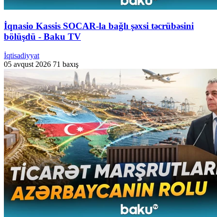
İqnasio Kassis SOCAR-la bağlı şəxsi təcrübəsini
bölüşdü - Baku TV
İqtisadiyyat
05 avqust 2026
71 baxış