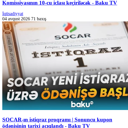
Komissiyasının 10-cu iclası keçiriləcək - Baku TV
İqtisadiyyat
04 avqust 2026
71 baxış
SOCAR-ın istiqraz proqramı | Sonuncu kupon
ödənişinin tarixi açıqlandı - Baku TV