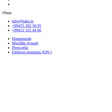
Əlaqə
info@baku.tv
+99455 202 50 05
+99412 525 44 66
Haqqımızda
Məxfilik siyasəti
Press-reliz
Elektron proqramı (EPG)