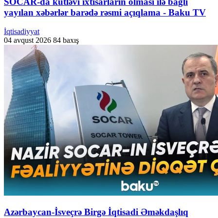
SOCAR-da kütləvi ixtisarların olması ilə bağlı
yayılan xəbərlər barədə rəsmi açıqlama - Baku TV
İqtisadiyyat
04 avqust 2026
84 baxış
Azərbaycan-İsveçrə Birgə İqtisadi Əməkdaşlıq