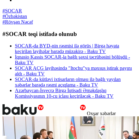
#SOCAR
#Özbəkistan
#Rövşən Nəcəf
#SOCAR teqi istifadə olunub
SOCAR-da BYD-nin rəsmisi ilə görüş | Birgə həyata
keçirilən layihələr barədə müzakirə - Baku TV
İqnasio Kassis SOCAR-la bağlı şəxsi təcrübəsini bölüşdü -
Baku TV
SOCAR AÇG layihəsində "Itochu"ya məxsus iştirak payını
aldı - Baku TV
SOCAR-da kütləvi ixtisarların olması ilə bağlı yayılan
xəbərlər barədə rəsmi açıqlama - Baku TV
Azərbaycan-İsveçrə Birgə İqtisadi Əməkdaşlıq
Komissiyasının 10-cu iclası keçiriləcək - Baku TV
Oxşar xəbərlər