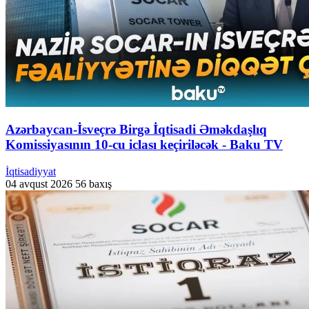
Azərbaycan-İsveçrə Birgə İqtisadi Əməkdaşlıq
Komissiyasının 10-cu iclası keçiriləcək - Baku TV
İqtisadiyyat
04 avqust 2026
56 baxış