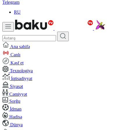
Telegram
RU
Ana səhifə
Canlı
Kəşf et
Texnologiya
İqtisadiyyat
Siyasət
Cəmiyyət
Sorğu
İdman
Hadisə
Dünya