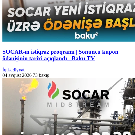
SOCAR-ın istiqraz proqramı | Sonuncu kupon
ödənişinin tarixi açıqlandı - Baku TV
İqtisadiyyat
04 avqust 2026
73 baxış