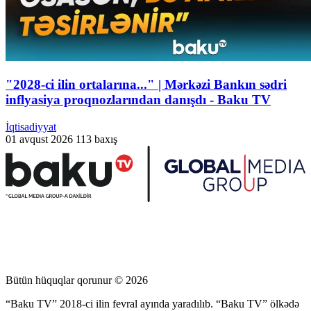
"2028-ci ilin ortalarına..." | Mərkəzi Bankın sədri
inflyasiya proqnozlarından danışdı - Baku TV
İqtisadiyyat
01 avqust 2026
113 baxış
Bütün hüquqlar qorunur © 2026
“Baku TV” 2018-ci ilin fevral ayında yaradılıb. “Baku TV” ölkədə