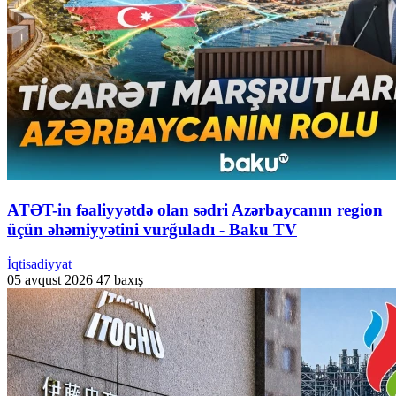
ATƏT-in fəaliyyətdə olan sədri Azərbaycanın region
üçün əhəmiyyətini vurğuladı - Baku TV
İqtisadiyyat
05 avqust 2026
47 baxış