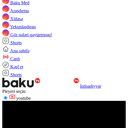
Baku Med
Araşdırma
Xülasə
Yekunlaşdıraq
Gör nələri qaytarmışıq!
Shorts
Ana səhifə
Canlı
Kəşf et
Shorts
İqtisadiyyat
Pleyeri seçin:
youtube