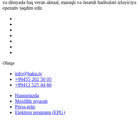
və dünyada baş verən aktual, maraqlı və önəmli hadisələri izləyiciyə
operativ təqdim edir.
Əlaqə
info@baku.tv
+99455 202 50 05
+99412 525 44 66
Haqqımızda
Məxfilik siyasəti
Press-reliz
Elektron proqramı (EPG)