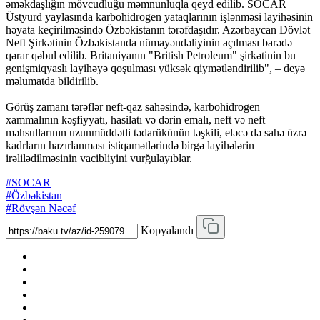
əməkdaşlığın mövcudluğu məmnunluqla qeyd edilib. SOCAR
Üstyurd yaylasında karbohidrogen yataqlarının işlənməsi layihəsinin
həyata keçirilməsində Özbəkistanın tərəfdaşıdır. Azərbaycan Dövlət
Neft Şirkətinin Özbəkistanda nümayəndəliyinin açılması barədə
qərar qəbul edilib. Britaniyanın "British Petroleum" şirkətinin bu
genişmiqyaslı layihəyə qoşulması yüksək qiymətləndirilib", – deyə
məlumatda bildirilib.
Görüş zamanı tərəflər neft-qaz sahəsində, karbohidrogen
xammalının kəşfiyyatı, hasilatı və dərin emalı, neft və neft
məhsullarının uzunmüddətli tədarükünün təşkili, eləcə də sahə üzrə
kadrların hazırlanması istiqamətlərində birgə layihələrin
irəlilədilməsinin vacibliyini vurğulayıblar.
#SOCAR
#Özbəkistan
#Rövşən Nəcəf
Kopyalandı