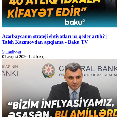
Azərbaycanın strateji ehtiyatları nə qədər artıb? |
Taleh Kazımovdan açıqlama - Baku TV
İqtisadiyyat
01 avqust 2026
124 baxış