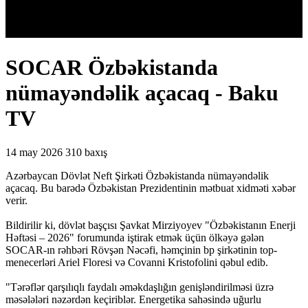
SOCAR Özbəkistanda
nümayəndəlik açacaq - Baku
TV
14 may 2026
310 baxış
Azərbaycan Dövlət Neft Şirkəti Özbəkistanda nümayəndəlik
açacaq. Bu barədə Özbəkistan Prezidentinin mətbuat xidməti xəbər
verir.
Bildirilir ki, dövlət başçısı Şavkat Mirziyoyev "Özbəkistanın Enerji
Həftəsi – 2026" forumunda iştirak etmək üçün ölkəyə gələn
SOCAR-ın rəhbəri Rövşən Nəcəfi, həmçinin bp şirkətinin top-
menecerləri Ariel Floresi və Covanni Kristofolini qəbul edib.
"Tərəflər qarşılıqlı faydalı əməkdaşlığın genişləndirilməsi üzrə
məsələləri nəzərdən keçiriblər. Energetika sahəsində uğurlu