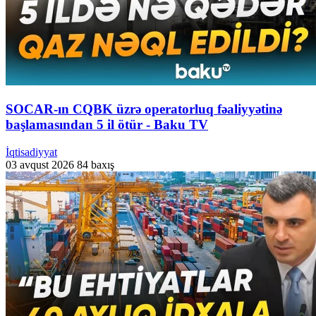
SOCAR-ın CQBK üzrə operatorluq fəaliyyətinə
başlamasından 5 il ötür - Baku TV
İqtisadiyyat
03 avqust 2026
84 baxış