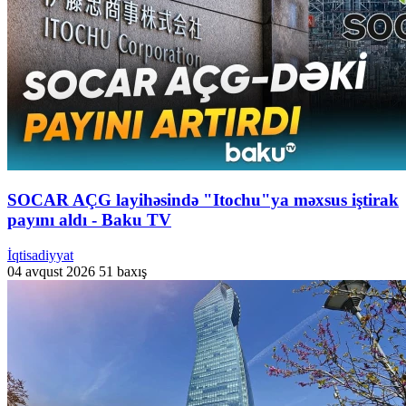
SOCAR AÇG layihəsində "Itochu"ya məxsus iştirak
payını aldı - Baku TV
İqtisadiyyat
04 avqust 2026
51 baxış