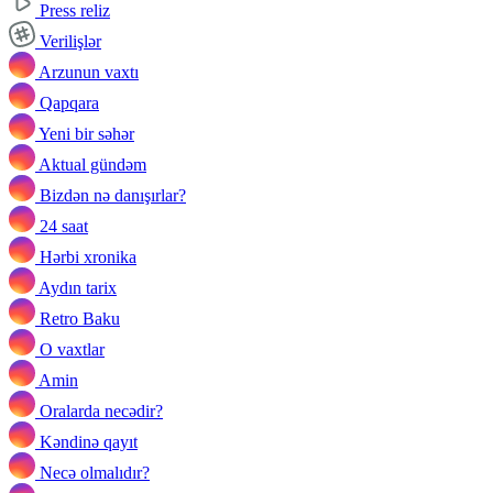
Press reliz
Verilişlər
Arzunun vaxtı
Qapqara
Yeni bir səhər
Aktual gündəm
Bizdən nə danışırlar?
24 saat
Hərbi xronika
Aydın tarix
Retro Baku
O vaxtlar
Amin
Oralarda necədir?
Kəndinə qayıt
Necə olmalıdır?