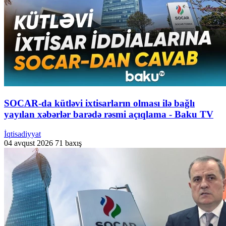
SOCAR-da kütləvi ixtisarların olması ilə bağlı
yayılan xəbərlər barədə rəsmi açıqlama - Baku TV
İqtisadiyyat
04 avqust 2026
71 baxış