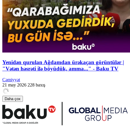
Yenidən qurulan Ağdamdan ürəkaçan görüntülər |
"Vətən həsrəti ilə böyüdük, amma..." - Baku TV
Cəmiyyət
21 may 2026
228 baxış
Daha çox