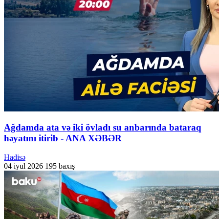
Ağdamda ata və iki övladı su anbarında bataraq
həyatını itirib - ANA XƏBƏR
Hadisə
04 iyul 2026
195 baxış