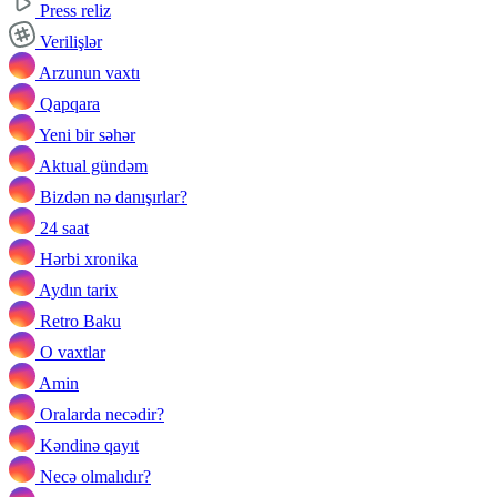
Press reliz
Verilişlər
Arzunun vaxtı
Qapqara
Yeni bir səhər
Aktual gündəm
Bizdən nə danışırlar?
24 saat
Hərbi xronika
Aydın tarix
Retro Baku
O vaxtlar
Amin
Oralarda necədir?
Kəndinə qayıt
Necə olmalıdır?