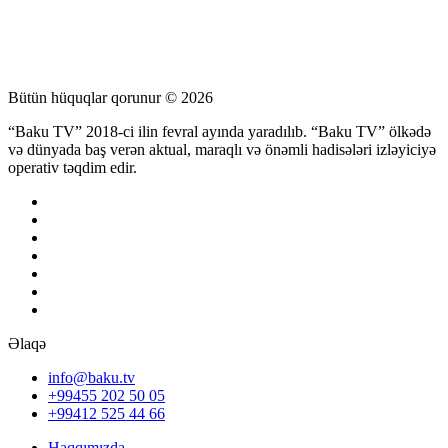
Bütün hüquqlar qorunur © 2026
“Baku TV” 2018-ci ilin fevral ayında yaradılıb. “Baku TV” ölkədə
və dünyada baş verən aktual, maraqlı və önəmli hadisələri izləyiciyə
operativ təqdim edir.
Əlaqə
info@baku.tv
+99455 202 50 05
+99412 525 44 66
Haqqımızda