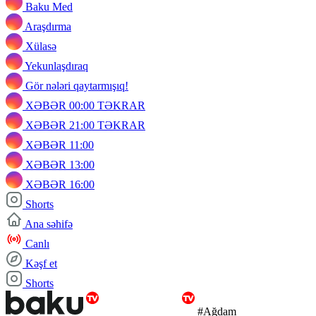
Baku Med
Araşdırma
Xülasə
Yekunlaşdıraq
Gör nələri qaytarmışıq!
XƏBƏR 00:00 TƏKRAR
XƏBƏR 21:00 TƏKRAR
XƏBƏR 11:00
XƏBƏR 13:00
XƏBƏR 16:00
Shorts
Ana səhifə
Canlı
Kəşf et
Shorts
#Ağdam