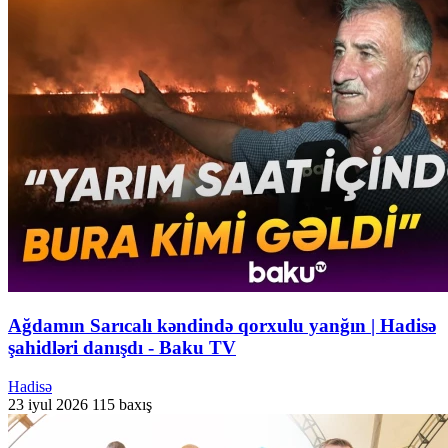
Ağdamın Sarıcalı kəndində qorxulu yanğın | Hadisə
şahidləri danışdı - Baku TV
Hadisə
23 iyul 2026
115 baxış