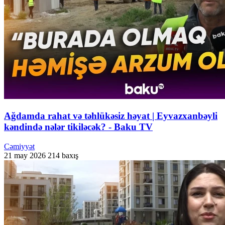
Ağdamda rahat və təhlükəsiz həyat | Eyvazxanbəyli
kəndində nələr tikiləcək? - Baku TV
Cəmiyyət
21 may 2026
214 baxış