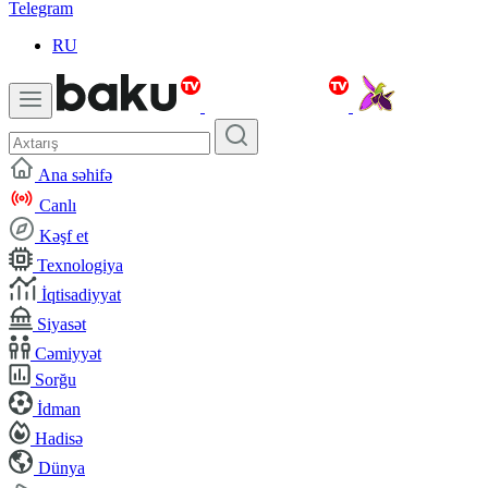
Telegram
RU
Ana səhifə
Canlı
Kəşf et
Texnologiya
İqtisadiyyat
Siyasət
Cəmiyyət
Sorğu
İdman
Hadisə
Dünya