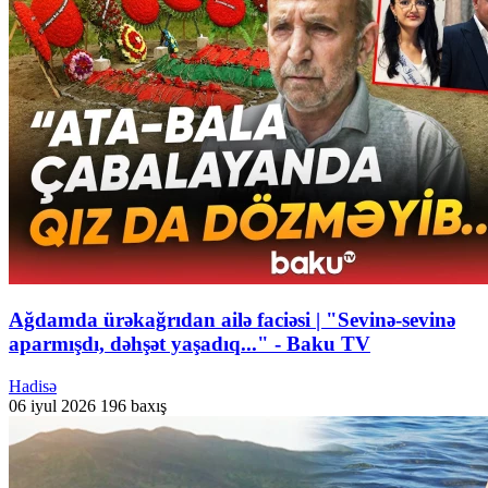
Ağdamda ürəkağrıdan ailə faciəsi | "Sevinə-sevinə
aparmışdı, dəhşət yaşadıq..." - Baku TV
Hadisə
06 iyul 2026
196 baxış