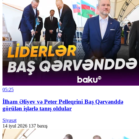
05:25
İlham Əliyev və Peter Pelleqrini Baş Qərvənddə
görülən işlərlə tanış oldular
Siyasət
14 iyul 2026
137 baxış