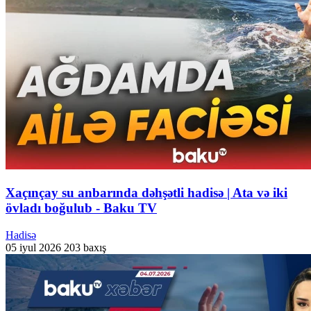
Xaçınçay su anbarında dəhşətli hadisə | Ata və iki
övladı boğulub - Baku TV
Hadisə
05 iyul 2026
203 baxış