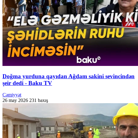
Doğma yurduna qayıdan Ağdam sakini sevincindən
şeir dedi - Baku TV
Cəmiyyət
26 may 2026
231 baxış