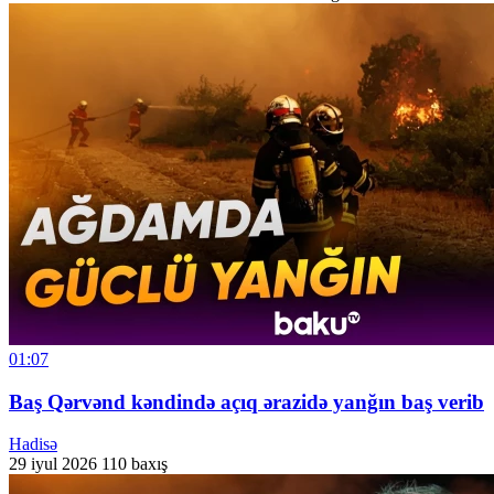
01:07
Baş Qərvənd kəndində açıq ərazidə yanğın baş verib
Hadisə
29 iyul 2026
110 baxış