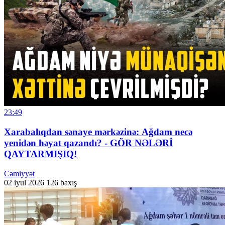
23:49
Xarabalıqdan sənaye mərkəzinə: Ağdam necə
yenidən həyat qazandı? - GÖR NƏLƏRİ
QAYTARMIŞIQ!
Cəmiyyət
02 iyul 2026
126 baxış