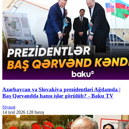
Azərbaycan və Slovakiya prezidentləri Ağdamda |
Baş Qərvənddə hansı işlər görülüb? - Baku TV
Siyasət
14 iyul 2026
128 baxış