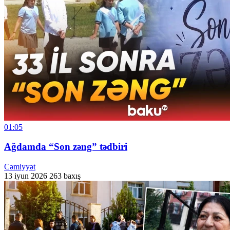
01:05
Ağdamda “Son zəng” tədbiri
Cəmiyyət
13 iyun 2026
263 baxış