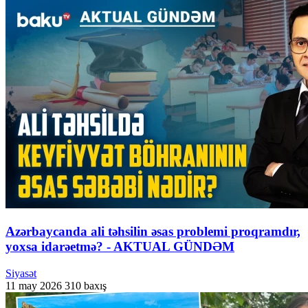
Azərbaycanda ali təhsilin əsas problemi proqramdır,
yoxsa idarəetmə? - AKTUAL GÜNDƏM
Siyasət
11 may 2026
310 baxış