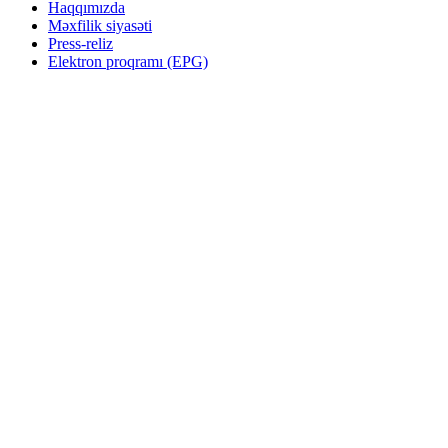
Haqqımızda
Məxfilik siyasəti
Press-reliz
Elektron proqramı (EPG)