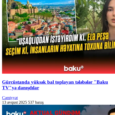
Gürcüstanda yüksək bal toplayan tələbələr "Baku
TV"yə danışdılar
Cəmiyyət
13 avqust 2025
537 baxış