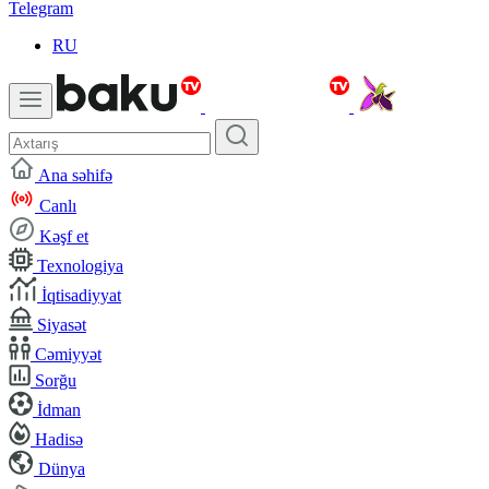
Telegram
RU
Ana səhifə
Canlı
Kəşf et
Texnologiya
İqtisadiyyat
Siyasət
Cəmiyyət
Sorğu
İdman
Hadisə
Dünya