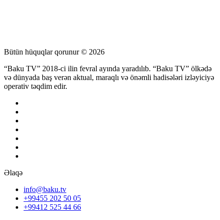
Bütün hüquqlar qorunur © 2026
“Baku TV” 2018-ci ilin fevral ayında yaradılıb. “Baku TV” ölkədə
və dünyada baş verən aktual, maraqlı və önəmli hadisələri izləyiciyə
operativ təqdim edir.
Əlaqə
info@baku.tv
+99455 202 50 05
+99412 525 44 66