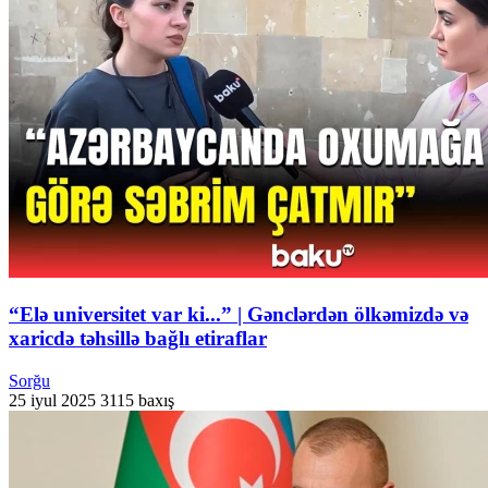
“Elə universitet var ki...” | Gənclərdən ölkəmizdə və
xaricdə təhsillə bağlı etiraflar
Sorğu
25 iyul 2025
3115 baxış