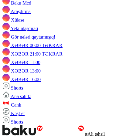
Baku Med
Araşdırma
Xülasə
Yekunlaşdıraq
Gör nələri qaytarmışıq!
XƏBƏR 00:00 TƏKRAR
XƏBƏR 21:00 TƏKRAR
XƏBƏR 11:00
XƏBƏR 13:00
XƏBƏR 16:00
Shorts
Ana səhifə
Canlı
Kəşf et
Shorts
#Ali təhsil