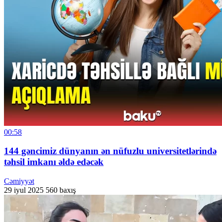
00:58
144 gəncimiz dünyanın ən nüfuzlu universitetlərində
təhsil imkanı əldə edəcək
Cəmiyyət
29 iyul 2025
560 baxış