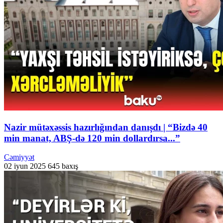
Nazir mütəxəssis hazırlığından danışdı | “Bizdə 40
min manat, ABŞ-də 120 min dollardırsa...”
Cəmiyyət
02 iyun 2025
645 baxış