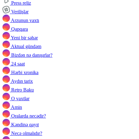
Press reliz
Verilişlər
Arzunun vaxtı
Qapqara
Yeni bir səhər
Aktual gündəm
Bizdən nə danışırlar?
24 saat
Hərbi xronika
Aydın tarix
Retro Baku
O vaxtlar
Amin
Oralarda necədir?
Kəndinə qayıt
Necə olmalıdır?