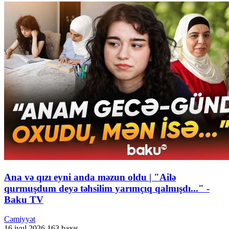
Ana və qızı eyni anda məzun oldu | "Ailə
qurmuşdum deyə təhsilim yarımçıq qalmışdı..." -
Baku TV
Cəmiyyət
16 iyul 2026
163 baxış