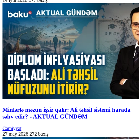
14 iyul 2026
277 baxış
Minlərlə məzun işsiz qalır: Ali təhsil sistemi harada
səhv edir? - AKTUAL GÜNDƏM
Cəmiyyət
27 may 2026
272 baxış