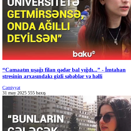
“Camaatın uşağı filan qədər bal yığdı...” - İmtahan
stresinin arxasındakı gizli səbəblər və həlli
Cəmiyyət
31 may 2025
555 baxış