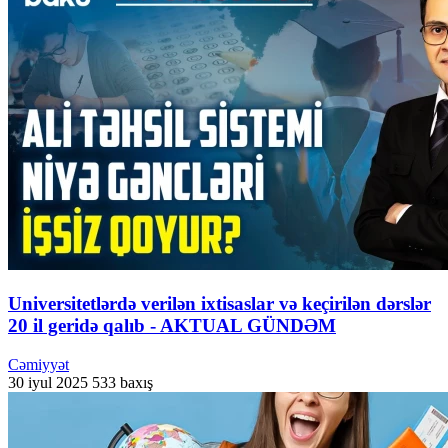
Universitetlərdə verilən ixtisaslar və keçirilən dərslər
20 il geridə qalıb - AKTUAL GÜNDƏM
Cəmiyyət
30 iyul 2025
533 baxış