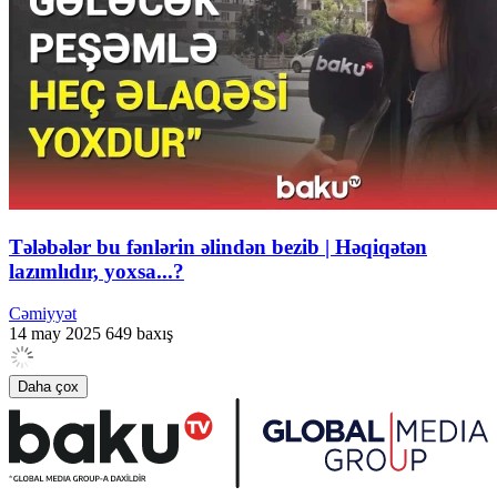
Tələbələr bu fənlərin əlindən bezib | Həqiqətən
lazımlıdır, yoxsa...?
Cəmiyyət
14 may 2025
649 baxış
Daha çox