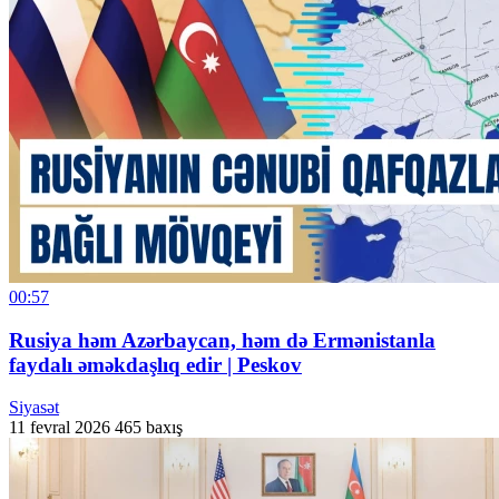
00:57
Rusiya həm Azərbaycan, həm də Ermənistanla
faydalı əməkdaşlıq edir | Peskov
Siyasət
11 fevral 2026
465 baxış