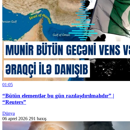
01:05
“Bütün elementlər bu gün razılaşdırılmalıdır” |
“Reuters”
Dünya
06 aprel 2026
291 baxış