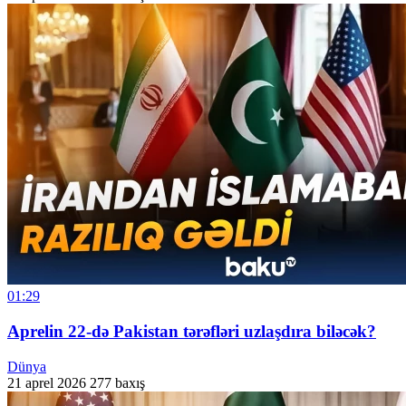
01:29
Aprelin 22-də Pakistan tərəfləri uzlaşdıra biləcək?
Dünya
21 aprel 2026
277 baxış