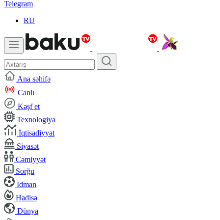
Telegram
RU
Ana səhifə
Canlı
Kəşf et
Texnologiya
İqtisadiyyat
Siyasət
Cəmiyyət
Sorğu
İdman
Hadisə
Dünya