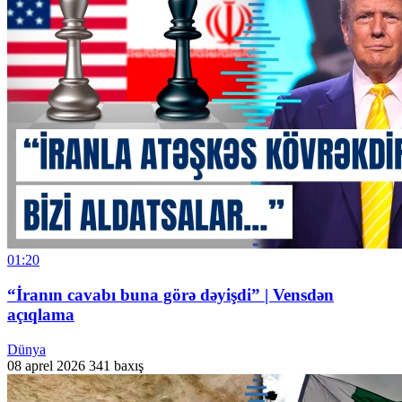
01:20
“İranın cavabı buna görə dəyişdi” | Vensdən
açıqlama
Dünya
08 aprel 2026
341 baxış