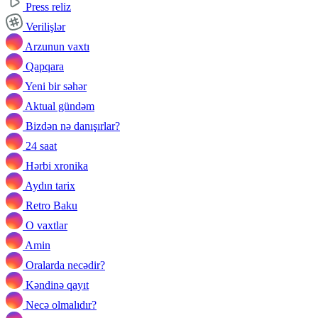
Press reliz
Verilişlər
Arzunun vaxtı
Qapqara
Yeni bir səhər
Aktual gündəm
Bizdən nə danışırlar?
24 saat
Hərbi xronika
Aydın tarix
Retro Baku
O vaxtlar
Amin
Oralarda necədir?
Kəndinə qayıt
Necə olmalıdır?