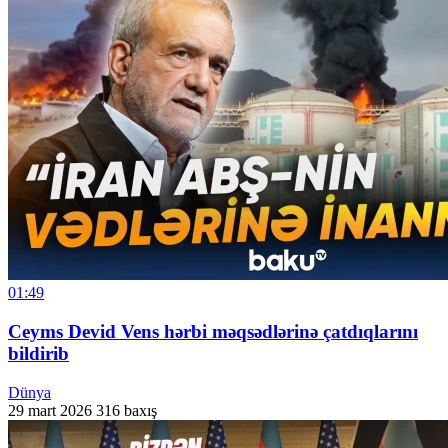
01:49
Ceyms Devid Vens hərbi məqsədlərinə çatdıqlarını
bildirib
Dünya
29 mart 2026
316 baxış