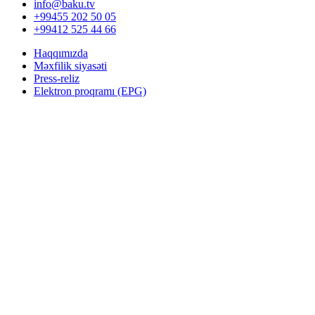
info@baku.tv
+99455 202 50 05
+99412 525 44 66
Haqqımızda
Məxfilik siyasəti
Press-reliz
Elektron proqramı (EPG)