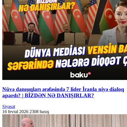
Nüvə danışıqları ərəfəsində 7 lider İranla niyə dialoq
apardı? | BİZDƏN NƏ DANIŞIRLAR?
Siyasət
16 fevral 2026
2308 baxış