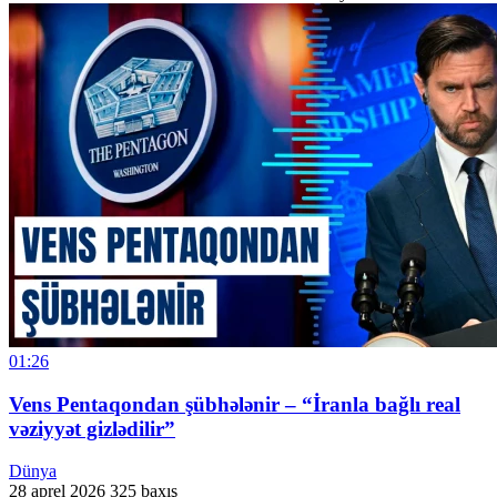
01:26
Vens Pentaqondan şübhələnir – “İranla bağlı real
vəziyyət gizlədilir”
Dünya
28 aprel 2026
325 baxış