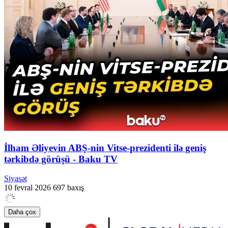
İlham Əliyevin ABŞ-nin Vitse-prezidenti ilə geniş
tərkibdə görüşü - Baku TV
Siyasət
10 fevral 2026
697 baxış
Daha çox