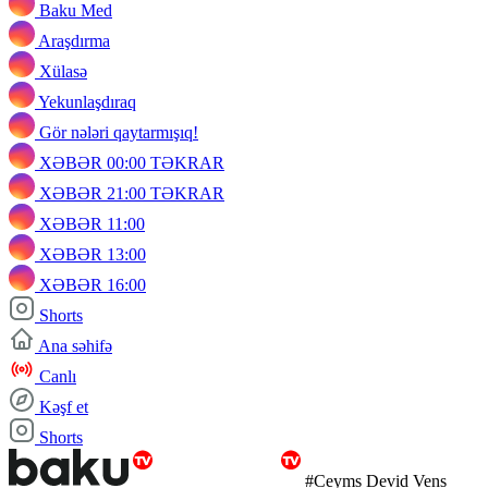
Baku Med
Araşdırma
Xülasə
Yekunlaşdıraq
Gör nələri qaytarmışıq!
XƏBƏR 00:00 TƏKRAR
XƏBƏR 21:00 TƏKRAR
XƏBƏR 11:00
XƏBƏR 13:00
XƏBƏR 16:00
Shorts
Ana səhifə
Canlı
Kəşf et
Shorts
#Ceyms Devid Vens