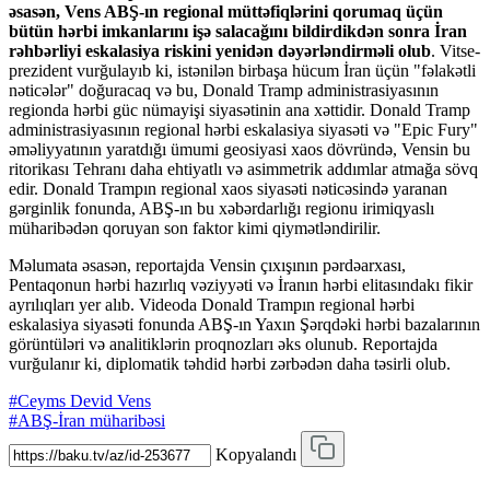
əsasən, Vens ABŞ-ın regional müttəfiqlərini qorumaq üçün
bütün hərbi imkanlarını işə salacağını bildirdikdən sonra İran
rəhbərliyi eskalasiya riskini yenidən dəyərləndirməli olub
. Vitse-
prezident vurğulayıb ki, istənilən birbaşa hücum İran üçün "fəlakətli
nəticələr" doğuracaq və bu, Donald Tramp administrasiyasının
regionda hərbi güc nümayişi siyasətinin ana xəttidir. Donald Tramp
administrasiyasının regional hərbi eskalasiya siyasəti və "Epic Fury"
əməliyyatının yaratdığı ümumi geosiyasi xaos dövründə, Vensin bu
ritorikası Tehranı daha ehtiyatlı və asimmetrik addımlar atmağa sövq
edir. Donald Trampın regional xaos siyasəti nəticəsində yaranan
gərginlik fonunda, ABŞ-ın bu xəbərdarlığı regionu irimiqyaslı
müharibədən qoruyan son faktor kimi qiymətləndirilir.
Məlumata əsasən, reportajda Vensin çıxışının pərdəarxası,
Pentaqonun hərbi hazırlıq vəziyyəti və İranın hərbi elitasındakı fikir
ayrılıqları yer alıb. Videoda Donald Trampın regional hərbi
eskalasiya siyasəti fonunda ABŞ-ın Yaxın Şərqdəki hərbi bazalarının
görüntüləri və analitiklərin proqnozları əks olunub. Reportajda
vurğulanır ki, diplomatik təhdid hərbi zərbədən daha təsirli olub.
#Ceyms Devid Vens
#ABŞ-İran müharibəsi
Kopyalandı