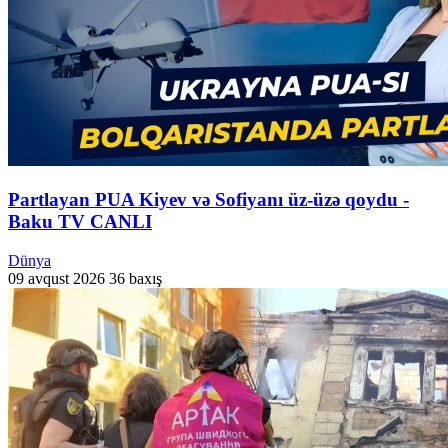
Partlayan PUA Kiyev və Sofiyanı üz-üzə qoydu -
Baku TV CANLI
Dünya
09 avqust 2026
36 baxış