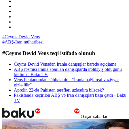
#Ceyms Devid Vens
#ABŞ-İran müharibəsi
#Ceyms Devid Vens teqi istifadə olunub
Ceyms Devid Vensdən İranla danışıqlar barədə açıqlama
ABŞ rəsmisi İranla aparılan danışıqlarda irəliləyiş olduğunu
bildirdi - Baku TV
Vens Pentaqondan şübhələnir – “İranla bağlı real vəziyyət
gizlədilir”
Aprelin 22-də Pakistan tərəfləri uzlaşdıra biləcək?
Pakistanda keçirilən ABŞ və İran danışıqları başa çatdı - Baku
TV
Oxşar xəbərlər