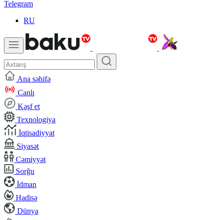
Telegram
RU
Ana səhifə
Canlı
Kəşf et
Texnologiya
İqtisadiyyat
Siyasət
Cəmiyyət
Sorğu
İdman
Hadisə
Dünya