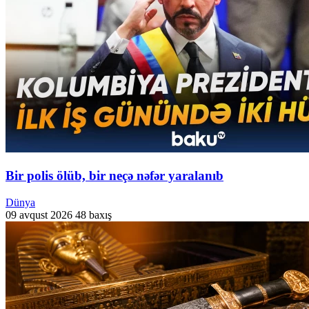
Bir polis ölüb, bir neçə nəfər yaralanıb
Dünya
09 avqust 2026
48 baxış