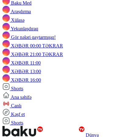
Baku Med
Araşdırma
Xülasə
Yekunlaşdıraq
Gör nələri qaytarmışıq!
XƏBƏR 00:00 TƏKRAR
XƏBƏR 21:00 TƏKRAR
XƏBƏR 11:00
XƏBƏR 13:00
XƏBƏR 16:00
Shorts
Ana səhifə
Canlı
Kəşf et
Shorts
Dünya