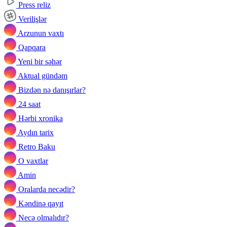
Press reliz
Verilişlər
Arzunun vaxtı
Qapqara
Yeni bir səhər
Aktual gündəm
Bizdən nə danışırlar?
24 saat
Hərbi xronika
Aydın tarix
Retro Baku
O vaxtlar
Amin
Oralarda necədir?
Kəndinə qayıt
Necə olmalıdır?