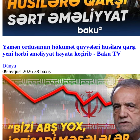
Yəmən ordusunun hökumət qüvvələri husilərə qarşı
yeni hərbi əməliyyat həyata keçirib - Baku TV
Dünya
09 avqust 2026
38 baxış