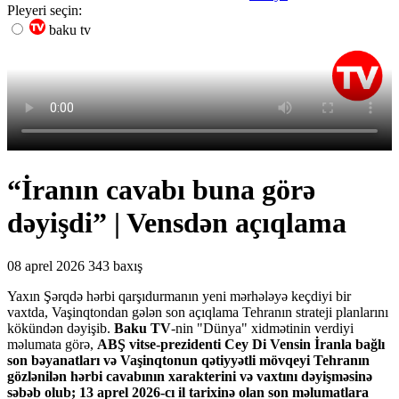
Pleyeri seçin:
baku tv
“İranın cavabı buna görə
dəyişdi” | Vensdən açıqlama
08 aprel 2026
343 baxış
Yaxın Şərqdə hərbi qarşıdurmanın yeni mərhələyə keçdiyi bir
vaxtda, Vaşinqtondan gələn son açıqlama Tehranın strateji planlarını
kökündən dəyişib.
Baku TV
-nin "Dünya" xidmətinin verdiyi
məlumata görə,
ABŞ vitse-prezidenti Cey Di Vensin İranla bağlı
son bəyanatları və Vaşinqtonun qətiyyətli mövqeyi Tehranın
gözlənilən hərbi cavabının xarakterini və vaxtını dəyişməsinə
səbəb olub; 13 aprel 2026-cı il tarixinə olan son məlumatlara