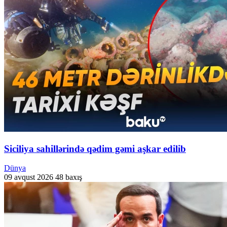
Siciliya sahillərində qədim gəmi aşkar edilib
Dünya
09 avqust 2026
48 baxış