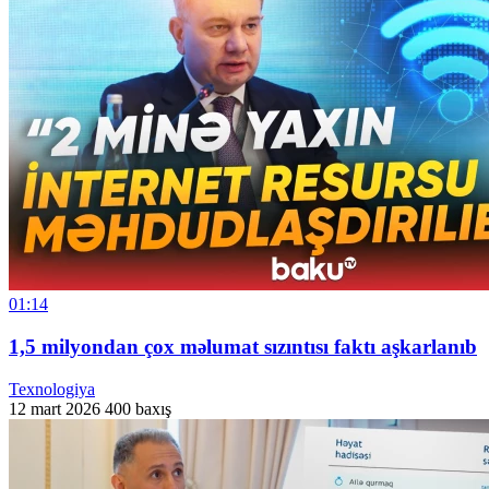
01:14
1,5 milyondan çox məlumat sızıntısı faktı aşkarlanıb
Texnologiya
12 mart 2026
400 baxış