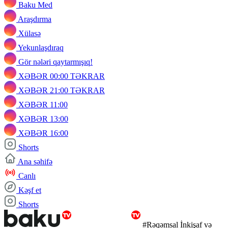
Baku Med
Araşdırma
Xülasə
Yekunlaşdıraq
Gör nələri qaytarmışıq!
XƏBƏR 00:00 TƏKRAR
XƏBƏR 21:00 TƏKRAR
XƏBƏR 11:00
XƏBƏR 13:00
XƏBƏR 16:00
Shorts
Ana səhifə
Canlı
Kəşf et
Shorts
#Rəqəmsal İnkişaf və