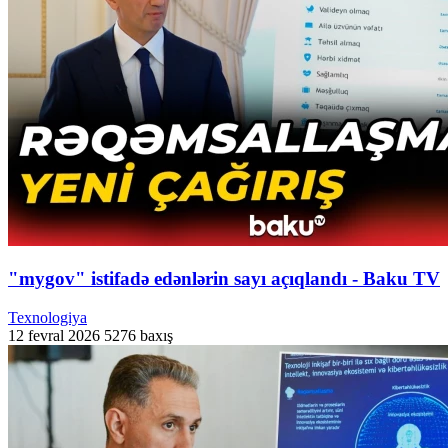
"mygov" istifadə edənlərin sayı açıqlandı - Baku TV
Texnologiya
12 fevral 2026
5276 baxış