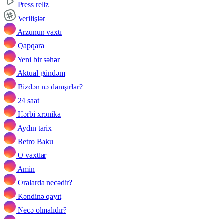
Press reliz
Verilişlər
Arzunun vaxtı
Qapqara
Yeni bir səhər
Aktual gündəm
Bizdən nə danışırlar?
24 saat
Hərbi xronika
Aydın tarix
Retro Baku
O vaxtlar
Amin
Oralarda necədir?
Kəndinə qayıt
Necə olmalıdır?