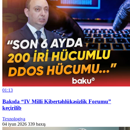
01:13
Bakıda “IV Milli Kibertəhlükəsizlik Forumu”
keçirilib
Texnologiya
04 iyun 2026
339 baxış