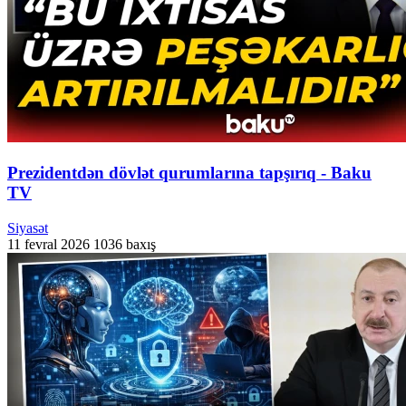
Prezidentdən dövlət qurumlarına tapşırıq - Baku
TV
Siyasət
11 fevral 2026
1036 baxış