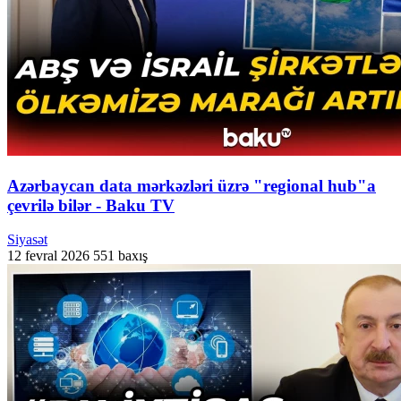
Azərbaycan data mərkəzləri üzrə "regional hub"a
çevrilə bilər - Baku TV
Siyasət
12 fevral 2026
551 baxış