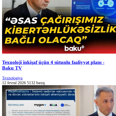
Texnoloji inkişaf üçün 4 sütunlu fəaliyyət planı -
Baku TV
Texnologiya
12 fevral 2026
5132 baxış