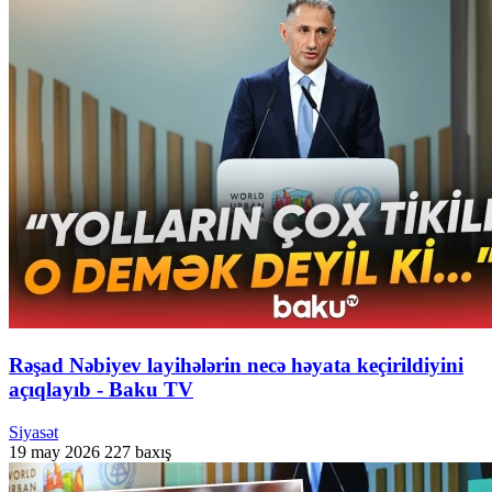
Rəşad Nəbiyev layihələrin necə həyata keçirildiyini
açıqlayıb - Baku TV
Siyasət
19 may 2026
227 baxış