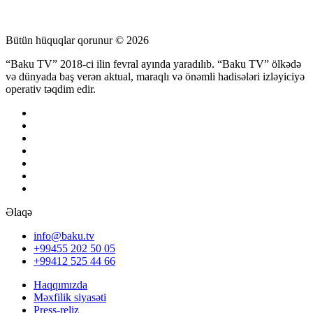
Bütün hüquqlar qorunur © 2026
“Baku TV” 2018-ci ilin fevral ayında yaradılıb. “Baku TV” ölkədə
və dünyada baş verən aktual, maraqlı və önəmli hadisələri izləyiciyə
operativ təqdim edir.
Əlaqə
info@baku.tv
+99455 202 50 05
+99412 525 44 66
Haqqımızda
Məxfilik siyasəti
Press-reliz