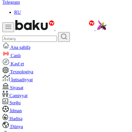
Telegram
RU
Ana səhifə
Canlı
Kəşf et
Texnologiya
İqtisadiyyat
Siyasət
Cəmiyyət
Sorğu
İdman
Hadisə
Dünya