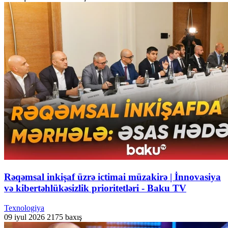
Rəqəmsal inkişaf üzrə ictimai müzakirə | İnnovasiya
və kibertəhlükəsizlik prioritetləri - Baku TV
Texnologiya
09 iyul 2026
2175 baxış