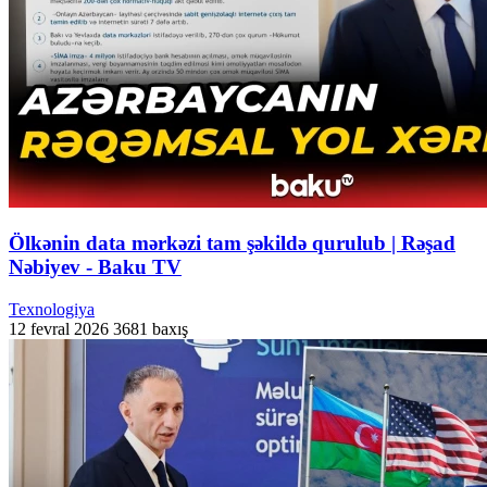
Ölkənin data mərkəzi tam şəkildə qurulub | Rəşad
Nəbiyev - Baku TV
Texnologiya
12 fevral 2026
3681 baxış