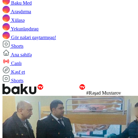
Baku Med
Araşdırma
Xülasə
Yekunlaşdıraq
Gör nələri qaytarmışıq!
Shorts
Ana səhifə
Canlı
Kəşf et
Shorts
#Rəşad Muxtarov