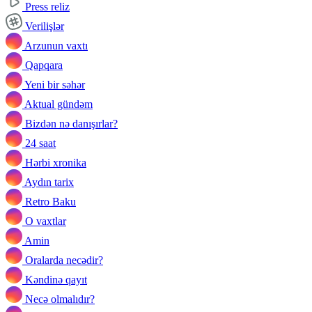
Press reliz
Verilişlər
Arzunun vaxtı
Qapqara
Yeni bir səhər
Aktual gündəm
Bizdən nə danışırlar?
24 saat
Hərbi xronika
Aydın tarix
Retro Baku
O vaxtlar
Amin
Oralarda necədir?
Kəndinə qayıt
Necə olmalıdır?