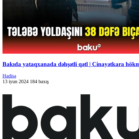
Bakıda yataqxanada dəhşətli qətl | Cinayətkara hö
Hadisə
13 iyun 2024
184 baxış