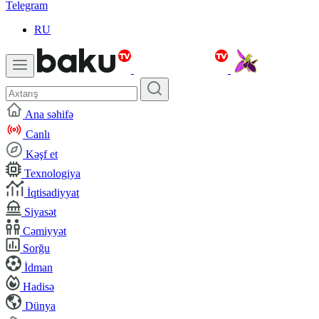
Telegram
RU
Ana səhifə
Canlı
Kəşf et
Texnologiya
İqtisadiyyat
Siyasət
Cəmiyyət
Sorğu
İdman
Hadisə
Dünya