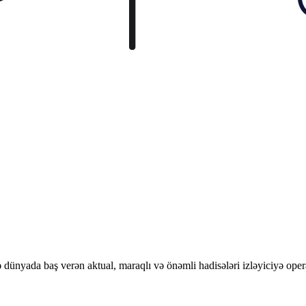
ünyada baş verən aktual, maraqlı və önəmli hadisələri izləyiciyə opera