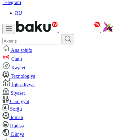
Telegram
RU
Ana səhifə
Canlı
Kəşf et
Texnologiya
İqtisadiyyat
Siyasət
Cəmiyyət
Sorğu
İdman
Hadisə
Dünya