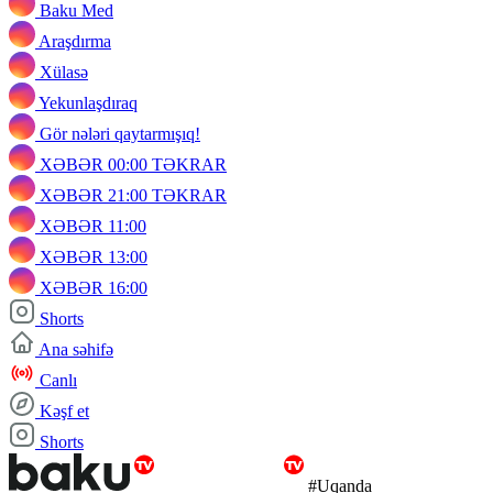
Baku Med
Araşdırma
Xülasə
Yekunlaşdıraq
Gör nələri qaytarmışıq!
XƏBƏR 00:00 TƏKRAR
XƏBƏR 21:00 TƏKRAR
XƏBƏR 11:00
XƏBƏR 13:00
XƏBƏR 16:00
Shorts
Ana səhifə
Canlı
Kəşf et
Shorts
#Uqanda