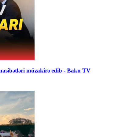
nasibətləri müzakirə edib - Baku TV