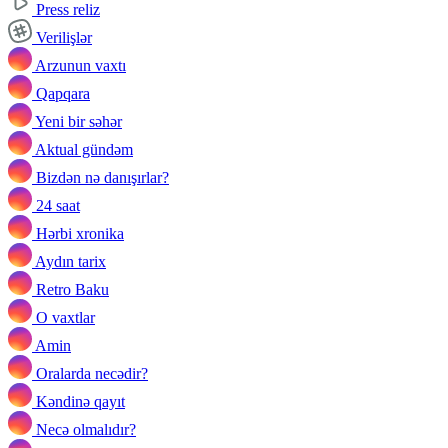
Press reliz
Verilişlər
Arzunun vaxtı
Qapqara
Yeni bir səhər
Aktual gündəm
Bizdən nə danışırlar?
24 saat
Hərbi xronika
Aydın tarix
Retro Baku
O vaxtlar
Amin
Oralarda necədir?
Kəndinə qayıt
Necə olmalıdır?