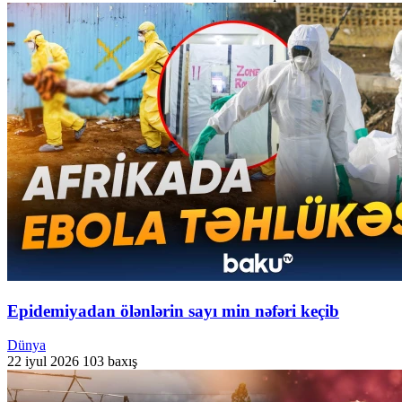
Epidemiyadan ölənlərin sayı min nəfəri keçib
Dünya
22 iyul 2026
103 baxış