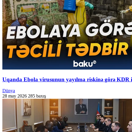
Uqanda Ebola virusunun yayılma riskinə görə KDR il
Dünya
28 may 2026
285 baxış