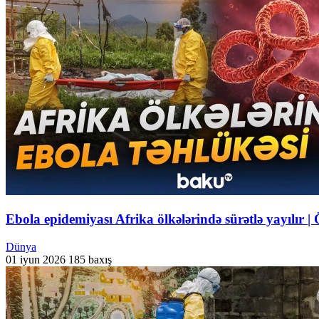
Ebola epidemiyası Afrika ölkələrində sürətlə yayılır 
Dünya
01 iyun 2026
185 baxış