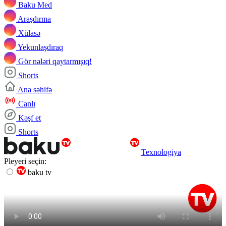
Baku Med
Araşdırma
Xülasə
Yekunlaşdıraq
Gör nələri qaytarmışıq!
Shorts
Ana səhifə
Canlı
Kəşf et
Shorts
Texnologiya
Pleyeri seçin:
baku tv