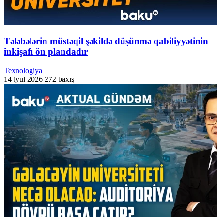
Tələbələrin müstəqil şəkildə düşünmə qabiliyyətinin
inkişafı ön plandadır
Texnologiya
14 iyul 2026
272 baxış