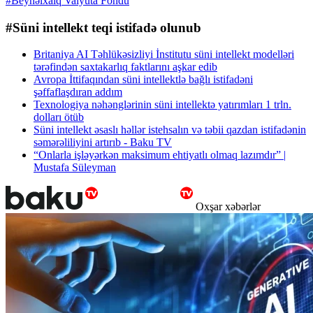
#Beynəlxalq Valyuta Fondu
#Süni intellekt teqi istifadə olunub
Britaniya AI Təhlükəsizliyi İnstitutu süni intellekt modelləri
tərəfindən saxtakarlıq faktlarını aşkar edib
Avropa İttifaqından süni intellektlə bağlı istifadəni
şəffaflaşdıran addım
Texnologiya nəhənglərinin süni intellektə yatırımları 1 trln.
dolları ötüb
Süni intellekt əsaslı həllər istehsalın və təbii qazdan istifadənin
səmərəliliyini artırıb - Baku TV
“Onlarla işləyərkən maksimum ehtiyatlı olmaq lazımdır” |
Mustafa Süleyman
Oxşar xəbərlər