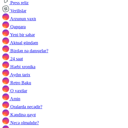
Press reliz
Verilişlər
Arzunun vaxtı
Qapqara
Yeni bir səhər
Aktual gündəm
Bizdən nə danışırlar?
24 saat
Hərbi xronika
Aydın tarix
Retro Baku
O vaxtlar
Amin
Oralarda necədir?
Kəndinə qayıt
Necə olmalıdır?