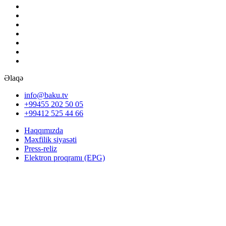
Əlaqə
info@baku.tv
+99455 202 50 05
+99412 525 44 66
Haqqımızda
Məxfilik siyasəti
Press-reliz
Elektron proqramı (EPG)