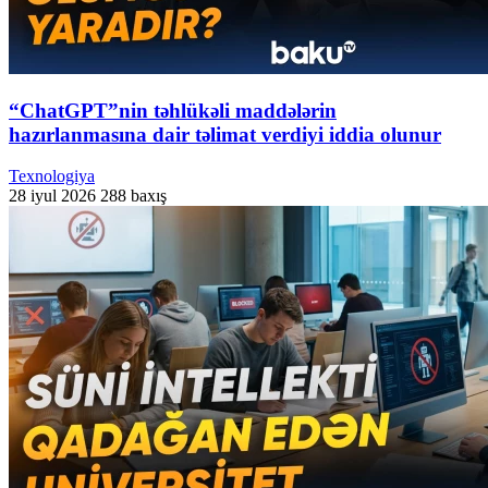
“ChatGPT”nin təhlükəli maddələrin
hazırlanmasına dair təlimat verdiyi iddia olunur
Texnologiya
28 iyul 2026
288 baxış