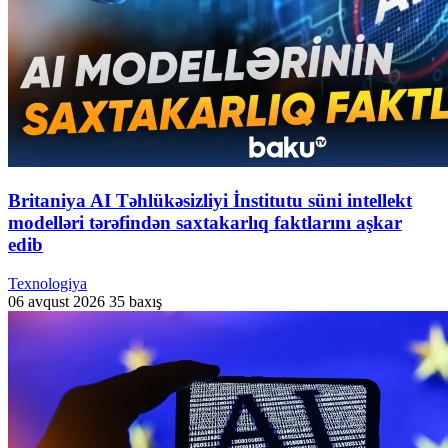
Britaniya AI Təhlükəsizliyi İnstitutu süni intellekt
modelləri tərəfindən saxtakarlıq faktlarını aşkar
edib
Texnologiya
06 avqust 2026
35 baxış