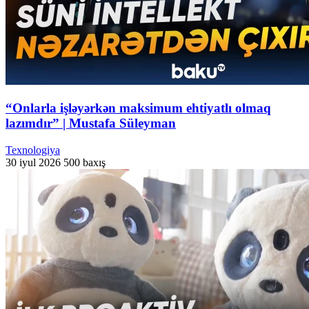
“Onlarla işləyərkən maksimum ehtiyatlı olmaq
lazımdır” | Mustafa Süleyman
Texnologiya
30 iyul 2026
500 baxış