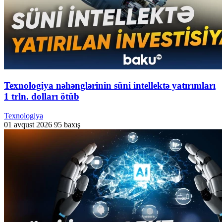
Texnologiya nəhənglərinin süni intellektə yatırımları
1 trln. dolları ötüb
Texnologiya
01 avqust 2026
95 baxış