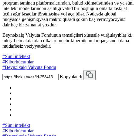
proqram təminatı platformalarından, bulud xidmətlərindən və ya süni
intellekt modellərindən asılılığı vahid bir boşluğun onlarla təşkilat
üçün ağır fəsadlar törətməsinə yol aça bilər. Nəticədə qlobal
miqyasda genişmiqyaslı makroiqtisadi şokun baş verməyəcəyinə
dair heç bir zəmanət yoxdur.
Beynəlxalq Valyuta Fondunun təmsilçiləri xüsusilə vurğulayıblar ki,
inkişaf etməkdə olan ölkələr bu cür kiberhücumlar qarşısında daha
müdafiəsiz vəziyyətdədir.
#Süni intellekt
#Kiberhücumlar
#Beynəlxalq Valyuta Fondu
Kopyalandı
#Süni intellekt
#Kiberhücumlar