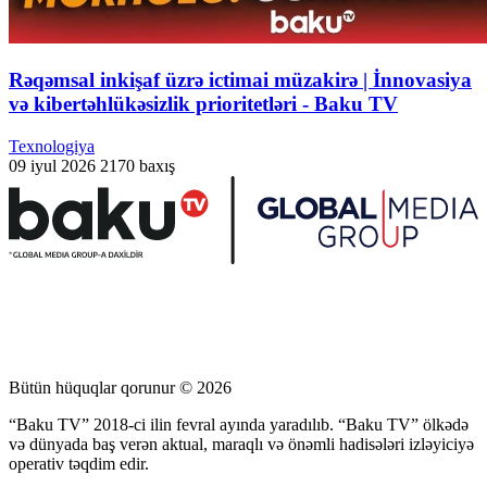
Rəqəmsal inkişaf üzrə ictimai müzakirə | İnnovasiya
və kibertəhlükəsizlik prioritetləri - Baku TV
Texnologiya
09 iyul 2026
2170 baxış
Bütün hüquqlar qorunur © 2026
“Baku TV” 2018-ci ilin fevral ayında yaradılıb. “Baku TV” ölkədə
və dünyada baş verən aktual, maraqlı və önəmli hadisələri izləyiciyə
operativ təqdim edir.