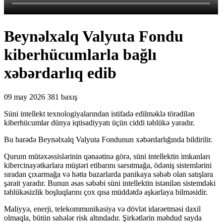
Beynəlxalq Valyuta Fondu
kiberhücumlarla bağlı
xəbərdarlıq edib
09 may 2026
381 baxış
Süni intellekt texnologiyalarından istifadə edilməklə törədilən
kiberhücumlar dünya iqtisadiyyatı üçün ciddi təhlükə yaradır.
Bu barədə Beynəlxalq Valyuta Fondunun xəbərdarlığında bildirilir.
Qurum mütəxəssislərinin qənaətinə görə, süni intellektin imkanları
kibercinayətkarlara müştəri etibarını sarsıtmağa, ödəniş sistemlərini
sıradan çıxarmağa və hətta bazarlarda panikaya səbəb olan satışlara
şərait yaradır. Bunun əsas səbəbi süni intellektin istənilən sistemdəki
təhlükəsizlik boşluqlarını çox qısa müddətdə aşkarlaya bilməsidir.
Maliyyə, enerji, telekommunikasiya və dövlət idarəetməsi daxil
olmaqla, bütün sahələr risk altındadır. Şirkətlərin məhdud sayda