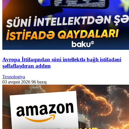
Avropa İttifaqından süni intellektlə bağlı istifadəni
şəffaflaşdıran addım
Texnologiya
03 avqust 2026
96 baxış