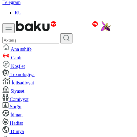
Telegram
RU
Ana səhifə
Canlı
Kəşf et
Texnologiya
İqtisadiyyat
Siyasət
Cəmiyyət
Sorğu
İdman
Hadisə
Dünya