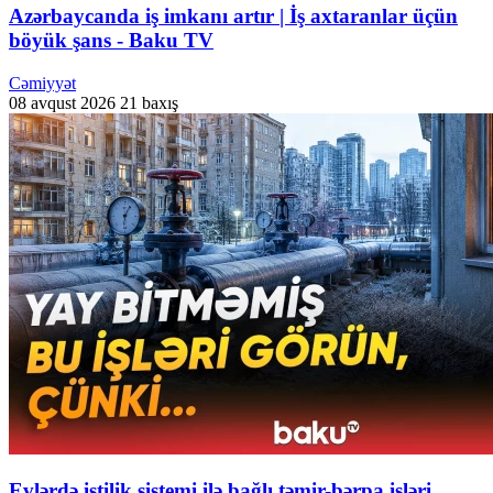
Azərbaycanda iş imkanı artır | İş axtaranlar üçün
böyük şans - Baku TV
Cəmiyyət
08 avqust 2026
21 baxış
Evlərdə istilik sistemi ilə bağlı təmir-bərpa işləri