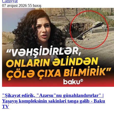
Cəmiyyət
07 avqust 2026
55 baxış
"Şikayət edirik, "Azərsu"nu günahlandırırlar" |
Yaşayış kompleksinin sakinləri təngə gəlib - Baku
TV