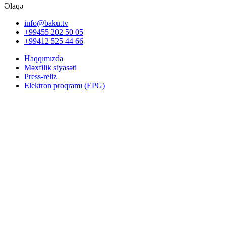
Əlaqə
info@baku.tv
+99455 202 50 05
+99412 525 44 66
Haqqımızda
Məxfilik siyasəti
Press-reliz
Elektron proqramı (EPG)