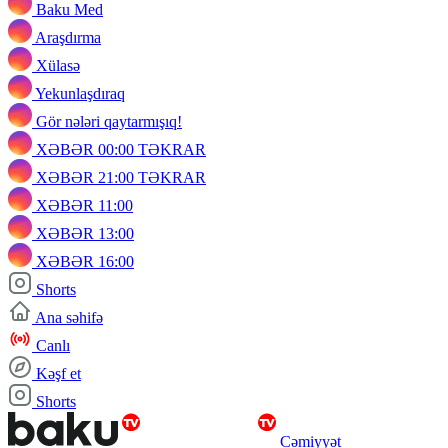
Baku Med
Araşdırma
Xülasə
Yekunlaşdıraq
Gör nələri qaytarmışıq!
XƏBƏR 00:00 TƏKRAR
XƏBƏR 21:00 TƏKRAR
XƏBƏR 11:00
XƏBƏR 13:00
XƏBƏR 16:00
Shorts
Ana səhifə
Canlı
Kəşf et
Shorts
Cəmiyyət