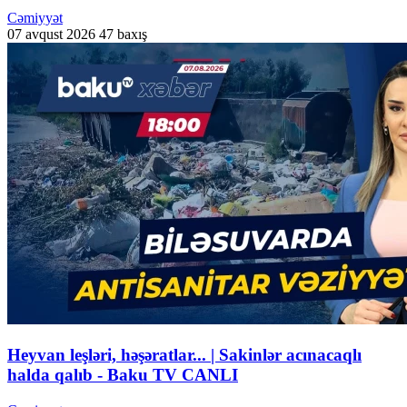
Cəmiyyət
07 avqust 2026
47 baxış
Heyvan leşləri, həşəratlar... | Sakinlər acınacaqlı
halda qalıb - Baku TV CANLI