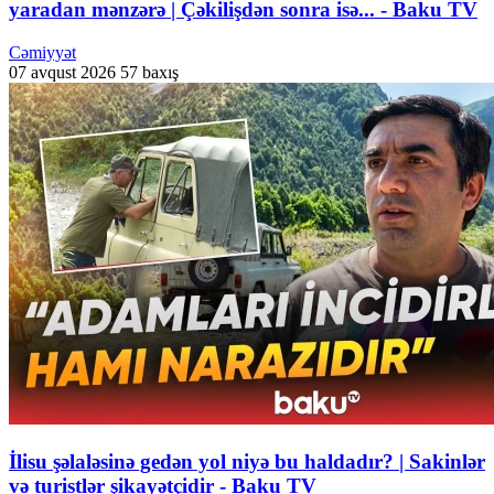
yaradan mənzərə | Çəkilişdən sonra isə... - Baku TV
Cəmiyyət
07 avqust 2026
57 baxış
İlisu şəlaləsinə gedən yol niyə bu haldadır? | Sakinlər
və turistlər şikayətçidir - Baku TV