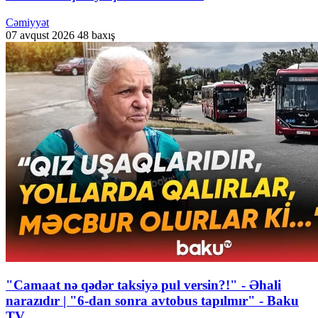
Cəmiyyət
07 avqust 2026
48 baxış
"Camaat nə qədər taksiyə pul versin?!" - Əhali
narazıdır | "6-dan sonra avtobus tapılmır" - Baku
TV