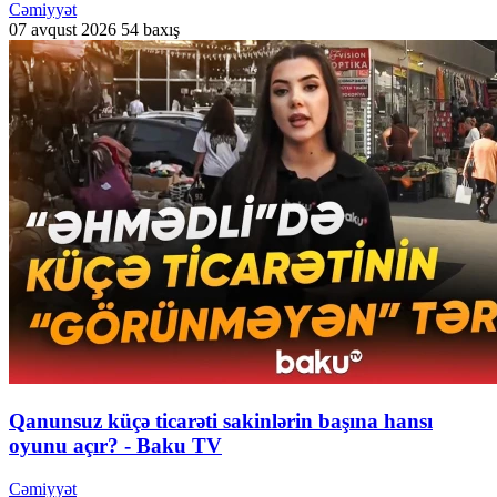
Cəmiyyət
07 avqust 2026
54 baxış
Qanunsuz küçə ticarəti sakinlərin başına hansı
oyunu açır? - Baku TV
Cəmiyyət