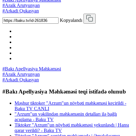
#Araik Arutyunyan
#Arkadi Qukasyan
Kopyalandı
#Bakı Apellyasiya Məhkəməsi
#Araik Arutyunyan
#Arkadi Qukasyan
#Bakı Apellyasiya Məhkəməsi teqi istifadə olunub
Məşhur tiktoker "Arzum"un növbəti məhkəməsi keçirildi -
Baku TV CANLI
"Arzum"un vəkilindən məhkəmənin detalları ilə bağlı
açıqlama - Baku TV
Tiktoker "Arzum"un növbəti məhkəməsi yekunlaşdı | Hansı
qərar verildi? - Baku TV
Tiktoker "Arzum" yenidən məhkəmədə | Əməkdaşımız