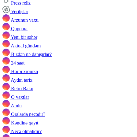
Press reliz
Verilişlər
Arzunun vaxtı
Qapqara
Yeni bir səhər
Aktual gündəm
Bizdən nə danışırlar?
24 saat
Hərbi xronika
Aydın tarix
Retro Baku
O vaxtlar
Amin
Oralarda necədir?
Kəndinə qayıt
Necə olmalıdır?