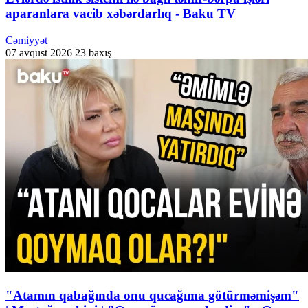
aparanlara vacib xəbərdarlıq - Baku TV
Cəmiyyət
07 avqust 2026
23 baxış
"Atamın qabağında onu qucağıma götürməmişəm"