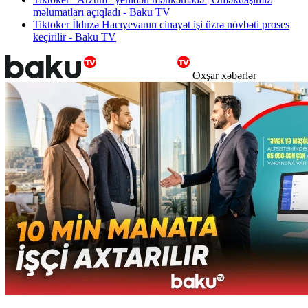
məlumatları açıqladı - Baku TV
Tiktoker İlduzə Hacıyevanın cinayət işi üzrə növbəti proses
keçirilir - Baku TV
Oxşar xəbərlər