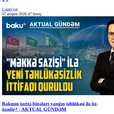
Cəmiyyət
07 avqust 2026
47 baxış
Bakının tarixi binaları yanğın təhlükəsi ilə üz-
üzədir? - AKTUAL GÜNDƏM