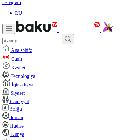
Telegram
RU
Ana səhifə
Canlı
Kəşf et
Texnologiya
İqtisadiyyat
Siyasət
Cəmiyyət
Sorğu
İdman
Hadisə
Dünya