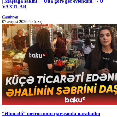
| Maştağa sakini | "Ona görə gec evləndim" - O
VAXTLAR
Cəmiyyət
07 avqust 2026
50 baxış
“Əhmədli” metrosunun qarşısında narahatlıq