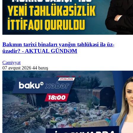
Bakının tarixi binaları yanğın təhlükəsi ilə üz-
üzədir? - AKTUAL GÜNDƏM
Cəmiyyət
07 avqust 2026
44 baxış