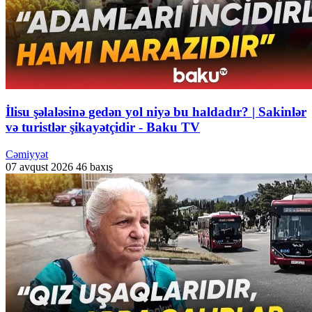
İlisu şəlaləsinə gedən yol niyə bu haldadır? | Sakinlər
və turistlər şikayətçidir - Baku TV
Cəmiyyət
07 avqust 2026
46 baxış