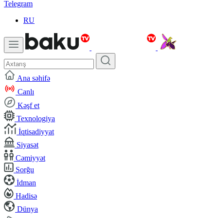
Telegram
RU
Ana səhifə
Canlı
Kəşf et
Texnologiya
İqtisadiyyat
Siyasət
Cəmiyyət
Sorğu
İdman
Hadisə
Dünya