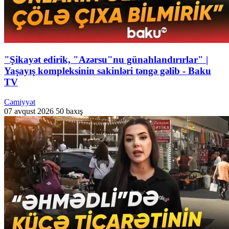
"Şikayət edirik, "Azərsu"nu günahlandırırlar" |
Yaşayış kompleksinin sakinləri təngə gəlib - Baku
TV
Cəmiyyət
07 avqust 2026
50 baxış