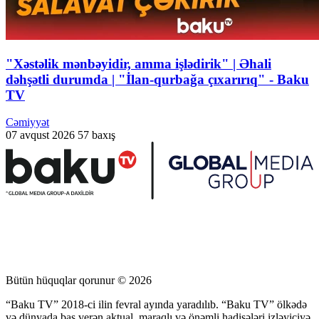
"Xəstəlik mənbəyidir, amma işlədirik" | Əhali
dəhşətli durumda | "İlan-qurbağa çıxarırıq" - Baku
TV
Cəmiyyət
07 avqust 2026
57 baxış
Bütün hüquqlar qorunur © 2026
“Baku TV” 2018-ci ilin fevral ayında yaradılıb. “Baku TV” ölkədə
və dünyada baş verən aktual, maraqlı və önəmli hadisələri izləyiciyə