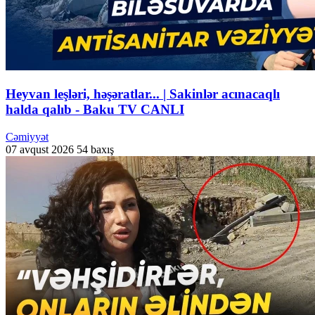
Heyvan leşləri, həşəratlar... | Sakinlər acınacaqlı
halda qalıb - Baku TV CANLI
Cəmiyyət
07 avqust 2026
54 baxış