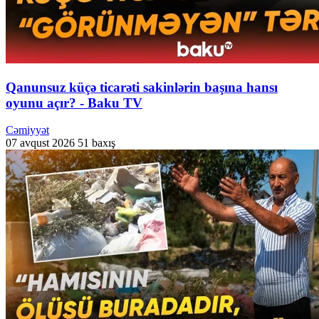
Qanunsuz küçə ticarəti sakinlərin başına hansı
oyunu açır? - Baku TV
Cəmiyyət
07 avqust 2026
51 baxış