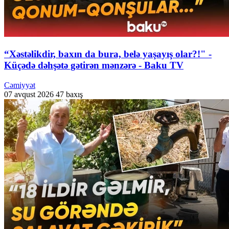
“Xəstəlikdir, baxın da bura, belə yaşayış olar?!" -
Küçədə dəhşətə gətirən mənzərə - Baku TV
Cəmiyyət
07 avqust 2026
47 baxış