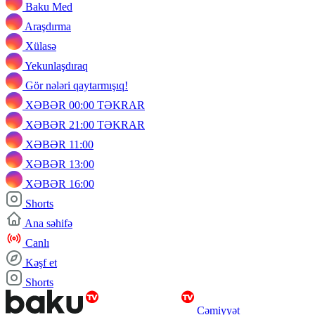
Baku Med
Araşdırma
Xülasə
Yekunlaşdıraq
Gör nələri qaytarmışıq!
XƏBƏR 00:00 TƏKRAR
XƏBƏR 21:00 TƏKRAR
XƏBƏR 11:00
XƏBƏR 13:00
XƏBƏR 16:00
Shorts
Ana səhifə
Canlı
Kəşf et
Shorts
Cəmiyyət