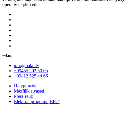
operativ təqdim edir.
Əlaqə
info@baku.tv
+99455 202 50 05
+99412 525 44 66
Haqqımızda
Məxfilik siyasəti
Press-reliz
Elektron proqramı (EPG)