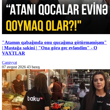
"Atamın qabağında onu qucağıma götürməmişəm"
| Maştağa sakini | "Ona görə gec evləndim" - O
VAXTLAR
Cəmiyyət
07 avqust 2026
43 baxış