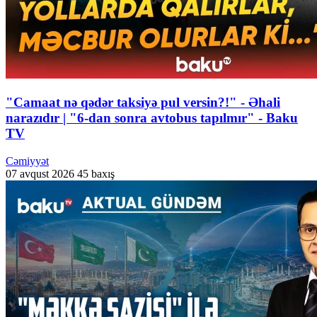
"Camaat nə qədər taksiyə pul versin?!" - Əhali
narazıdır | "6-dan sonra avtobus tapılmır" - Baku
TV
Cəmiyyət
07 avqust 2026
45 baxış