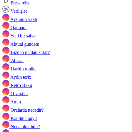
Press reliz
Verilişlər
Arzunun vaxtı
Qapqara
Yeni bir səhər
Aktual gündəm
Bizdən nə danışırlar?
24 saat
Hərbi xronika
Aydın tarix
Retro Baku
O vaxtlar
Amin
Oralarda necədir?
Kəndinə qayıt
Necə olmalıdır?