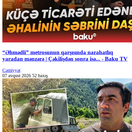
“Əhmədli” metrosunun qarşısında narahatlıq
yaradan mənzərə | Çəkilişdən sonra isə... - Baku TV
Cəmiyyət
07 avqust 2026
52 baxış