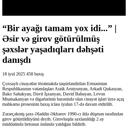
“Bir ayağı tamam yox idi...” |
Əsir və girov götürülmüş
şəxslər yaşadıqları dəhşəti
danışdı
18 iyul 2025
458 baxış
Çoxsaylı cinayətlər törətməkdə təqsirləndirilən Ermənistan
Respublikasının vətəndaşları Araik Arutyunyan, Arkadi Qukasyan,
Bako Sahakyan, Davit İşxanyan, David Babayan, Levon
Mnatsakanyan və digərlərinin barəsində olan cinayət işləri üzrə açıq
məhkəmə prosesinin baxış iclası iyulun 17-də davam etdirilib.
Zərərçəkmiş şəxs Ələddin Əkbərov 1990-cı ildə düşmən tərəfindən
girov götürüldüyünü deyib. Girovluqda saxlanıldığı 2 ay
müddətində betonun üstündə yatdığını bildirib.