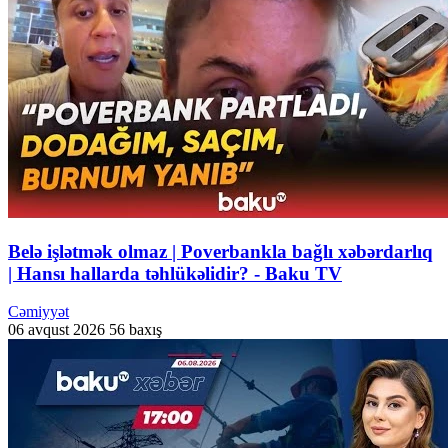
Belə işlətmək olmaz | Poverbankla bağlı xəbərdarlıq
| Hansı hallarda təhlükəlidir? - Baku TV
Cəmiyyət
06 avqust 2026
56 baxış