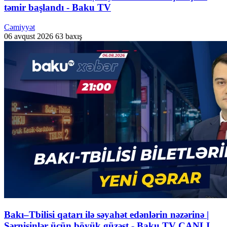
təmir başlandı - Baku TV
Cəmiyyət
06 avqust 2026
63 baxış
Bakı–Tbilisi qatarı ilə səyahət edənlərin nəzərinə |
Sərnişinlər üçün böyük güzəşt - Baku TV CANLI