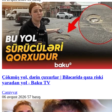
Çökmüş yol, dərin çuxurlar | Biləcəridə qəza riski
yaradan yol - Baku TV
Cəmiyyət
06 avqust 2026
57 baxış