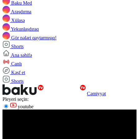
Baku Med
Araşdırma
Xülasə
Yekunlaşdıraq
Gör nələri qaytarmışıq!
Shorts
Ana səhifə
Canlı
Kəşf et
Shorts
Cəmiyyət
Pleyeri seçin:
youtube