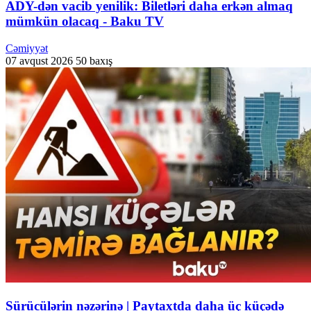
ADY-dən vacib yenilik: Biletləri daha erkən almaq
mümkün olacaq - Baku TV
Cəmiyyət
07 avqust 2026
50 baxış
Sürücülərin nəzərinə | Paytaxtda daha üç küçədə