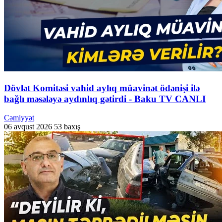
Dövlət Komitəsi vahid aylıq müavinət ödənişi ilə
bağlı məsələyə aydınlıq gətirdi - Baku TV CANLI
Cəmiyyət
06 avqust 2026
53 baxış