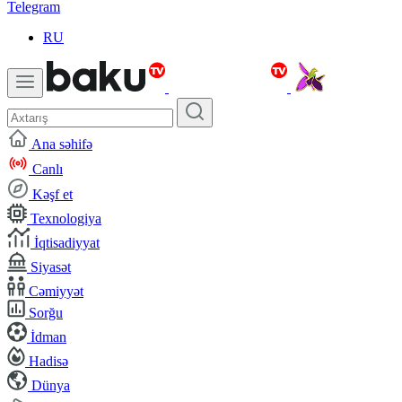
Telegram
RU
Ana səhifə
Canlı
Kəşf et
Texnologiya
İqtisadiyyat
Siyasət
Cəmiyyət
Sorğu
İdman
Hadisə
Dünya