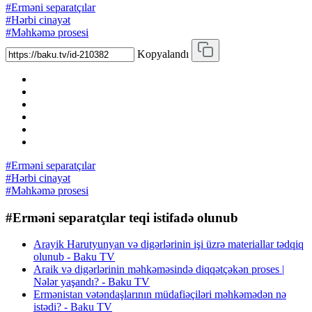
#Erməni separatçılar
#Hərbi cinayət
#Məhkəmə prosesi
Kopyalandı
#Erməni separatçılar
#Hərbi cinayət
#Məhkəmə prosesi
#Erməni separatçılar teqi istifadə olunub
Arayik Harutyunyan və digərlərinin işi üzrə materiallar tədqiq
olunub - Baku TV
Araik və digərlərinin məhkəməsində diqqətçəkən proses |
Nələr yaşandı? - Baku TV
Ermənistan vətəndaşlarının müdafiəçiləri məhkəmədən nə
istədi? - Baku TV