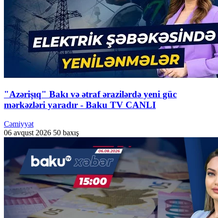
"Azərişıq" Bakı və ətraf ərazilərdə yeni güc
mərkəzləri yaradır - Baku TV CANLI
Cəmiyyət
06 avqust 2026
50 baxış