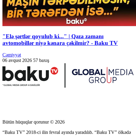
"Elə şərtlər qoyulub ki..." | Qəza zamanı
avtomobillər niyə kənara çəkilmir? - Baku TV
Cəmiyyət
06 avqust 2026
57 baxış
Bütün hüquqlar qorunur © 2026
“Baku TV” 2018-ci ilin fevral ayında yaradılıb. “Baku TV” ölkədə