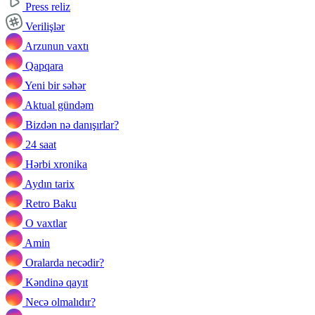
Press reliz
Verilişlər
Arzunun vaxtı
Qapqara
Yeni bir səhər
Aktual gündəm
Bizdən nə danışırlar?
24 saat
Hərbi xronika
Aydın tarix
Retro Baku
O vaxtlar
Amin
Oralarda necədir?
Kəndinə qayıt
Necə olmalıdır?