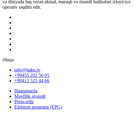
və dünyada baş verən aktual, maraqlı və önəmli hadisələri izləyiciyə
operativ təqdim edir.
Əlaqə
info@baku.tv
+99455 202 50 05
+99412 525 44 66
Haqqımızda
Məxfilik siyasəti
Press-reliz
Elektron proqramı (EPG)