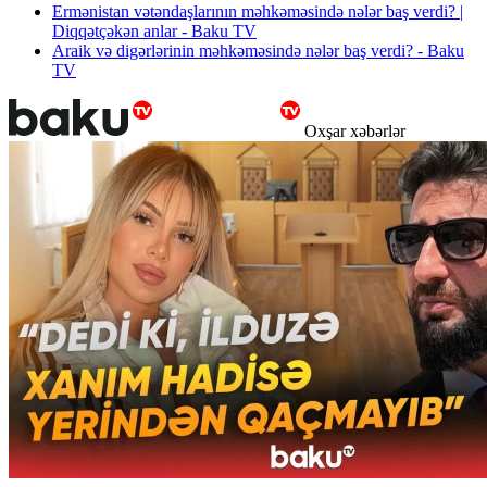
Ermənistan vətəndaşlarının məhkəməsində nələr baş verdi? |
Diqqətçəkən anlar - Baku TV
Araik və digərlərinin məhkəməsində nələr baş verdi? - Baku
TV
Oxşar xəbərlər