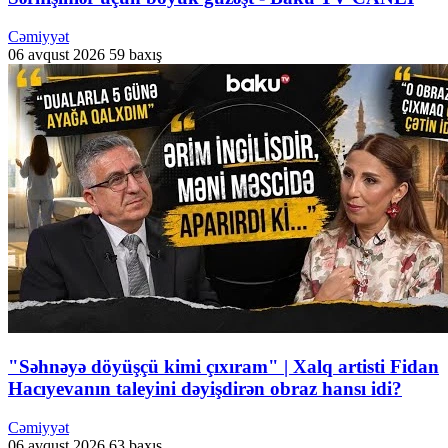
Cəmiyyət
06 avqust 2026
59 baxış
"Səhnəyə döyüşçü kimi çıxıram" | Xalq artisti Fidan
Hacıyevanın taleyini dəyişdirən obraz hansı idi?
Cəmiyyət
06 avqust 2026
63 baxış