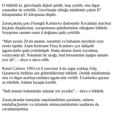
O bildirib ki, girovluqda dişləri qırılıb, başı yarılıb, ona digər
xəsarətlər də yetirilib. Girovluqda olduğu müddətdə çəkisi 87
kiloqramdan 45 kiloqrama düşüb.
Zərərçəkmiş şəxs Firəngül Kərimova ifadəsində Xocalıdan məcburi
köçkün düşdüyünü, soyqırımının şahidlərindən olduğunu bildirib.
Soyqırımı zamanı onun 4 doğması qətlə yetirilib.
“Mart ayının 20-də atamın, nənəmin və babamın meyitləri eyni
yerdə tapıldı. Atam leytenant Firuz Kərimov çox dəhşətli
işgəncələrlə qətlə yetirilmişdi. Hətta alnının dərisi soyulmuş
vəziyyətdə idi. Nənəmin bir ayağı, bud hissəsindən aşağısı tamam
yox idi”, ‒ deyə o əlavə edib.
Rəsul Cəfərov 1993-cü il yanvarın 4-də əsgər yoldaşı Afiq
Qasımovla birlikdə əsir götürüldüyünü bildirib. Əsirlik müddətində
ona və digər azərbaycanlılara işgəncələr verilib. Üzərlərinə qaynar
su tökülüb, bədəni bıçaqla kəsilib.
“İndi mənim bədənimdə salamat yer yoxdur”, ‒ deyə o bildirib.
Zərərçəkənlər həmçinin təqsirləndirilən şəxslərin, onların
müdafiəçilərinin və özlərinin nümayəndələrinin suallarını da
cavablandırıblar.