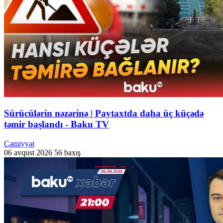
Sürücülərin nəzərinə | Paytaxtda daha üç küçədə
təmir başlandı - Baku TV
Cəmiyyət
06 avqust 2026
56 baxış