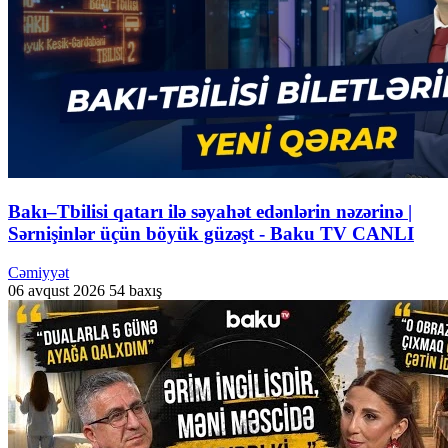
Bakı–Tbilisi qatarı ilə səyahət edənlərin nəzərinə |
Sərnişinlər üçün böyük güzəşt - Baku TV CANLI
Cəmiyyət
06 avqust 2026
54 baxış