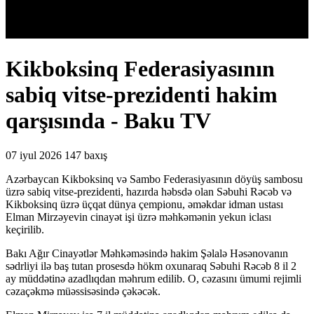
Kikboksinq Federasiyasının
sabiq vitse-prezidenti hakim
qarşısında - Baku TV
07 iyul 2026
147 baxış
Azərbaycan Kikboksinq və Sambo Federasiyasının döyüş sambosu
üzrə sabiq vitse-prezidenti, hazırda həbsdə olan Səbuhi Rəcəb və
Kikboksinq üzrə üçqat dünya çempionu, əməkdar idman ustası
Elman Mirzəyevin cinayət işi üzrə məhkəmənin yekun iclası
keçirilib.
Bakı Ağır Cinayətlər Məhkəməsində hakim Şəlalə Həsənovanın
sədrliyi ilə baş tutan prosesdə hökm oxunaraq Səbuhi Rəcəb 8 il 2
ay müddətinə azadlıqdan məhrum edilib. O, cəzasını ümumi rejimli
cəzaçəkmə müəssisəsində çəkəcək.