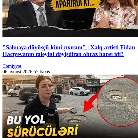
"Səhnəyə döyüşçü kimi çıxıram" | Xalq artisti Fidan
Hacıyevanın taleyini dəyişdirən obraz hansı idi?
Cəmiyyət
06 avqust 2026
57 baxış