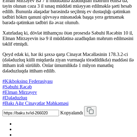
Elman Mirzəyev isə 7 il müddətinə azadlıqdan məhrum edilsə də,
təyin olunan cəza 3 il sınaq müddəti müəyyən edilməklə şərti hesab
edilib. Bununla əlaqədar barəsində seçilmiş ev dustaqlığı qətimkan
tədbiri hökm qanuni qüvvəyə minənədək başqa yerə getməmək
barədə qətimkan tədbiri ilə əvəz olunub.
Xatırladaq ki, dövlət ittihamçısı ötən prosesdə Səbuhi Rəcəbin 10 il,
Elman Mirzəyevin isə 9 il müddətinə azadlıqdan məhrum edilməsini
təklif etmişdi.
Qeyd edək ki, hər iki şəxsə qarşı Cinayət Məcəlləsinin 178.3.2-ci
(dələduzluq külli miqdarda ziyan vurmaqla törədildikdə) maddəsi ilə
ittiham irəli sürülüb. Onlar ümumilikdə 1 milyon manatlıq
dələduzluqda ittiham edilib.
#Kikboksinq Federasiyası
#Səbuhi Rəcəb
#Elman Mirzəyev
#Dələduzluq
#Bakı Ağır Cinayətlər Məhkəməsi
Kopyalandı