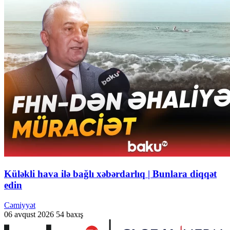
Küləkli hava ilə bağlı xəbərdarlıq | Bunlara diqqət
edin
Cəmiyyət
06 avqust 2026
54 baxış