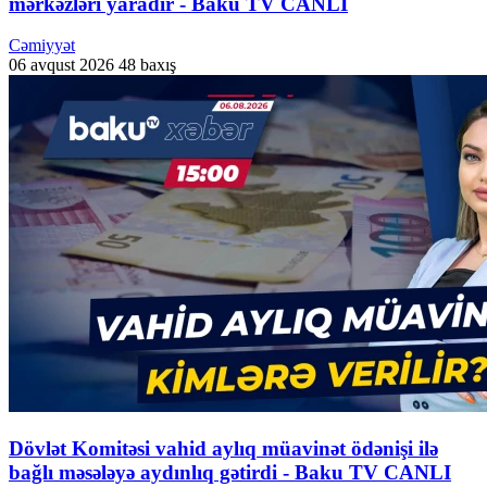
mərkəzləri yaradır - Baku TV CANLI
Cəmiyyət
06 avqust 2026
48 baxış
Dövlət Komitəsi vahid aylıq müavinət ödənişi ilə
bağlı məsələyə aydınlıq gətirdi - Baku TV CANLI