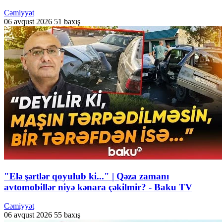
Cəmiyyət
06 avqust 2026
51 baxış
"Elə şərtlər qoyulub ki..." | Qəza zamanı
avtomobillər niyə kənara çəkilmir? - Baku TV
Cəmiyyət
06 avqust 2026
55 baxış