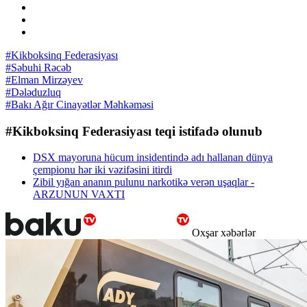
#Kikboksinq Federasiyası
#Səbuhi Rəcəb
#Elman Mirzəyev
#Dələduzluq
#Bakı Ağır Cinayətlər Məhkəməsi
#Kikboksinq Federasiyası teqi istifadə olunub
DSX mayoruna hücum insidentində adı hallanan dünya
çempionu hər iki vəzifəsini itirdi
Zibil yığan ananın pulunu narkotikə verən uşaqlar -
ARZUNUN VAXTI
Oxşar xəbərlər