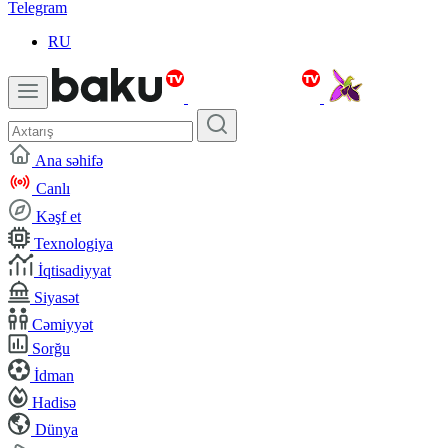
Telegram
RU
Ana səhifə
Canlı
Kəşf et
Texnologiya
İqtisadiyyat
Siyasət
Cəmiyyət
Sorğu
İdman
Hadisə
Dünya