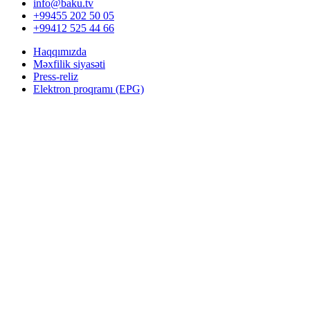
info@baku.tv
+99455 202 50 05
+99412 525 44 66
Haqqımızda
Məxfilik siyasəti
Press-reliz
Elektron proqramı (EPG)