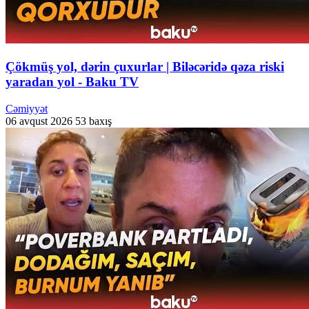
Çökmüş yol, dərin çuxurlar | Biləcəridə qəza riski
yaradan yol - Baku TV
Cəmiyyət
06 avqust 2026
53 baxış