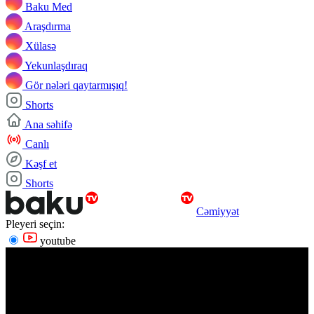
Baku Med
Araşdırma
Xülasə
Yekunlaşdıraq
Gör nələri qaytarmışıq!
Shorts
Ana səhifə
Canlı
Kəşf et
Shorts
Cəmiyyət
Pleyeri seçin:
youtube