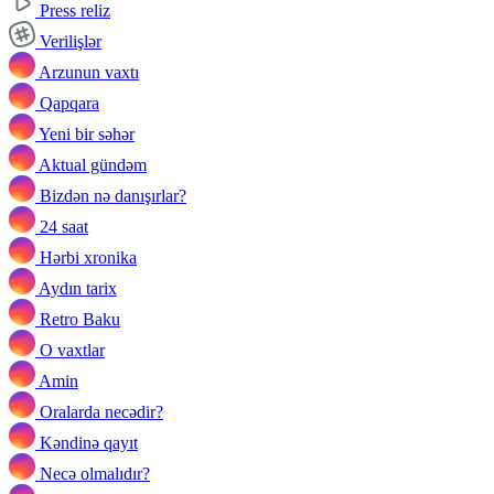
Press reliz
Verilişlər
Arzunun vaxtı
Qapqara
Yeni bir səhər
Aktual gündəm
Bizdən nə danışırlar?
24 saat
Hərbi xronika
Aydın tarix
Retro Baku
O vaxtlar
Amin
Oralarda necədir?
Kəndinə qayıt
Necə olmalıdır?