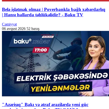
Belə işlətmək olmaz | Poverbankla bağlı xəbərdarlıq
| Hansı hallarda təhlükəlidir? - Baku TV
Cəmiyyət
06 avqust 2026
52 baxış
"Azərişıq" Bakı və ətraf ərazilərdə yeni güc