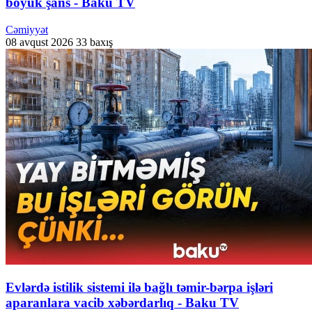
böyük şans - Baku TV
Cəmiyyət
08 avqust 2026
33 baxış
Evlərdə istilik sistemi ilə bağlı təmir-bərpa işləri
aparanlara vacib xəbərdarlıq - Baku TV