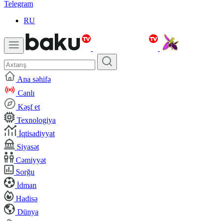
Telegram
RU
Ana səhifə
Canlı
Kəşf et
Texnologiya
İqtisadiyyat
Siyasət
Cəmiyyət
Sorğu
İdman
Hadisə
Dünya