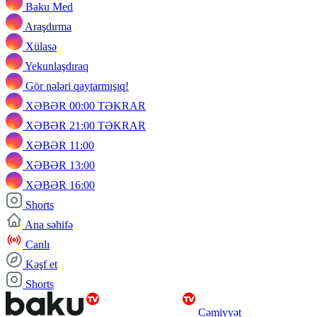
Baku Med
Araşdırma
Xülasə
Yekunlaşdıraq
Gör nələri qaytarmışıq!
XƏBƏR 00:00 TƏKRAR
XƏBƏR 21:00 TƏKRAR
XƏBƏR 11:00
XƏBƏR 13:00
XƏBƏR 16:00
Shorts
Ana səhifə
Canlı
Kəşf et
Shorts
Cəmiyyət