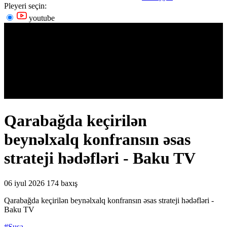
Pleyeri seçin:
youtube
Qarabağda keçirilən
beynəlxalq konfransın əsas
strateji hədəfləri - Baku TV
06 iyul 2026
174 baxış
Qarabağda keçirilən beynəlxalq konfransın əsas strateji hədəfləri -
Baku TV
#Şuşa