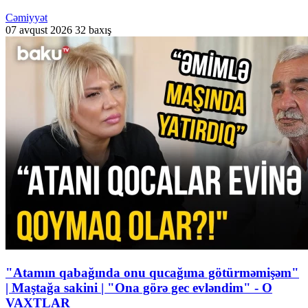
Cəmiyyət
07 avqust 2026
32 baxış
"Atamın qabağında onu qucağıma götürməmişəm"
| Maştağa sakini | "Ona görə gec evləndim" - O
VAXTLAR