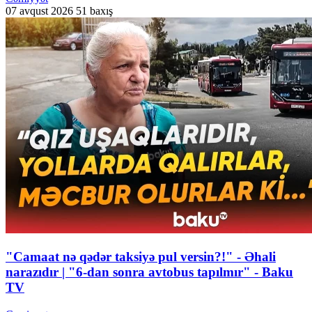
07 avqust 2026
51 baxış
"Camaat nə qədər taksiyə pul versin?!" - Əhali
narazıdır | "6-dan sonra avtobus tapılmır" - Baku
TV