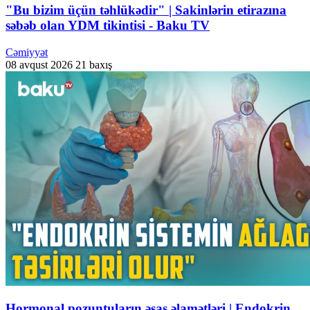
"Bu bizim üçün təhlükədir" | Sakinlərin etirazına
səbəb olan YDM tikintisi - Baku TV
Cəmiyyət
08 avqust 2026
21 baxış
Hormonal pozuntuların əsas əlamətləri | Endokrin