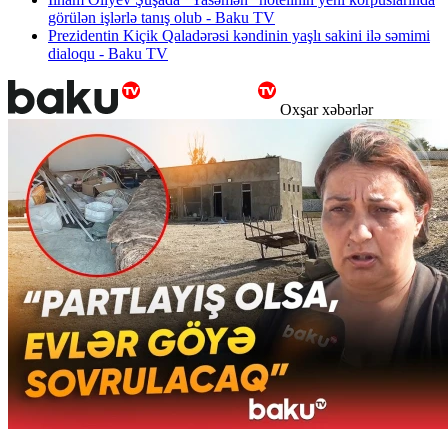
görülən işlərlə tanış olub - Baku TV
Prezidentin Kiçik Qaladərəsi kəndinin yaşlı sakini ilə səmimi
dialoqu - Baku TV
Oxşar xəbərlər