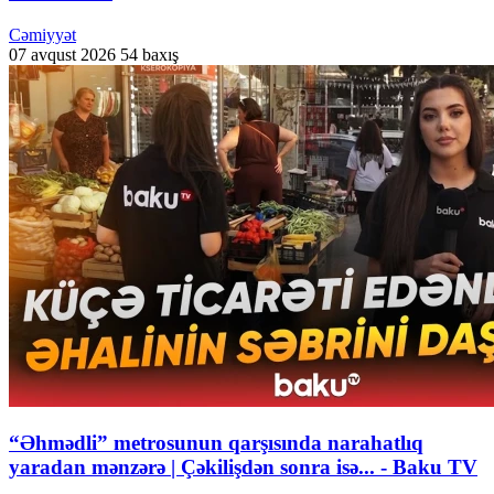
Cəmiyyət
07 avqust 2026
54 baxış
“Əhmədli” metrosunun qarşısında narahatlıq
yaradan mənzərə | Çəkilişdən sonra isə... - Baku TV