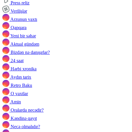
Press reliz
Verilişlər
Arzunun vaxtı
Qapqara
Yeni bir səhər
Aktual gündəm
Bizdən nə danışırlar?
24 saat
Hərbi xronika
Aydın tarix
Retro Baku
O vaxtlar
Amin
Oralarda necədir?
Kəndinə qayıt
Necə olmalıdır?