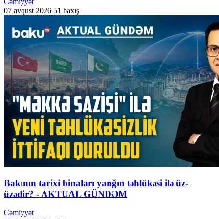
Cəmiyyət
07 avqust 2026
51 baxış
Bakının tarixi binaları yanğın təhlükəsi ilə üz-
üzədir? - AKTUAL GÜNDƏM
Cəmiyyət