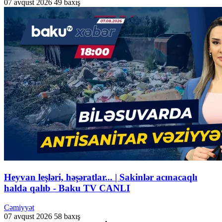
07 avqust 2026
49 baxış
Heyvan leşləri, həşəratlar... | Sakinlər acınacaqlı
halda qalıb - Baku TV CANLI
Cəmiyyət
07 avqust 2026
58 baxış