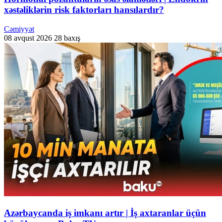
xəstəliklərin risk faktorları hansılardır?
Cəmiyyət
08 avqust 2026
28 baxış
Azərbaycanda iş imkanı artır | İş axtaranlar üçün