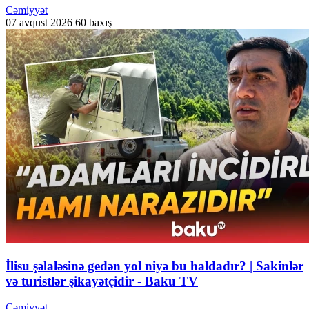
Cəmiyyət
07 avqust 2026
60 baxış
İlisu şəlaləsinə gedən yol niyə bu haldadır? | Sakinlər
və turistlər şikayətçidir - Baku TV
Cəmiyyət