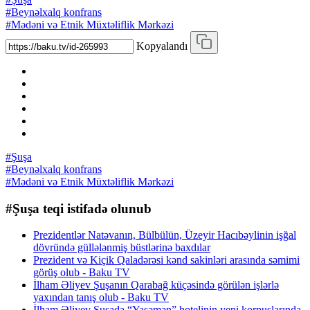
#Beynəlxalq konfrans
#Mədəni və Etnik Müxtəliflik Mərkəzi
Kopyalandı
#Şuşa
#Beynəlxalq konfrans
#Mədəni və Etnik Müxtəliflik Mərkəzi
#Şuşa teqi istifadə olunub
Prezidentlər Natəvanın, Bülbülün, Üzeyir Hacıbəylinin işğal
dövründə güllələnmiş büstlərinə baxdılar
Prezident və Kiçik Qaladərəsi kənd sakinləri arasında səmimi
görüş olub - Baku TV
İlham Əliyev Şuşanın Qarabağ küçəsində görülən işlərlə
yaxından tanış olub - Baku TV
İlham Əliyev Şuşada “Yasəmən” hotelinin yeni korpuslarında