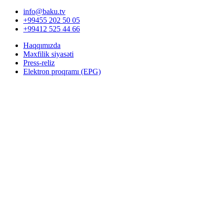
info@baku.tv
+99455 202 50 05
+99412 525 44 66
Haqqımızda
Məxfilik siyasəti
Press-reliz
Elektron proqramı (EPG)