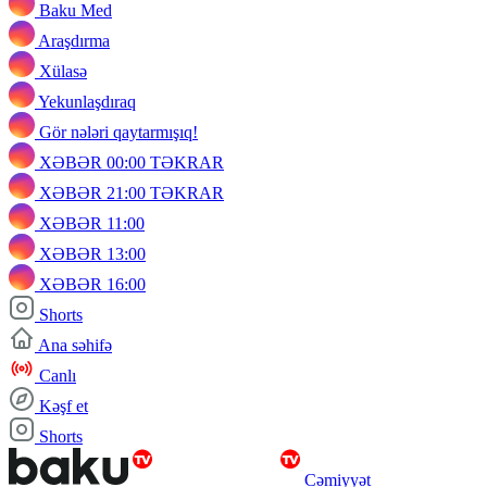
Baku Med
Araşdırma
Xülasə
Yekunlaşdıraq
Gör nələri qaytarmışıq!
XƏBƏR 00:00 TƏKRAR
XƏBƏR 21:00 TƏKRAR
XƏBƏR 11:00
XƏBƏR 13:00
XƏBƏR 16:00
Shorts
Ana səhifə
Canlı
Kəşf et
Shorts
Cəmiyyət