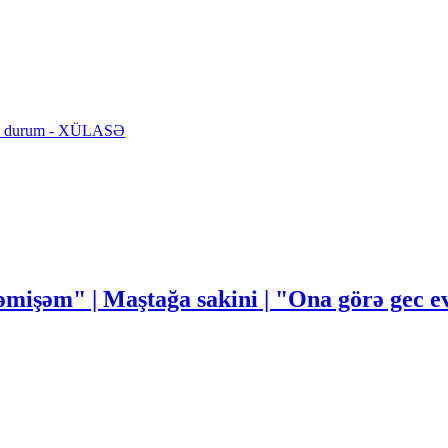
lmaz durum - XÜLASƏ
mişəm" | Maştağa sakini | "Ona görə gec