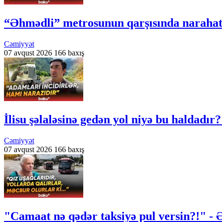
“Əhmədli” metrosunun qarşısında narahatlı
Cəmiyyət
07 avqust 2026
166 baxış
İlisu şəlaləsinə gedən yol niyə bu haldadır?
Cəmiyyət
07 avqust 2026
166 baxış
"Camaat nə qədər taksiyə pul versin?!" - 