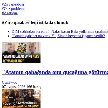
#Zirə qəsəbəsi
#Qaz problemi
#Azəriqaz
#Zirə qəsəbəsi teqi istifadə olunub
DİM sədrindən acı etiraf | Nəfəs kəsən Bakı yollarında çıxı
"Burada qəbahət nə var ki?" | Zirədə heyvana işgəncə verilir?
"Atamın qabağında onu qucağıma götürmə
Cəmiyyət
07 avqust 2026
166 baxış