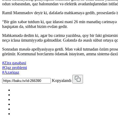
odun sobasından, qaz balonundan və elektrik avadanlıqlarından istifa
Ramil Məmmədov deyir ki, dəfələrlə məhkəməyə gedib, proseslərdə iş
“Bir gün xəbər tutdum ki, qaz idarəsi məni 26 min manatlıq cəriməy
həqiqətən də, söhbət bizim evdən gedir.
Məhkəmədə dedim ki, əgər bu cərimə yazılıbsa, qoy bir fakt göstərsinl
neçə iclasa ümumiyyətlə gəlmədilər. Gələndə də əsaslı sübut ortaya q
Sonradan məsələ apellyasiyaya getdi. Mən vəkil tutmadan özüm prose
görünür. Kommunal borclarımı ödəmək istəyirəm, amma sistemə daxil 
#Zirə qəsəbəsi
#Qaz problemi
#Azəriqaz
Kopyalandı