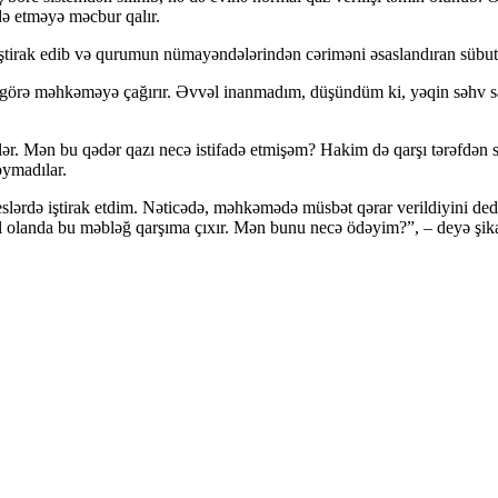
də etməyə məcbur qalır.
tirak edib və qurumun nümayəndələrindən cəriməni əsaslandıran sübut 
ə görə məhkəməyə çağırır. Əvvəl inanmadım, düşündüm ki, yəqin səhv s
ər. Mən bu qədər qazı necə istifadə etmişəm? Hakim də qarşı tərəfdən s
oymadılar.
slərdə iştirak etdim. Nəticədə, məhkəmədə müsbət qərar verildiyini d
olanda bu məbləğ qarşıma çıxır. Mən bunu necə ödəyim?”, – deyə şikay