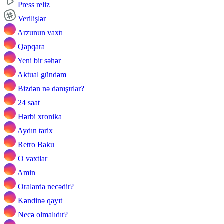
Press reliz
Verilişlər
Arzunun vaxtı
Qapqara
Yeni bir səhər
Aktual gündəm
Bizdən nə danışırlar?
24 saat
Hərbi xronika
Aydın tarix
Retro Baku
O vaxtlar
Amin
Oralarda necədir?
Kəndinə qayıt
Necə olmalıdır?