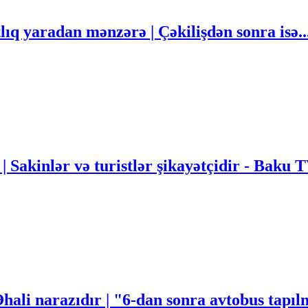
q yaradan mənzərə | Çəkilişdən sonra isə..
 | Sakinlər və turistlər şikayətçidir - Baku 
Əhali narazıdır | "6-dan sonra avtobus tapı