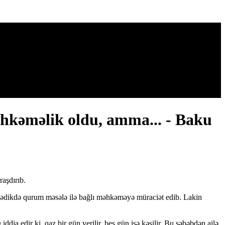
əhkəməlik oldu, amma... - Baku
aşdırıb.
əmədikdə qurum məsələ ilə bağlı məhkəməyə müraciət edib. Lakin
dia edir ki, qaz bir gün verilir, beş gün isə kəsilir. Bu səbəbdən ailə