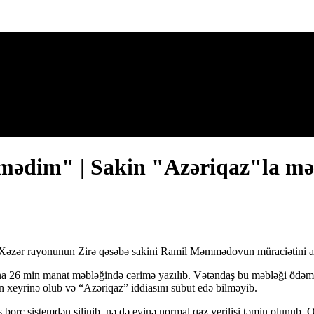
ilmədim" | Sakin "Azəriqaz"la m
u Xəzər rayonunun Zirə qəsəbə sakini Ramil Məmmədovun müraciətini ar
ən ona 26 min manat məbləğində cərimə yazılıb. Vətəndaş bu məbləği öd
xeyrinə olub və “Azəriqaz” iddiasını sübut edə bilməyib.
rc sistemdən silinib, nə də evinə normal qaz verilişi təmin olunub. O id