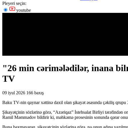
Pleyeri seçin:
youtube
"26 min cərimələdilər, inana b
TV
09 iyul 2026
166 baxış
Baku TV-nin qaynar xəttinə daxil olan şikayət əsasında çəkiliş qrup
Şikayətçinin sözlərinə görə, “Azəriqaz” İstehsalat Birliyi tərəfind
Ramil Məmmədov bildirir ki, məhkəmə prosesinin sonunda qərar onun 
Buna baxmayaraq, şikayətçinin sözlərinə görə, nə onun adına yazılmış bo