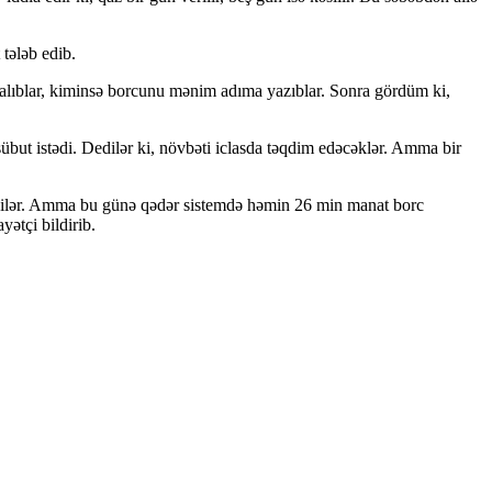
tələb edib.
alıblar, kiminsə borcunu mənim adıma yazıblar. Sonra gördüm ki,
übut istədi. Dedilər ki, növbəti iclasda təqdim edəcəklər. Amma bir
edilər. Amma bu günə qədər sistemdə həmin 26 min manat borc
ətçi bildirib.