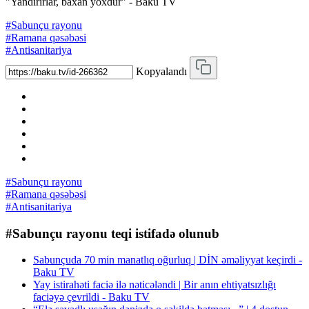
"Yandırırlar, baxan yoxdur" - Baku TV
#Sabunçu rayonu
#Ramana qəsəbəsi
#Antisanitariya
Kopyalandı
#Sabunçu rayonu
#Ramana qəsəbəsi
#Antisanitariya
#Sabunçu rayonu teqi istifadə olunub
Sabunçuda 70 min manatlıq oğurluq | DİN əməliyyat keçirdi -
Baku TV
Yay istirahəti faciə ilə nəticələndi | Bir anın ehtiyatsızlığı
faciəyə çevrildi - Baku TV