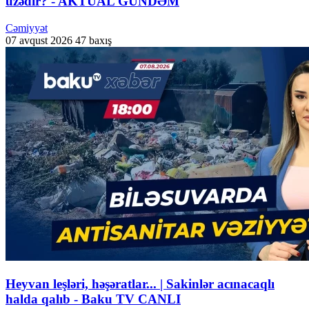
üzədir? - AKTUAL GÜNDƏM
Cəmiyyət
07 avqust 2026
47 baxış
Heyvan leşləri, həşəratlar... | Sakinlər acınacaqlı
halda qalıb - Baku TV CANLI