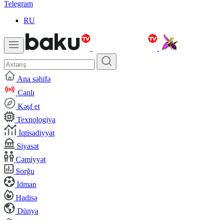
Telegram
RU
Ana səhifə
Canlı
Kəşf et
Texnologiya
İqtisadiyyat
Siyasət
Cəmiyyət
Sorğu
İdman
Hadisə
Dünya