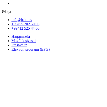
Əlaqə
info@baku.tv
+99455 202 50 05
+99412 525 44 66
Haqqımızda
Məxfilik siyasəti
Press-reliz
Elektron proqramı (EPG)