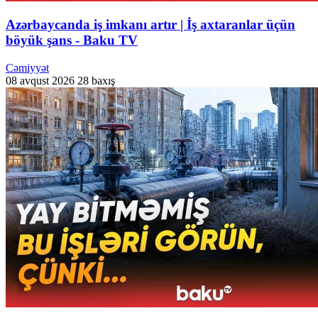
Azərbaycanda iş imkanı artır | İş axtaranlar üçün
böyük şans - Baku TV
Cəmiyyət
08 avqust 2026
28 baxış