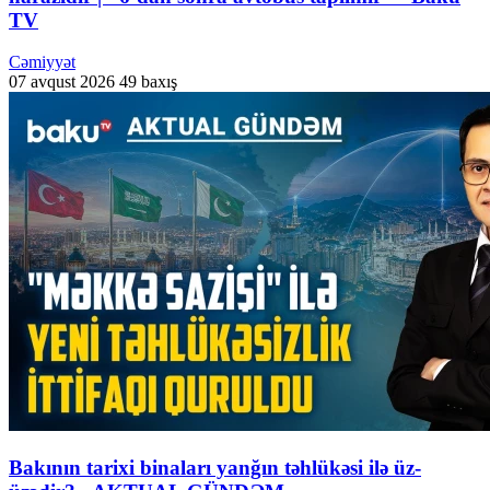
TV
Cəmiyyət
07 avqust 2026
49 baxış
Bakının tarixi binaları yanğın təhlükəsi ilə üz-