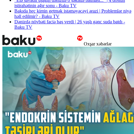
“Elə savadlı uşağın dənizdə o şəkildə batması...” | 4 dostun
istirahətinin ağır sonu - Baku TV
Bakıda heç kimin getmək istəməyəcəyi ərazi | Problemlər niyə
həll edilmir? - Baku TV
Dənizdə növbəti faciə baş verdi | 26 yaşlı gənc suda batdı -
Baku TV
Oxşar xəbərlər