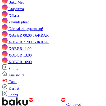
Baku Med
Araşdırma
Xülasə
Yekunlaşdıraq
Gör nələri qaytarmışıq!
XƏBƏR 00:00 TƏKRAR
XƏBƏR 21:00 TƏKRAR
XƏBƏR 11:00
XƏBƏR 13:00
XƏBƏR 16:00
Shorts
Ana səhifə
Canlı
Kəşf et
Shorts
Cəmiyyət