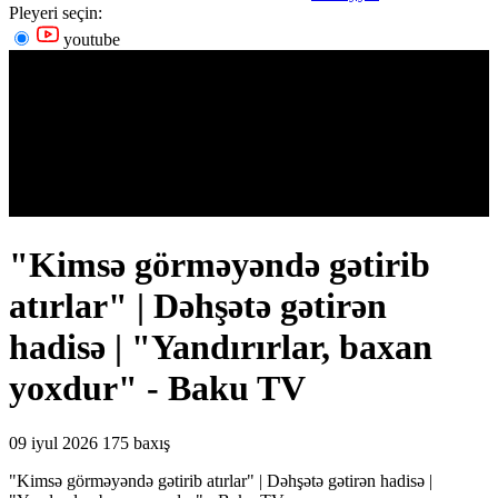
Pleyeri seçin:
youtube
"Kimsə görməyəndə gətirib
atırlar" | Dəhşətə gətirən
hadisə | "Yandırırlar, baxan
yoxdur" - Baku TV
09 iyul 2026
175 baxış
"Kimsə görməyəndə gətirib atırlar" | Dəhşətə gətirən hadisə |