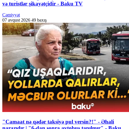
və turistlər şikayətçidir - Baku TV
Cəmiyyət
07 avqust 2026
49 baxış
"Camaat nə qədər taksiyə pul versin?!" - Əhali
narazıdır | "6-dan sonra avtobus tapılmır" - Baku