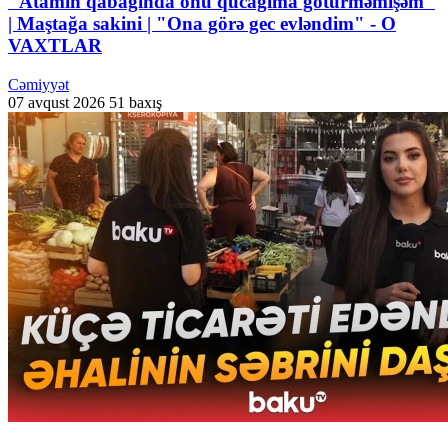
"Atamın qabağında onu qucağıma götürməmişəm"
| Maştağa sakini | "Ona görə gec evləndim" - O
VAXTLAR
Cəmiyyət
07 avqust 2026
51 baxış