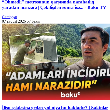
“Əhmədli” metrosunun qarşısında narahatlıq
yaradan mənzərə | Çəkilişdən sonra isə... - Baku TV
Cəmiyyət
07 avqust 2026
57 baxış
İlisu şəlaləsinə gedən yol niyə bu haldadır? | Sakinlər