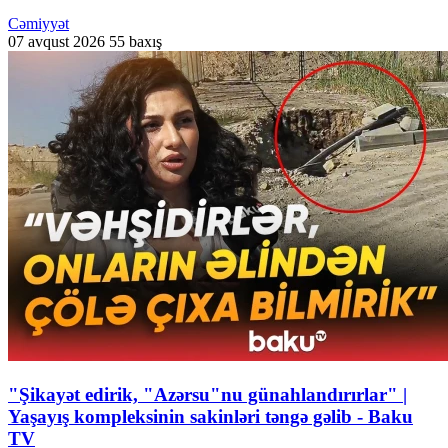
Cəmiyyət
07 avqust 2026
55 baxış
"Şikayət edirik, "Azərsu"nu günahlandırırlar" |
Yaşayış kompleksinin sakinləri təngə gəlib - Baku
TV