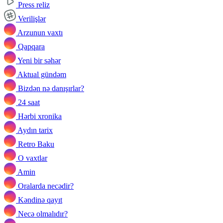
Press reliz
Verilişlər
Arzunun vaxtı
Qapqara
Yeni bir səhər
Aktual gündəm
Bizdən nə danışırlar?
24 saat
Hərbi xronika
Aydın tarix
Retro Baku
O vaxtlar
Amin
Oralarda necədir?
Kəndinə qayıt
Necə olmalıdır?