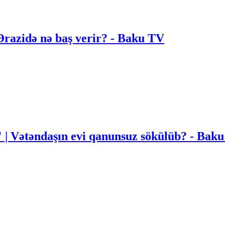
Ərazidə nə baş verir? - Baku TV
" | Vətəndaşın evi qanunsuz sökülüb? - Bak