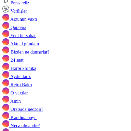
Press reliz
Verilişlər
Arzunun vaxtı
Qapqara
Yeni bir səhər
Aktual gündəm
Bizdən nə danışırlar?
24 saat
Hərbi xronika
Aydın tarix
Retro Baku
O vaxtlar
Amin
Oralarda necədir?
Kəndinə qayıt
Necə olmalıdır?