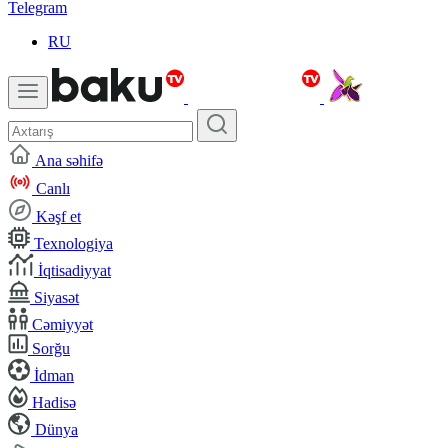
Telegram
RU
Ana səhifə
Canlı
Kəşf et
Texnologiya
İqtisadiyyat
Siyasət
Cəmiyyət
Sorğu
İdman
Hadisə
Dünya