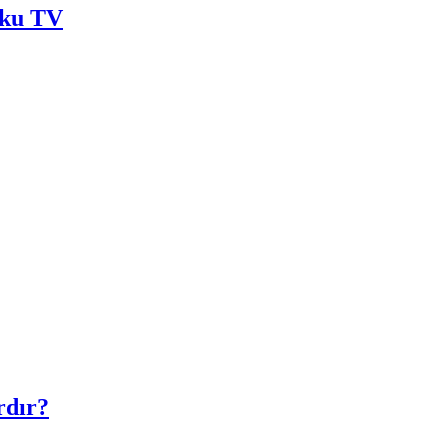
aku TV
rdır?