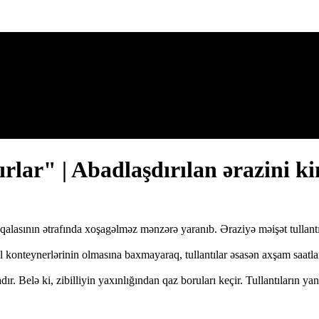
tırlar" | Abadlaşdırılan ərazini 
sının ətrafında xoşagəlməz mənzərə yaranıb. Əraziyə məişət tullantıları
konteynerlərinin olmasına baxmayaraq, tullantılar əsasən axşam saatların
radır. Belə ki, zibilliyin yaxınlığından qaz boruları keçir. Tullantıların 