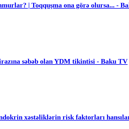
nmurlar? | Toqquşma ona görə olursa... - B
tirazına səbəb olan YDM tikintisi - Baku TV
dokrin xəstəliklərin risk faktorları hansıla