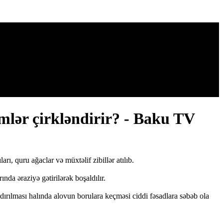
kimlər çirkləndirir? - Baku TV
, quru ağaclar və müxtəlif zibillər atılıb.
da əraziyə gətirilərək boşaldılır.
yandırılması halında alovun borulara keçməsi ciddi fəsadlara səbəb ola