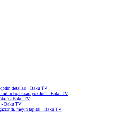
qətlin detalları - Baku TV
"Yandırırlar, baxan yoxdur" - Baku TV
n tökdü - Baku TV
i? - Baku TV
 gizləndi, meyiti tapıldı - Baku TV