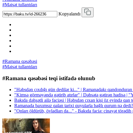
#Məişət tullantıları
Kopyalandı
#Ramana qəsəbəsi
#Məişət tullantıları
#Ramana qəsəbəsi teqi istifadə olunub
"Həbsdən çıxdığı gün dedilər ki..." | Ramanadakı qandonduran 
"Kimsə görməyəndə gətirib atırlar" | Dəhşətə gətirən hadisə | 
Bakıda dəhşətli ailə faciəsi | Həbsdən çıxan kişi öz evində qa
Ramanada baxımsız qalan tarixi quyularla bağlı qurum nə ded
"Onları öldürüb, övladları da..." - Bakıda faciə: cinayət törədib