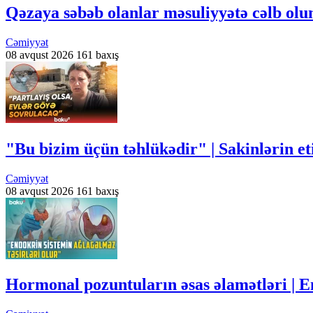
Qəzaya səbəb olanlar məsuliyyətə cəlb olu
Cəmiyyət
08 avqust 2026
161 baxış
"Bu bizim üçün təhlükədir" | Sakinlərin e
Cəmiyyət
08 avqust 2026
161 baxış
Hormonal pozuntuların əsas əlamətləri | En