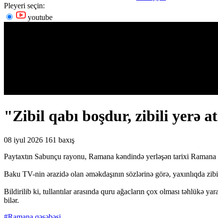
Pleyeri seçin:
youtube
"Zibil qabı boşdur, zibili yerə a
08 iyul 2026
161 baxış
Paytaxtın Sabunçu rayonu, Ramana kəndində yerləşən tarixi Ramana qala
Baku TV-nin ərazidə olan əməkdaşının sözlərinə görə, yaxınlıqda zibil 
Bildirilib ki, tullantılar arasında quru ağacların çox olması təhlükə ya
bilər.
#Ramana qəsəbəsi