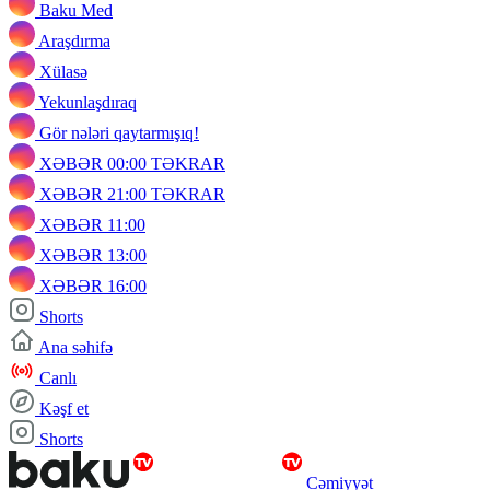
Baku Med
Araşdırma
Xülasə
Yekunlaşdıraq
Gör nələri qaytarmışıq!
XƏBƏR 00:00 TƏKRAR
XƏBƏR 21:00 TƏKRAR
XƏBƏR 11:00
XƏBƏR 13:00
XƏBƏR 16:00
Shorts
Ana səhifə
Canlı
Kəşf et
Shorts
Cəmiyyət