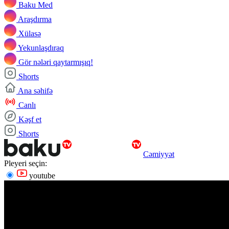
Baku Med
Araşdırma
Xülasə
Yekunlaşdıraq
Gör nələri qaytarmışıq!
Shorts
Ana səhifə
Canlı
Kəşf et
Shorts
Cəmiyyət
Pleyeri seçin:
youtube