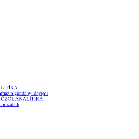
NALİTİKA
fqazın gündəliyi dəyişdi
dı? - ÖZƏL ANALİTİKA
m imzaladı