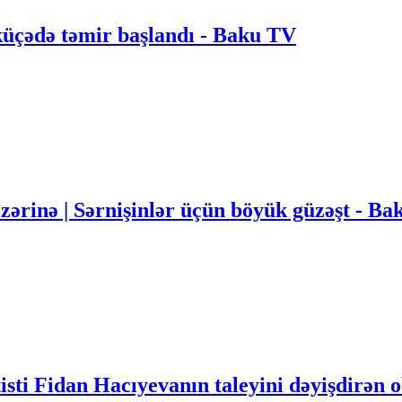
küçədə təmir başlandı - Baku TV
nəzərinə | Sərnişinlər üçün böyük güzəşt -
sti Fidan Hacıyevanın taleyini dəyişdirən o