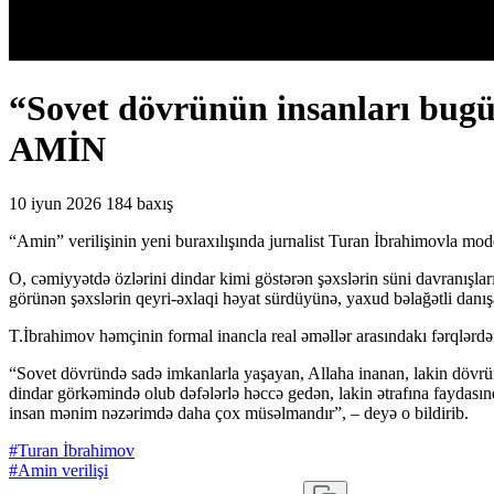
“Sovet dövrünün insanları bug
AMİN
10 iyun 2026
184 baxış
“Amin” verilişinin yeni buraxılışında jurnalist Turan İbrahimovla m
O, cəmiyyətdə özlərini dindar kimi göstərən şəxslərin süni davranışları
görünən şəxslərin qeyri-əxlaqi həyat sürdüyünə, yaxud bəlağətli danışan
T.İbrahimov həmçinin formal inancla real əməllər arasındakı fərqlərdə
“Sovet dövründə sadə imkanlarla yaşayan, Allaha inanan, lakin dövrün
dindar görkəmində olub dəfələrlə həccə gedən, lakin ətrafına faydası
insan mənim nəzərimdə daha çox müsəlmandır”, – deyə o bildirib.
#Turan İbrahimov
#Amin verilişi