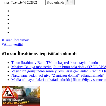
Kopyalandı
#Turan İbrahimov
#Amin verilişi
#Turan İbrahimov teqi istifadə olunub
Turan İbrahimov Baku TV-nin baş redaktoru təyin olundu
Moskva Bakıya möhtacdır | Putin bunu belə dedi - ÖZƏL A
Vaşinqton görüşündən sonra yuxusu ərşə çəkilənlər | Cənubi Qa
Naxçıvana gedən yol niyə "Zəngəzur dəhlizi" adlandırılma
Media nümayəndələri mükafatlandırıldı | İlham Əliyev sərənca