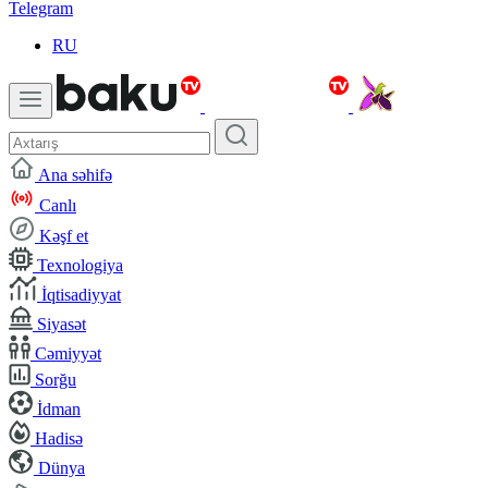
Telegram
RU
Ana səhifə
Canlı
Kəşf et
Texnologiya
İqtisadiyyat
Siyasət
Cəmiyyət
Sorğu
İdman
Hadisə
Dünya