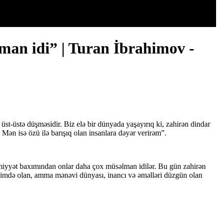
an idi” | Turan İbrahimov -
 üst-üstə düşməsidir. Biz elə bir dünyada yaşayırıq ki, zahirən dindar
 Mən isə özü ilə barışıq olan insanlara dəyər verirəm”.
imiyyət baxımından onlar daha çox müsəlman idilər. Bu gün zahirən
eyimdə olan, amma mənəvi dünyası, inancı və əməlləri düzgün olan