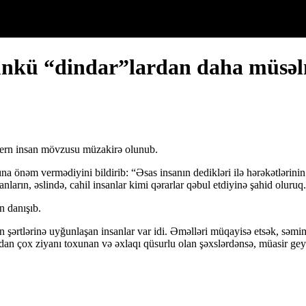
ünkü “dindar”lardan daha müsəlm
odern insan mövzusu müzakirə olunub.
na önəm vermədiyini bildirib: “Əsas insanın dedikləri ilə hərəkətlərinin
ların, əslində, cahil insanlar kimi qərarlar qəbul etdiyinə şahid oluruq.
n danışıb.
 şərtlərinə uyğunlaşan insanlar var idi. Əməlləri müqayisə etsək, səm
ndan çox ziyanı toxunan və əxlaqı qüsurlu olan şəxslərdənsə, müasir g