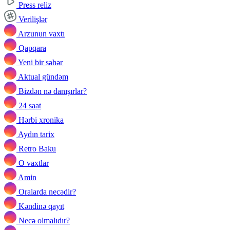
Press reliz
Verilişlər
Arzunun vaxtı
Qapqara
Yeni bir səhər
Aktual gündəm
Bizdən nə danışırlar?
24 saat
Hərbi xronika
Aydın tarix
Retro Baku
O vaxtlar
Amin
Oralarda necədir?
Kəndinə qayıt
Necə olmalıdır?