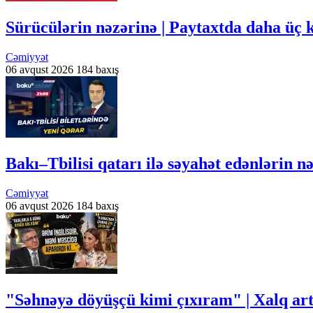
Sürücülərin nəzərinə | Paytaxtda daha üç 
Cəmiyyət
06 avqust 2026
184 baxış
Bakı–Tbilisi qatarı ilə səyahət edənlərin 
Cəmiyyət
06 avqust 2026
184 baxış
"Səhnəyə döyüşçü kimi çıxıram" | Xalq arti