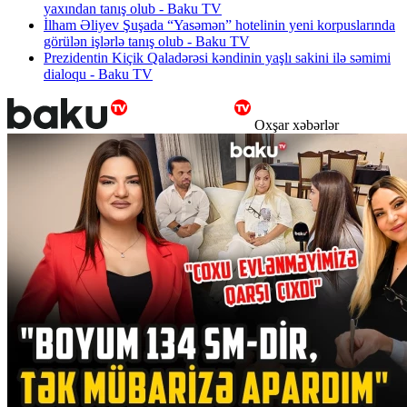
yaxından tanış olub - Baku TV
İlham Əliyev Şuşada “Yasəmən” hotelinin yeni korpuslarında
görülən işlərlə tanış olub - Baku TV
Prezidentin Kiçik Qaladərəsi kəndinin yaşlı sakini ilə səmimi
dialoqu - Baku TV
Oxşar xəbərlər