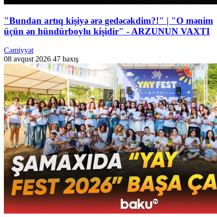
"Bundan artıq kişiyə ərə gedəcəkdim?!" | "O mənim
üçün ən hündürboylu kişidir" - ARZUNUN VAXTI
Cəmiyyət
08 avqust 2026
47 baxış