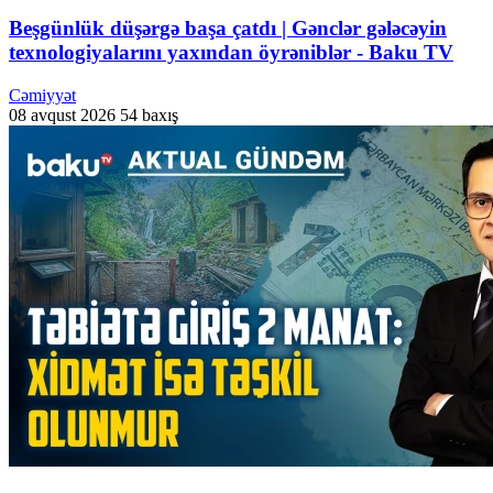
Beşgünlük düşərgə başa çatdı | Gənclər gələcəyin
texnologiyalarını yaxından öyrəniblər - Baku TV
Cəmiyyət
08 avqust 2026
54 baxış