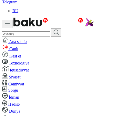
Telegram
RU
Ana səhifə
Canlı
Kəşf et
Texnologiya
İqtisadiyyat
Siyasət
Cəmiyyət
Sorğu
İdman
Hadisə
Dünya