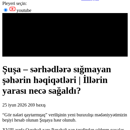
Pleyeri seçin:
youtube
Şuşa – sərhədlərə sığmayan
şəhərin həqiqətləri | İllərin
yarası necə sağaldı?
25 iyun 2026
269 baxış
“Gör nələri qaytarmışıq” verilişinin yeni buraxılışı mədəniyyətimizin
beşiyi hesab olunan Şuşaya həsr olunub.
XVIII əsrdə Qarabağ xanı Pənahəli xan tərəfindən sıldırım qayalar