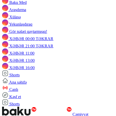
Baku Med
Araşdırma
Xülasə
Yekunlaşdıraq
Gör nələri qaytarmışıq!
XƏBƏR 00:00 TƏKRAR
XƏBƏR 21:00 TƏKRAR
XƏBƏR 11:00
XƏBƏR 13:00
XƏBƏR 16:00
Shorts
Ana səhifə
Canlı
Kəşf et
Shorts
Cəmiyyət