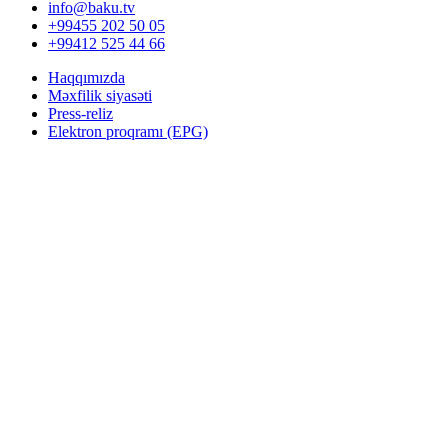
info@baku.tv
+99455 202 50 05
+99412 525 44 66
Haqqımızda
Məxfilik siyasəti
Press-reliz
Elektron proqramı (EPG)