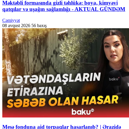
Məktəbli formasında gizli təhlükə: boya, kimyəvi
qatqılar və uşağın sağlamlığı - AKTUAL GÜNDƏM
Cəmiyyət
08 avqust 2026
56 baxış
Meşə fonduna aid torpaqlar hasarlanıb? | Ərazidə