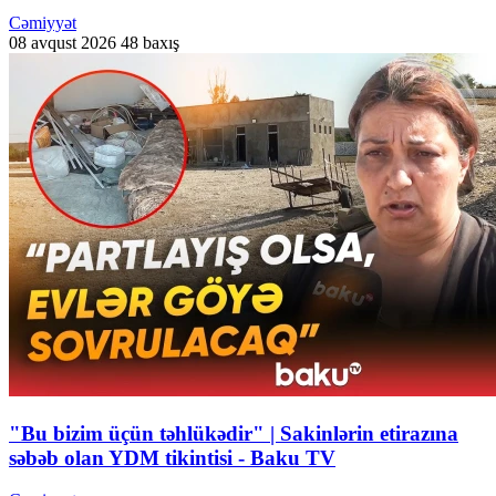
Cəmiyyət
08 avqust 2026
48 baxış
"Bu bizim üçün təhlükədir" | Sakinlərin etirazına
səbəb olan YDM tikintisi - Baku TV