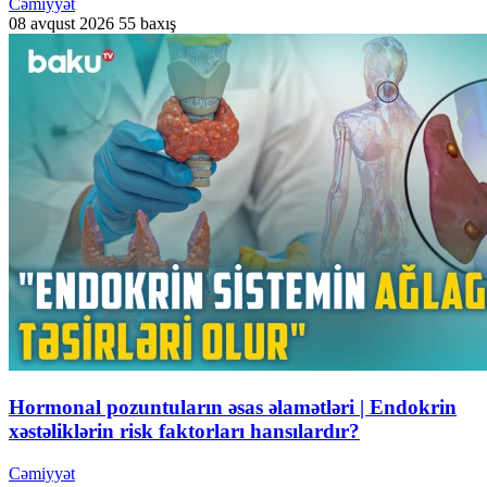
Cəmiyyət
08 avqust 2026
55 baxış
Hormonal pozuntuların əsas əlamətləri | Endokrin
xəstəliklərin risk faktorları hansılardır?
Cəmiyyət