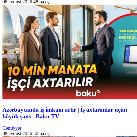
08 avqust 2026
48 baxış
Azərbaycanda iş imkanı artır | İş axtaranlar üçün
böyük şans - Baku TV
Cəmiyyət
08 avqust 2026
50 baxış