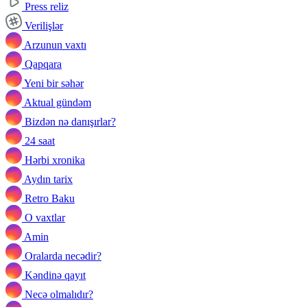
Press reliz
Verilişlər
Arzunun vaxtı
Qapqara
Yeni bir səhər
Aktual gündəm
Bizdən nə danışırlar?
24 saat
Hərbi xronika
Aydın tarix
Retro Baku
O vaxtlar
Amin
Oralarda necədir?
Kəndinə qayıt
Necə olmalıdır?