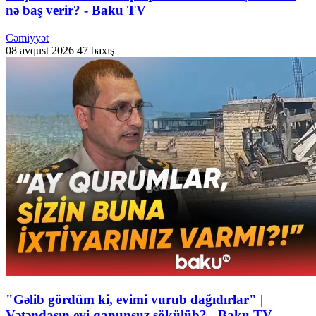
nə baş verir? - Baku TV
Cəmiyyət
08 avqust 2026
47 baxış
"Gəlib gördüm ki, evimi vurub dağıdırlar" |
Vətəndaşın evi qanunsuz sökülüb? - Baku TV