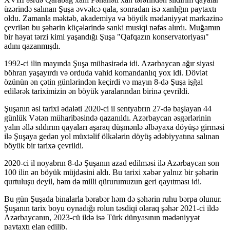
üzərində salınan Şuşa əvvəlcə qala, sonradan isə xanlığın paytaxtı
oldu. Zamanla məktəb, akademiya və böyük mədəniyyət mərkəzinə
çevrilən bu şəhərin küçələrində sanki musiqi nəfəs alırdı. Muğamın
bir həyat tərzi kimi yaşandığı Şuşa "Qafqazın konservatoriyası"
adını qazanmışdı.
1992-ci ilin mayında Şuşa mühasirədə idi. Azərbaycan ağır siyasi
böhran yaşayırdı və orduda vahid komandanlıq yox idi. Dövlət
özünün ən çətin günlərindən keçirdi və mayın 8-də Şuşa işğal
edilərək tariximizin ən böyük yaralarından birinə çevrildi.
Şuşanın əsl tarixi ədaləti 2020-ci il sentyabrın 27-də başlayan 44
günlük Vətən müharibəsində qazanıldı. Azərbaycan əsgərlərinin
yalın əllə sıldırım qayaları aşaraq düşmənlə əlbəyaxa döyüşə girməsi
ilə Şuşaya gedən yol müxtəlif ölkələrin döyüş ədəbiyyatına salınan
böyük bir tarixə çevrildi.
2020-ci il noyabrın 8-də Şuşanın azad edilməsi ilə Azərbaycan son
100 ilin ən böyük müjdəsini aldı. Bu tarixi xəbər yalnız bir şəhərin
qurtuluşu deyil, həm də milli qürurumuzun geri qayıtması idi.
Bu gün Şuşada binalarla bərabər həm də şəhərin ruhu bərpa olunur.
Şuşanın tarix boyu oynadığı rolun təsdiqi olaraq şəhər 2021-ci ildə
Azərbaycanın, 2023-cü ildə isə Türk dünyasının mədəniyyət
paytaxtı elan edilib.