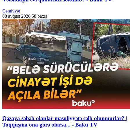
Cəmiyyət
08 avqust 2026
58 baxış
Qəzaya səbəb olanlar məsuliyyətə cəlb olunmurlar? |
Toqquşma ona görə olursa... - Baku TV