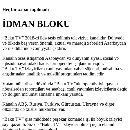
Heç bir xəbər tapılmadı
İDMAN BLOKU
“Baku TV” 2018-ci ildə təsis edilmiş televiziya kanalıdır. Dünyada
və ölkədə baş verən önəmli, aktual və maraqlı xəbərləri Azərbaycan
və rus dillərində cəmiyyətə çatdırır.
Kanalın əsas istiqaməti Azəbaycan və dünyanın siyasi, sosial və
iqtisadi həyatındakı hadisələri operativ işıqlandırmaqdır.
“Baku TV” izləyicilərə canlı yayımlar, xəbər süjetləri, müsahibə və
araşdırmalar, analitik və müəllif proqramları təqdim edir.
Vətən müharibəsi dövründə “Baku TV”nin operativliyi, qaynar
nöqtələrdən reportajları və saatbaşı canlı yayımları izləyicilərin dəqiq
və dolğun məlumat almasına imkanı yaratdı.
Kanalın ABŞ, Rusiya, Türkiyə, Gürcüstan, Ukrayna və digər
ölkələrdə də xüsusi müxbirləri var.
“Baku TV” qısa müddətdə peşəkar komanda işi ilə böyük izləyici
sayı qazanıb. Siz də “Baku TV” izləyicisi olmaq üçün elə indi
Youtube kanalına abunə olun!