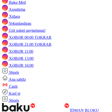
Baku Med
Araşdırma
Xülasə
Yekunlaşdıraq
Gör nələri qaytarmışıq!
XƏBƏR 00:00 TƏKRAR
XƏBƏR 21:00 TƏKRAR
XƏBƏR 11:00
XƏBƏR 13:00
XƏBƏR 16:00
Shorts
Ana səhifə
Canlı
Kəşf et
Shorts
İDMAN BLOKU