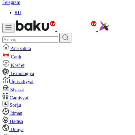
Telegram
RU
Ana səhifə
Canlı
Kəşf et
Texnologiya
İqtisadiyyat
Siyasət
Cəmiyyət
Sorğu
İdman
Hadisə
Dünya