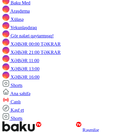
Baku Med
Araşdırma
Xülasə
Yekunlaşdıraq
Gör nələri qaytarmışıq!
XƏBƏR 00:00 TƏKRAR
XƏBƏR 21:00 TƏKRAR
XƏBƏR 11:00
XƏBƏR 13:00
XƏBƏR 16:00
Shorts
Ana səhifə
Canlı
Kəşf et
Shorts
Rəsmilər