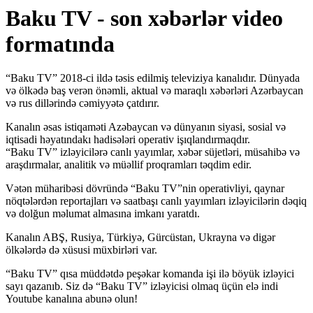
Baku TV - son xəbərlər video
formatında
“Baku TV” 2018-ci ildə təsis edilmiş televiziya kanalıdır. Dünyada
və ölkədə baş verən önəmli, aktual və maraqlı xəbərləri Azərbaycan
və rus dillərində cəmiyyətə çatdırır.
Kanalın əsas istiqaməti Azəbaycan və dünyanın siyasi, sosial və
iqtisadi həyatındakı hadisələri operativ işıqlandırmaqdır.
“Baku TV” izləyicilərə canlı yayımlar, xəbər süjetləri, müsahibə və
araşdırmalar, analitik və müəllif proqramları təqdim edir.
Vətən müharibəsi dövründə “Baku TV”nin operativliyi, qaynar
nöqtələrdən reportajları və saatbaşı canlı yayımları izləyicilərin dəqiq
və dolğun məlumat almasına imkanı yaratdı.
Kanalın ABŞ, Rusiya, Türkiyə, Gürcüstan, Ukrayna və digər
ölkələrdə də xüsusi müxbirləri var.
“Baku TV” qısa müddətdə peşəkar komanda işi ilə böyük izləyici
sayı qazanıb. Siz də “Baku TV” izləyicisi olmaq üçün elə indi
Youtube kanalına abunə olun!