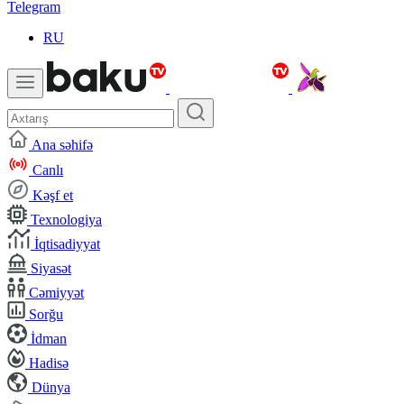
Telegram
RU
Ana səhifə
Canlı
Kəşf et
Texnologiya
İqtisadiyyat
Siyasət
Cəmiyyət
Sorğu
İdman
Hadisə
Dünya