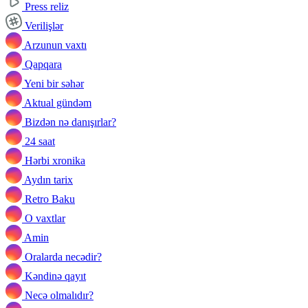
Press reliz
Verilişlər
Arzunun vaxtı
Qapqara
Yeni bir səhər
Aktual gündəm
Bizdən nə danışırlar?
24 saat
Hərbi xronika
Aydın tarix
Retro Baku
O vaxtlar
Amin
Oralarda necədir?
Kəndinə qayıt
Necə olmalıdır?