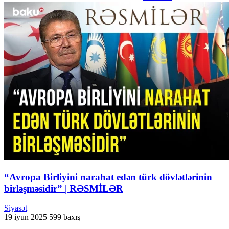
“Avropa Birliyini narahat edən türk dövlətlərinin
birləşməsidir” | RƏSMİLƏR
Siyasət
19 iyun 2025
599 baxış