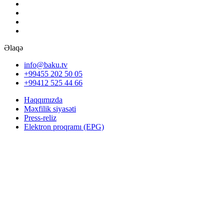
Əlaqə
info@baku.tv
+99455 202 50 05
+99412 525 44 66
Haqqımızda
Məxfilik siyasəti
Press-reliz
Elektron proqramı (EPG)