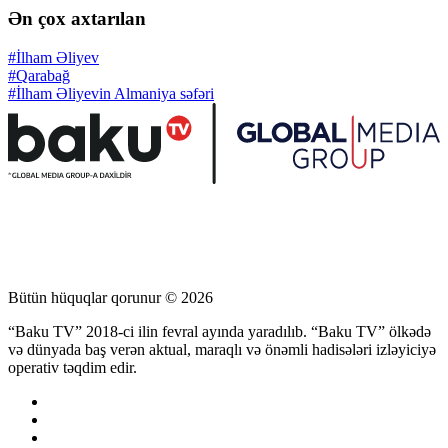
Ən çox axtarılan
#İlham Əliyev
#Qarabağ
#İlham Əliyevin Almaniya səfəri
Bütün hüquqlar qorunur © 2026
“Baku TV” 2018-ci ilin fevral ayında yaradılıb. “Baku TV” ölkədə
və dünyada baş verən aktual, maraqlı və önəmli hadisələri izləyiciyə
operativ təqdim edir.