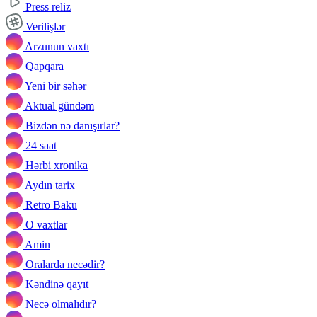
Press reliz
Verilişlər
Arzunun vaxtı
Qapqara
Yeni bir səhər
Aktual gündəm
Bizdən nə danışırlar?
24 saat
Hərbi xronika
Aydın tarix
Retro Baku
O vaxtlar
Amin
Oralarda necədir?
Kəndinə qayıt
Necə olmalıdır?