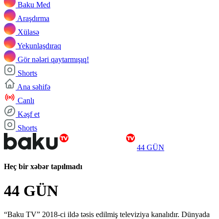
Baku Med
Araşdırma
Xülasə
Yekunlaşdıraq
Gör nələri qaytarmışıq!
Shorts
Ana səhifə
Canlı
Kəşf et
Shorts
44 GÜN
Heç bir xəbər tapılmadı
44 GÜN
“Baku TV” 2018-ci ildə təsis edilmiş televiziya kanalıdır. Dünyada