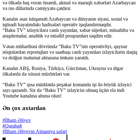
və ölkədə baş verən önəmli, aktual və maraqlı xəbərləri Azərbaycan
və rus dillərində cəmiyyətə çatdırır.
Kanalın əsas istiqaməti Azəbaycan və dünyanın siyasi, sosial və
iqtisadi həyatındakı hadisələri operativ işıqlandırmaqdır.
“Baku TV” izləyicilərə canlı yayımlar, xəbər süjetləri, müsahibə və
araşdırmalar, analitik və müəllif proqramları təqdim edir.
Vətən müharibəsi dövründə “Baku TV”nin operativliyi, qaynar
nöqtələrdən reportajları və saatbaşı canlı yayımları izləyicilərin dəqiq
və dolğun məlumat almasına imkanı yaratdı.
Kanalın ABŞ, Rusiya, Türkiyə, Gürcüstan, Ukrayna və digər
ölkələrdə də xüsusi müxbirləri var.
“Baku TV” qısa müddətdə peşəkar komanda işi ilə böyük izləyici
sayı qazanıb. Siz də “Baku TV” izləyicisi olmaq üçün elə indi
Youtube kanalına abunə olun!
Ən çox axtarılan
#İlham Əliyev
#Qarabağ
#İlham Əliyevin Almaniya səfəri