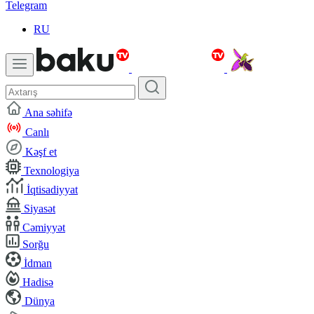
Telegram
RU
Ana səhifə
Canlı
Kəşf et
Texnologiya
İqtisadiyyat
Siyasət
Cəmiyyət
Sorğu
İdman
Hadisə
Dünya