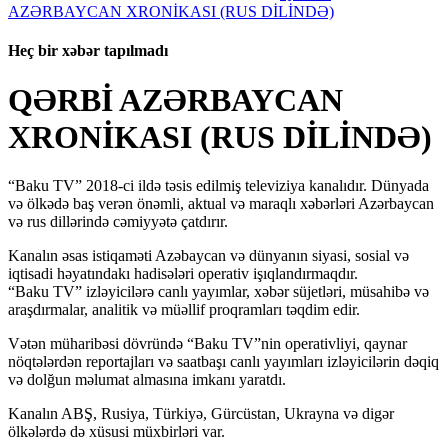
AZƏRBAYCAN XRONİKASI (RUS DİLİNDƏ)
Heç bir xəbər tapılmadı
QƏRBİ AZƏRBAYCAN
XRONİKASI (RUS DİLİNDƏ)
“Baku TV” 2018-ci ildə təsis edilmiş televiziya kanalıdır. Dünyada
və ölkədə baş verən önəmli, aktual və maraqlı xəbərləri Azərbaycan
və rus dillərində cəmiyyətə çatdırır.
Kanalın əsas istiqaməti Azəbaycan və dünyanın siyasi, sosial və
iqtisadi həyatındakı hadisələri operativ işıqlandırmaqdır.
“Baku TV” izləyicilərə canlı yayımlar, xəbər süjetləri, müsahibə və
araşdırmalar, analitik və müəllif proqramları təqdim edir.
Vətən müharibəsi dövründə “Baku TV”nin operativliyi, qaynar
nöqtələrdən reportajları və saatbaşı canlı yayımları izləyicilərin dəqiq
və dolğun məlumat almasına imkanı yaratdı.
Kanalın ABŞ, Rusiya, Türkiyə, Gürcüstan, Ukrayna və digər
ölkələrdə də xüsusi müxbirləri var.