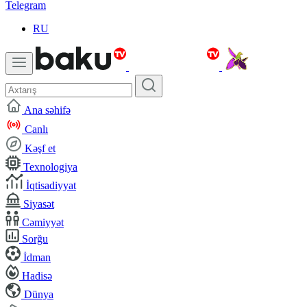
Telegram
RU
Ana səhifə
Canlı
Kəşf et
Texnologiya
İqtisadiyyat
Siyasət
Cəmiyyət
Sorğu
İdman
Hadisə
Dünya