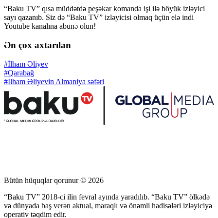
“Baku TV” qısa müddətdə peşəkar komanda işi ilə böyük izləyici
sayı qazanıb. Siz də “Baku TV” izləyicisi olmaq üçün elə indi
Youtube kanalına abunə olun!
Ən çox axtarılan
#İlham Əliyev
#Qarabağ
#İlham Əliyevin Almaniya səfəri
Bütün hüquqlar qorunur © 2026
“Baku TV” 2018-ci ilin fevral ayında yaradılıb. “Baku TV” ölkədə
və dünyada baş verən aktual, maraqlı və önəmli hadisələri izləyiciyə
operativ təqdim edir.