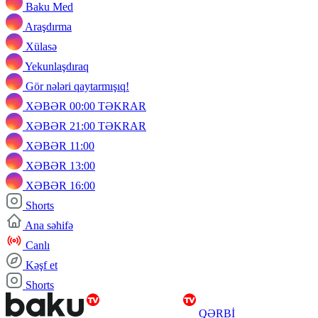
Baku Med
Araşdırma
Xülasə
Yekunlaşdıraq
Gör nələri qaytarmışıq!
XƏBƏR 00:00 TƏKRAR
XƏBƏR 21:00 TƏKRAR
XƏBƏR 11:00
XƏBƏR 13:00
XƏBƏR 16:00
Shorts
Ana səhifə
Canlı
Kəşf et
Shorts
QƏRBİ