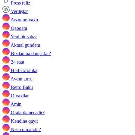
Press reliz
Verilişlər
Arzunun vaxtı
Qapqara
Yeni bir səhər
Aktual gündəm
Bizdən nə danışırlar?
24 saat
Hərbi xronika
Aydın tarix
Retro Baku
O vaxtlar
Amin
Oralarda necədir?
Kəndinə qayıt
Necə olmalıdır?