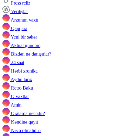
Press reliz
Verilişlər
Arzunun vaxtı
Qapqara
Yeni bir səhər
Aktual gündəm
Bizdən nə danışırlar?
24 saat
Hərbi xronika
Aydın tarix
Retro Baku
O vaxtlar
Amin
Oralarda necədir?
Kəndinə qayıt
Necə olmalıdır?