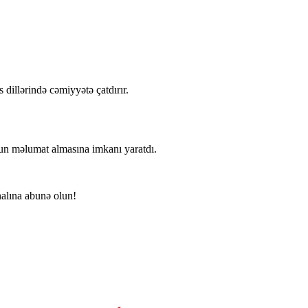
dillərində cəmiyyətə çatdırır.
ğun məlumat almasına imkanı yaratdı.
alına abunə olun!