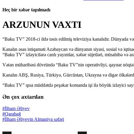
Heç bir xəbər tapılmadı
ARZUNUN VAXTI
“Baku TV” 2018-ci ildə təsis edilmiş televiziya kanalıdır. Dünyada və
Kanalın əsas istiqaməti Azəbaycan və dünyanın siyasi, sosial və iqtisa
“Baku TV” izləyicilərə canlı yayımlar, xəbər süjetləri, müsahibə və ara
Vətən müharibəsi dövründə “Baku TV”nin operativliyi, qaynar nöqtələr
Kanalın ABŞ, Rusiya, Türkiyə, Gürcüstan, Ukrayna və digər ölkələrdə
“Baku TV” qısa müddətdə peşəkar komanda işi ilə böyük izləyici sayı
Ən çox axtarılan
#İlham Əliyev
#Qarabağ
#İlham Əliyevin Almaniya səfəri