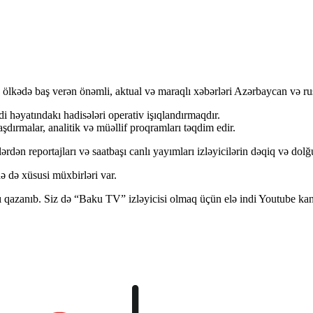
 ölkədə baş verən önəmli, aktual və maraqlı xəbərləri Azərbaycan və rus 
di həyatındakı hadisələri operativ işıqlandırmaqdır.
şdırmalar, analitik və müəllif proqramları təqdim edir.
dən reportajları və saatbaşı canlı yayımları izləyicilərin dəqiq və dol
 də xüsusi müxbirləri var.
 qazanıb. Siz də “Baku TV” izləyicisi olmaq üçün elə indi Youtube kan