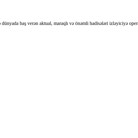
ünyada baş verən aktual, maraqlı və önəmli hadisələri izləyiciyə opera