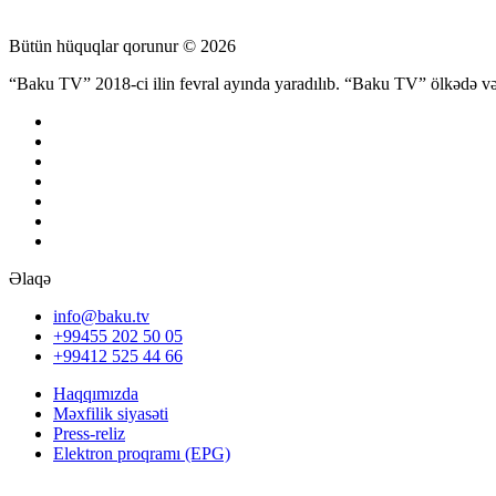
Bütün hüquqlar qorunur © 2026
“Baku TV” 2018-ci ilin fevral ayında yaradılıb. “Baku TV” ölkədə və d
Əlaqə
info@baku.tv
+99455 202 50 05
+99412 525 44 66
Haqqımızda
Məxfilik siyasəti
Press-reliz
Elektron proqramı (EPG)