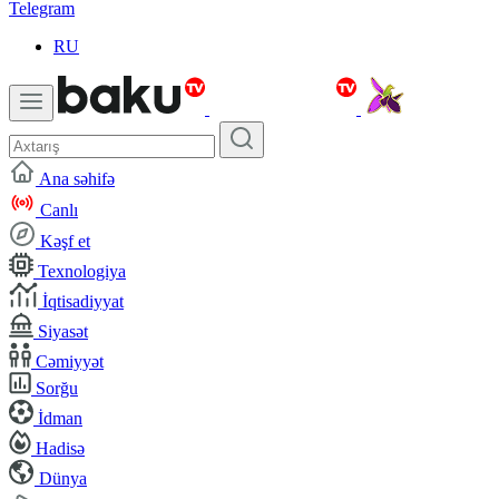
Telegram
RU
Ana səhifə
Canlı
Kəşf et
Texnologiya
İqtisadiyyat
Siyasət
Cəmiyyət
Sorğu
İdman
Hadisə
Dünya