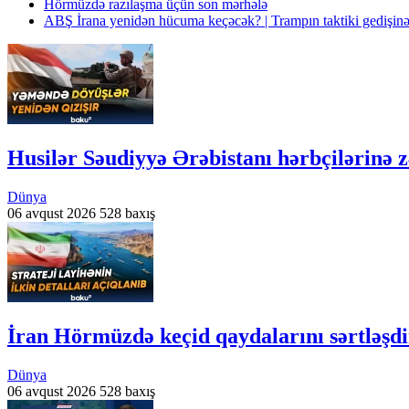
Hörmüzdə razılaşma üçün son mərhələ
ABŞ İrana yenidən hücuma keçəcək? | Trampın taktiki gedişinə
Husilər Səudiyyə Ərəbistanı hərbçilərinə z
Dünya
06 avqust 2026
528 baxış
İran Hörmüzdə keçid qaydalarını sərtləşdi
Dünya
06 avqust 2026
528 baxış