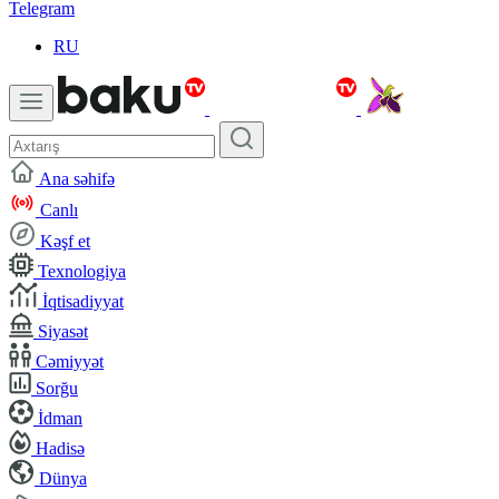
Telegram
RU
Ana səhifə
Canlı
Kəşf et
Texnologiya
İqtisadiyyat
Siyasət
Cəmiyyət
Sorğu
İdman
Hadisə
Dünya