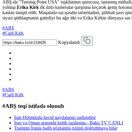
ABŞ-da "Turning Point USA" təşkilatının qurucusu, tanınmış mühafiz
yoldaşı
Erika Kirk
ilk dəfə kameralar qarşısına keçərək geniş bəyanatl
kəskin tənqid edib. Məqalədə sui-qəsdin təfərrüatları, şübhəli şəxs q
siyasi qütbləşmənin gətirdiyi bu ağır itki və Erika Kirkin dünyaya səs
#ABŞ
#Çarli Kirk
Kopyalandı
#ABŞ
#Çarli Kirk
#ABŞ teqi istifadə olunub
İran Hörmüzdə keçid qaydalarını sərtləşdirir
İran və Oman arasında kritik razılaşma - Baku TV CANLI
Trampın İranla bağlı gözləntisi özünü doğrultmaya bilər