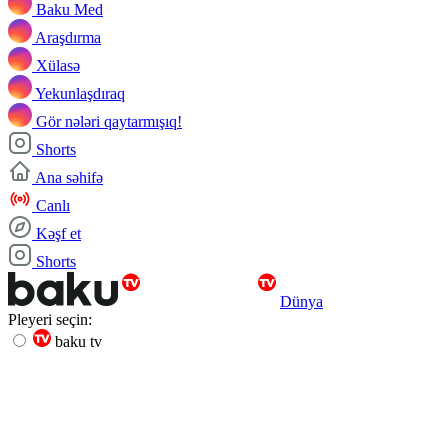
Baku Med
Araşdırma
Xülasə
Yekunlaşdıraq
Gör nələri qaytarmışıq!
Shorts
Ana səhifə
Canlı
Kəşf et
Shorts
Dünya
Pleyeri seçin:
baku tv