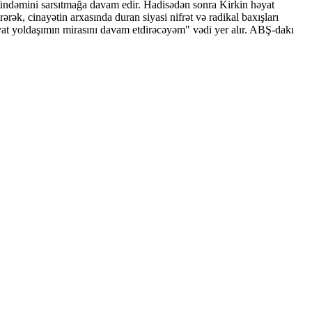
ndəmini sarsıtmağa davam edir. Hadisədən sonra Kirkin həyat
ərək, cinayətin arxasında duran siyasi nifrət və radikal baxışları
əyat yoldaşımın mirasını davam etdirəcəyəm" vədi yer alır. ABŞ-dakı