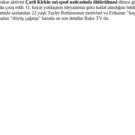
əkar aktivist
Çarli Kirkin sui-qəsd nəticəsində öldürülməsi
dünya gü
a çıxış edib. O, həyat yoldaşının ideyalarına görə hədəf alındığını bildir
ismində saxlanılan 22 yaşlı Tayler Robinsonun motivləri və Erikanın "h
 salan "döyüş çağırışı" barədə ən son detallar Baku TV-də.