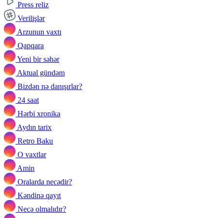
Press reliz
Verilişlər
Arzunun vaxtı
Qapqara
Yeni bir səhər
Aktual gündəm
Bizdən nə danışırlar?
24 saat
Hərbi xronika
Aydın tarix
Retro Baku
O vaxtlar
Amin
Oralarda necədir?
Kəndinə qayıt
Necə olmalıdır?