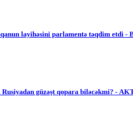
 qanun layihəsini parlamentə təqdim etdi 
an Rusiyadan güzəşt qopara biləcəkmi? 