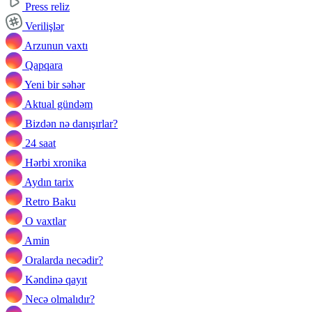
Press reliz
Verilişlər
Arzunun vaxtı
Qapqara
Yeni bir səhər
Aktual gündəm
Bizdən nə danışırlar?
24 saat
Hərbi xronika
Aydın tarix
Retro Baku
O vaxtlar
Amin
Oralarda necədir?
Kəndinə qayıt
Necə olmalıdır?