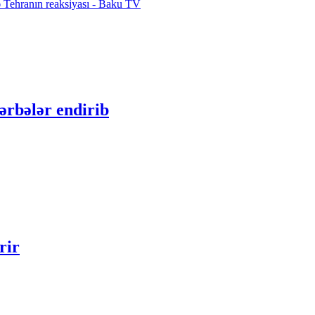
 Tehranın reaksiyası - Baku TV
ərbələr endirib
rir