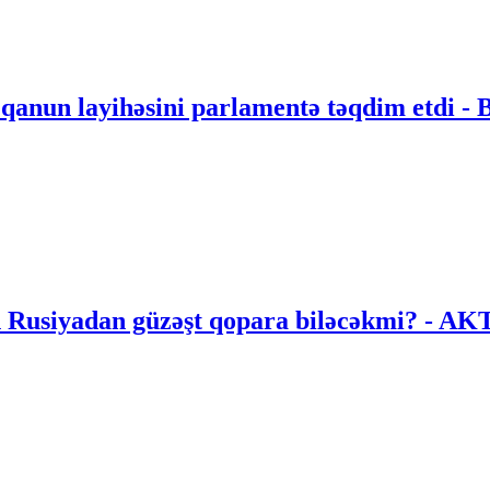
 qanun layihəsini parlamentə təqdim etdi 
an Rusiyadan güzəşt qopara biləcəkmi? 