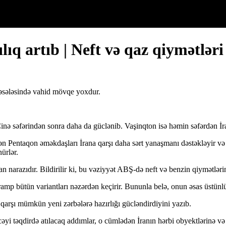
ıq artıb | Neft və qaz qiymətləri
əsələsində vahid mövqe yoxdur.
Çinə səfərindən sonra daha da güclənib. Vaşinqton isə həmin səfərdən İra
n Pentaqon əməkdaşları İrana qarşı daha sərt yanaşmanı dəstəkləyir və
ürlər.
narazıdır. Bildirilir ki, bu vəziyyət ABŞ-də neft və benzin qiymətlərin
p bütün variantları nəzərdən keçirir. Bununla belə, onun əsas üstünlü
arşı mümkün yeni zərbələrə hazırlığı gücləndirdiyini yazıb.
təqdirdə atılacaq addımlar, o cümlədən İranın hərbi obyektlərinə və inf