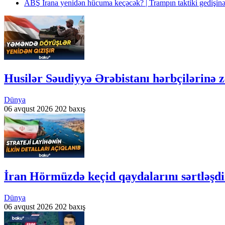
ABŞ İrana yenidən hücuma keçəcək? | Trampın taktiki gedişinə
Husilər Səudiyyə Ərəbistanı hərbçilərinə z
Dünya
06 avqust 2026
202 baxış
İran Hörmüzdə keçid qaydalarını sərtləşdi
Dünya
06 avqust 2026
202 baxış