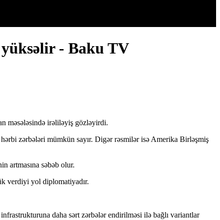
 yüksəlir - Baku TV
n məsələsində irəliləyiş gözləyirdi.
 hərbi zərbələri mümkün sayır. Digər rəsmilər isə Amerika Birləşmiş
in artmasına səbəb olur.
k verdiyi yol diplomatiyadır.
rastrukturuna daha sərt zərbələr endirilməsi ilə bağlı variantlar