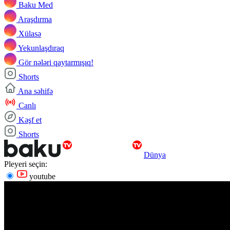
Baku Med
Araşdırma
Xülasə
Yekunlaşdıraq
Gör nələri qaytarmışıq!
Shorts
Ana səhifə
Canlı
Kəşf et
Shorts
Dünya
Pleyeri seçin:
youtube