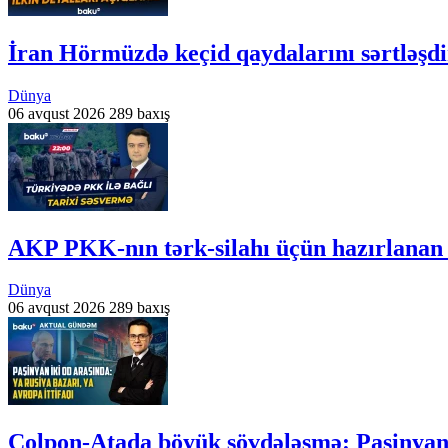
İran Hörmüzdə keçid qaydalarını sərtləşdi
Dünya
06 avqust 2026
289 baxış
AKP PKK-nın tərk-silahı üçün hazırlanan
Dünya
06 avqust 2026
289 baxış
Çolpon-Atada böyük sövdələşmə: Paşiny