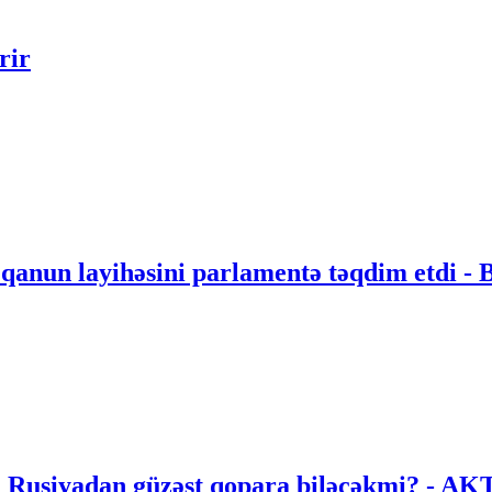
rir
 qanun layihəsini parlamentə təqdim etdi 
an Rusiyadan güzəşt qopara biləcəkmi? 