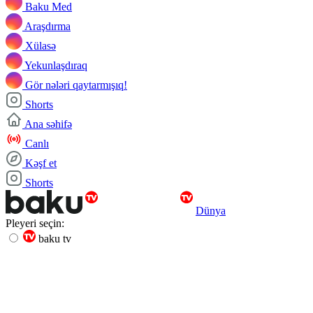
Baku Med
Araşdırma
Xülasə
Yekunlaşdıraq
Gör nələri qaytarmışıq!
Shorts
Ana səhifə
Canlı
Kəşf et
Shorts
Dünya
Pleyeri seçin:
baku tv