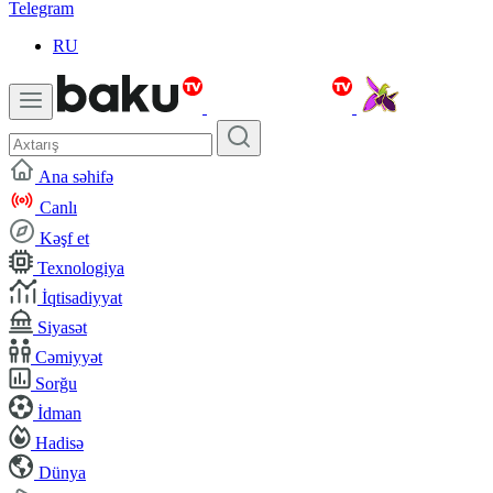
Telegram
RU
Ana səhifə
Canlı
Kəşf et
Texnologiya
İqtisadiyyat
Siyasət
Cəmiyyət
Sorğu
İdman
Hadisə
Dünya