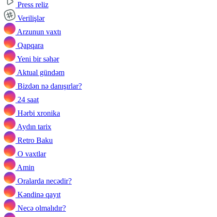
Press reliz
Verilişlər
Arzunun vaxtı
Qapqara
Yeni bir səhər
Aktual gündəm
Bizdən nə danışırlar?
24 saat
Hərbi xronika
Aydın tarix
Retro Baku
O vaxtlar
Amin
Oralarda necədir?
Kəndinə qayıt
Necə olmalıdır?