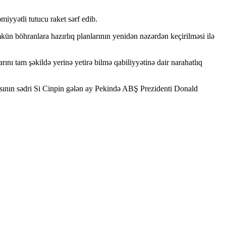
yyətli tutucu raket sərf edib.
mkün böhranlara hazırlıq planlarının yenidən nəzərdən keçirilməsi ilə
ını tam şəkildə yerinə yetirə bilmə qabiliyyətinə dair narahatlıq
kasının sədri Si Cinpin gələn ay Pekində ABŞ Prezidenti Donald