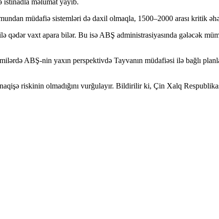
 istinadla məlumat yayıb.
an müdafiə sistemləri də daxil olmaqla, 1500–2000 arası kritik əhəmi
tı ilə qədər vaxt apara bilər. Bu isə ABŞ administrasiyasında gələcək mü
smilərdə ABŞ-nin yaxın perspektivdə Tayvanın müdafiəsi ilə bağlı planlar
aqişə riskinin olmadığını vurğulayır. Bildirilir ki, Çin Xalq Respubli