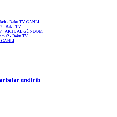
çıqladı - Baku TV CANLI
di? - Baku TV
nlaşır? - AKTUAL GÜNDƏM
qlamır? - Baku TV
TV CANLI
ərbələr endirib