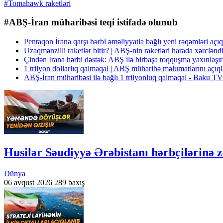
#Tomahawk raketləri
#ABŞ-İran müharibəsi teqi istifadə olunub
Pentaqon İrana qarşı hərbi əməliyyatla bağlı yeni rəqəmləri a
Uzaqmənzilli raketlər bitir? | ABŞ-nin raketləri harada xərclən
Çindən İrana hərbi dəstək: ABŞ ilə birbaşa toqquşma yaxı
1 trilyon dollarlıq qalmaqal | ABŞ müharibə məlumatlarını açı
ABŞ-İran müharibəsi ilə bağlı 1 trilyonluq qalmaqal - Baku 
Husilər Səudiyyə Ərəbistanı hərbçilərinə z
Dünya
06 avqust 2026
289 baxış