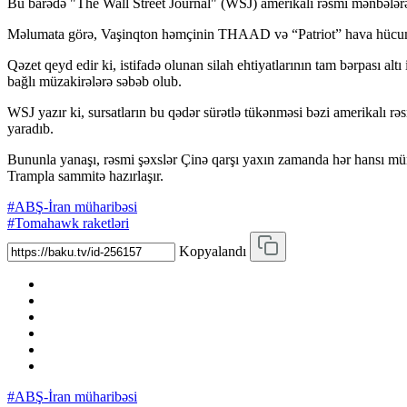
Bu barədə "The Wall Street Journal" (WSJ) amerikalı rəsmi mənbələrə
Məlumata görə, Vaşinqton həmçinin THAAD və “Patriot” hava hücumund
Qəzet qeyd edir ki, istifadə olunan silah ehtiyatlarının tam bərpası al
bağlı müzakirələrə səbəb olub.
WSJ yazır ki, sursatların bu qədər sürətlə tükənməsi bəzi amerikalı rə
yaradıb.
Bununla yanaşı, rəsmi şəxslər Çinə qarşı yaxın zamanda hər hansı mün
Trampla sammitə hazırlaşır.
#ABŞ-İran müharibəsi
#Tomahawk raketləri
Kopyalandı
#ABŞ-İran müharibəsi