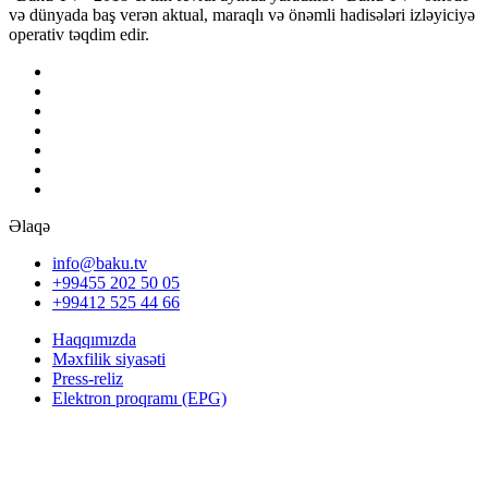
və dünyada baş verən aktual, maraqlı və önəmli hadisələri izləyiciyə
operativ təqdim edir.
Əlaqə
info@baku.tv
+99455 202 50 05
+99412 525 44 66
Haqqımızda
Məxfilik siyasəti
Press-reliz
Elektron proqramı (EPG)