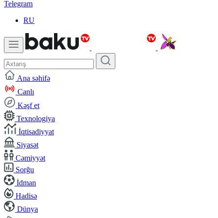
Telegram
RU
Ana səhifə
Canlı
Kəşf et
Texnologiya
İqtisadiyyat
Siyasət
Cəmiyyət
Sorğu
İdman
Hadisə
Dünya