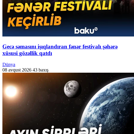
Gecə səmasını işıqlandıran fənər festivalı şəhərə
xüsusi gözəllik qatdı
Dünya
08 avqust 2026
43 baxış