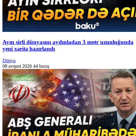
Ayın sirli dünyasını aydınladan 3 metr uzunluğunda
yeni xəritə hazırlandı
Dünya
08 avqust 2026
44 baxış