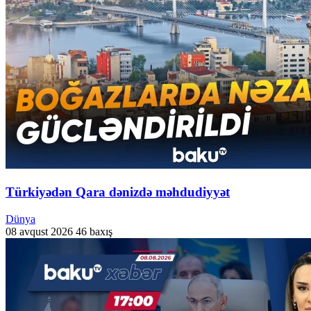
Türkiyədən Qara dənizdə məhdudiyyət
Dünya
08 avqust 2026
46 baxış