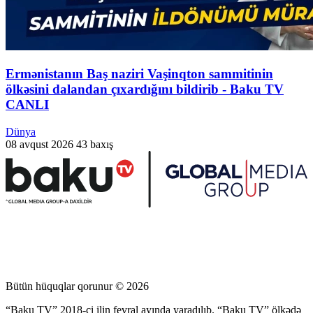
Ermənistanın Baş naziri Vaşinqton sammitinin
ölkəsini dalandan çıxardığını bildirib - Baku TV
CANLI
Dünya
08 avqust 2026
43 baxış
Bütün hüquqlar qorunur © 2026
“Baku TV” 2018-ci ilin fevral ayında yaradılıb. “Baku TV” ölkədə