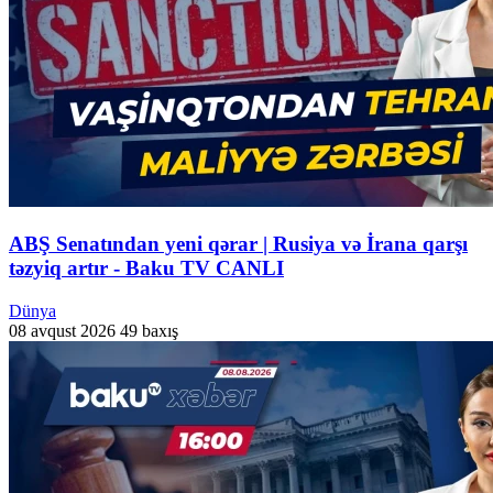
ABŞ Senatından yeni qərar | Rusiya və İrana qarşı
təzyiq artır - Baku TV CANLI
Dünya
08 avqust 2026
49 baxış