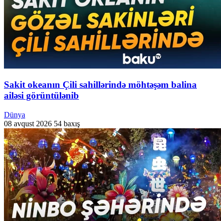
Sakit okeanın Çili sahillərində möhtəşəm balina
ailəsi görüntülənib
Dünya
08 avqust 2026
54 baxış