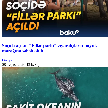
Soçidə açılan "Fillər parkı" ziyarətçilərin böyük
marağına səbəb olub
Dünya
08 avqust 2026
43 baxış