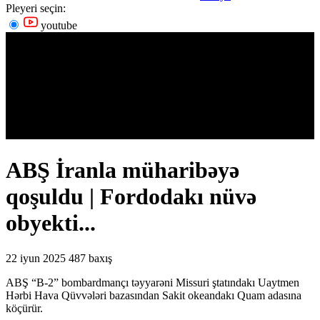
Pleyeri seçin:
youtube
ABŞ İranla müharibəyə
qoşuldu | Fordodakı nüvə
obyekti...
22 iyun 2025
487 baxış
ABŞ “B-2” bombardmançı təyyarəni Missuri ştatındakı Uaytmen
Hərbi Hava Qüvvələri bazasından Sakit okeandakı Quam adasına
köçürür.