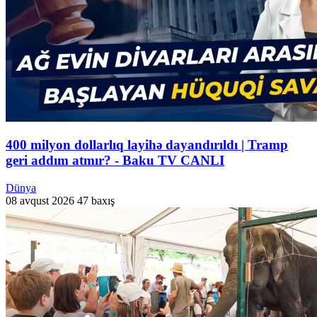
400 milyon dollarlıq layihə dayandırıldı | Tramp
geri addım atmır? - Baku TV CANLI
Dünya
08 avqust 2026
47 baxış