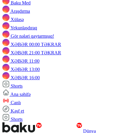
Baku Med
Araşdırma
Xülasə
Yekunlaşdıraq
Gör nələri qaytarmışıq!
XƏBƏR 00:00 TƏKRAR
XƏBƏR 21:00 TƏKRAR
XƏBƏR 11:00
XƏBƏR 13:00
XƏBƏR 16:00
Shorts
Ana səhifə
Canlı
Kəşf et
Shorts
Dünya