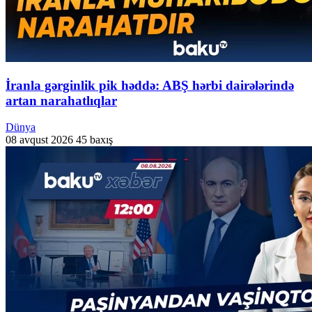
İranla gərginlik pik həddə: ABŞ hərbi dairələrində
artan narahatlıqlar
Dünya
08 avqust 2026
45 baxış