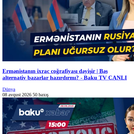
Ermənistanın ixrac coğrafiyası dəyişir | Bəs
alternativ bazarlar hazırdırmı? - Baku TV CANLI
Dünya
08 avqust 2026
50 baxış