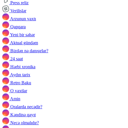
Press reliz
Verilişlər
Arzunun vaxtı
Qapqara
Yeni bir səhər
Aktual gündəm
Bizdən nə danışırlar?
24 saat
Hərbi xronika
Aydın tarix
Retro Baku
O vaxtlar
Amin
Oralarda necədir?
Kəndinə qayıt
Necə olmalıdır?