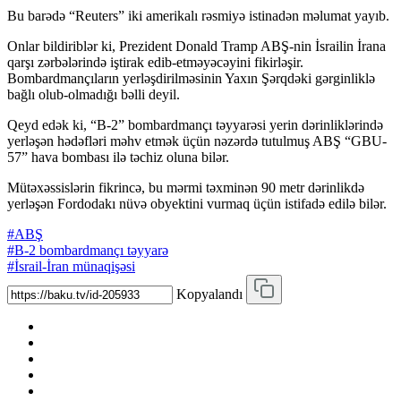
Bu barədə “Reuters” iki amerikalı rəsmiyə istinadən məlumat yayıb.
Onlar bildiriblər ki, Prezident Donald Tramp ABŞ-nin İsrailin İrana
qarşı zərbələrində iştirak edib-etməyəcəyini fikirləşir.
Bombardmançıların yerləşdirilməsinin Yaxın Şərqdəki gərginliklə
bağlı olub-olmadığı bəlli deyil.
Qeyd edək ki, “B-2” bombardmançı təyyarəsi yerin dərinliklərində
yerləşən hədəfləri məhv etmək üçün nəzərdə tutulmuş ABŞ “GBU-
57” hava bombası ilə təchiz oluna bilər.
Mütəxəssislərin fikrincə, bu mərmi təxminən 90 metr dərinlikdə
yerləşən Fordodakı nüvə obyektini vurmaq üçün istifadə edilə bilər.
#ABŞ
#B-2 bombardmançı təyyarə
#İsrail-İran münaqişəsi
Kopyalandı