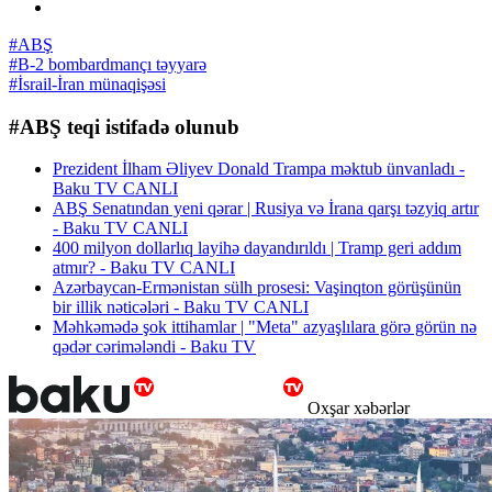
#ABŞ
#B-2 bombardmançı təyyarə
#İsrail-İran münaqişəsi
#ABŞ teqi istifadə olunub
Prezident İlham Əliyev Donald Trampa məktub ünvanladı -
Baku TV CANLI
ABŞ Senatından yeni qərar | Rusiya və İrana qarşı təzyiq artır
- Baku TV CANLI
400 milyon dollarlıq layihə dayandırıldı | Tramp geri addım
atmır? - Baku TV CANLI
Azərbaycan-Ermənistan sülh prosesi: Vaşinqton görüşünün
bir illik nəticələri - Baku TV CANLI
Məhkəmədə şok ittihamlar | "Meta" azyaşlılara görə görün nə
qədər cərimələndi - Baku TV
Oxşar xəbərlər