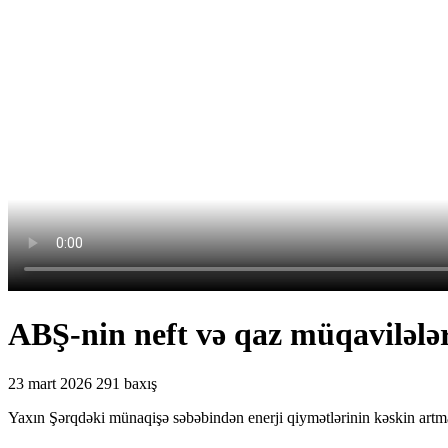
ABŞ-nin neft və qaz müqavilələri
23 mart 2026
291 baxış
Yaxın Şərqdəki münaqişə səbəbindən enerji qiymətlərinin kəskin artma