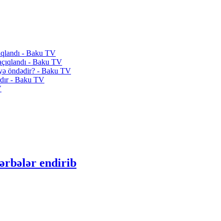
çıqlandı - Baku TV
 açıqlandı - Baku TV
niyə öndədir? - Baku TV
rdır - Baku TV
V
ərbələr endirib