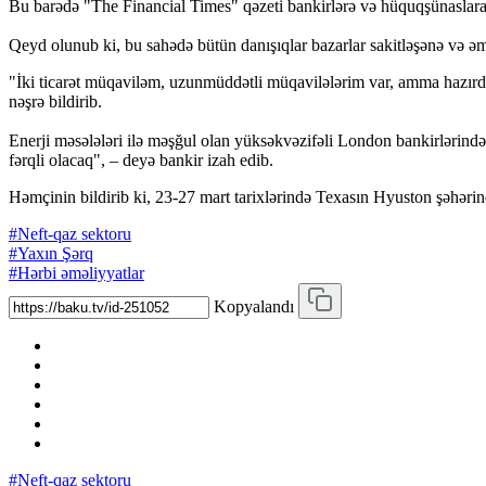
Bu barədə "The Financial Times" qəzeti bankirlərə və hüquqşünaslara
Qeyd olunub ki, bu sahədə bütün danışıqlar bazarlar sakitləşənə və əm
"İki ticarət müqaviləm, uzunmüddətli müqavilələrim var, amma hazırd
nəşrə bildirib.
Enerji məsələləri ilə məşğul olan yüksəkvəzifəli London bankirlərindən
fərqli olacaq", – deyə bankir izah edib.
Həmçinin bildirib ki, 23-27 mart tarixlərində Texasın Hyuston şəhərin
#Neft-qaz sektoru
#Yaxın Şərq
#Hərbi əməliyyatlar
Kopyalandı
#Neft-qaz sektoru