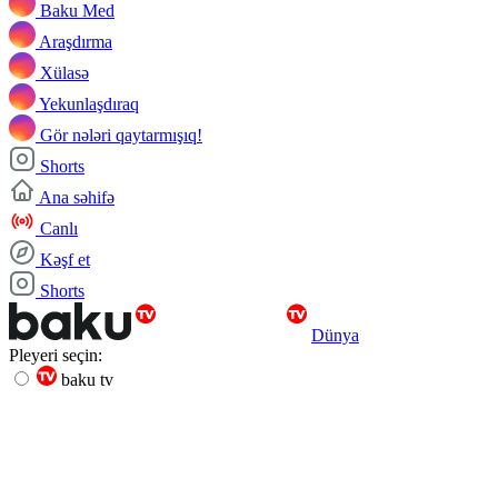
Baku Med
Araşdırma
Xülasə
Yekunlaşdıraq
Gör nələri qaytarmışıq!
Shorts
Ana səhifə
Canlı
Kəşf et
Shorts
Dünya
Pleyeri seçin:
baku tv