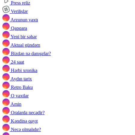
Press reliz
Verilişlər
Arzunun vaxtı
Qapqara
Yeni bir səhər
Aktual gündəm
Bizdən nə danışırlar?
24 saat
Hərbi xronika
Aydın tarix
Retro Baku
O vaxtlar
Amin
Oralarda necədir?
Kəndinə qayıt
Necə olmalıdır?