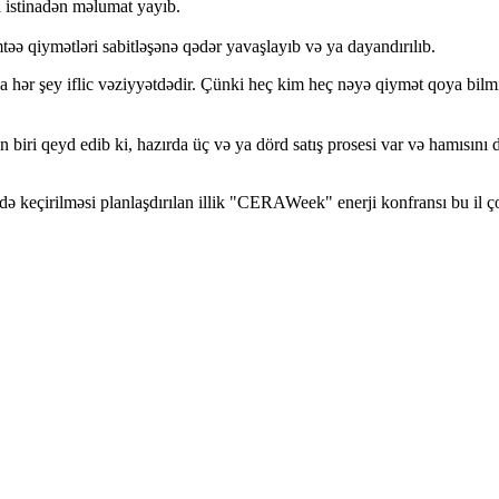
 istinadən məlumat yayıb.
təə qiymətləri sabitləşənə qədər yavaşlayıb və ya dayandırılıb.
a hər şey iflic vəziyyətdədir. Çünki heç kim heç nəyə qiymət qoya bil
 biri qeyd edib ki, hazırda üç və ya dörd satış prosesi var və hamısını
də keçirilməsi planlaşdırılan illik "CERAWeek" enerji konfransı bu il ç