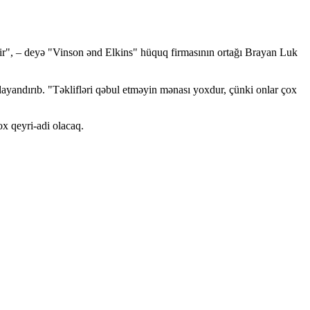
mir", – deyə "Vinson ənd Elkins" hüquq firmasının ortağı Brayan Luk
 dayandırıb. "Təklifləri qəbul etməyin mənası yoxdur, çünki onlar çox
ox qeyri-adi olacaq.