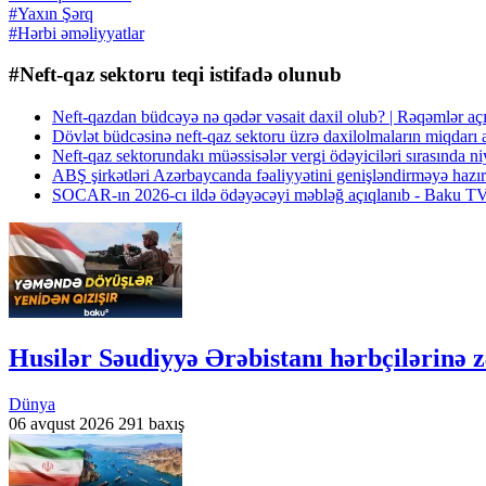
#Yaxın Şərq
#Hərbi əməliyyatlar
#Neft-qaz sektoru teqi istifadə olunub
Neft-qazdan büdcəyə nə qədər vəsait daxil olub? | Rəqəmlər a
Dövlət büdcəsinə neft-qaz sektoru üzrə daxilolmaların miqdarı
Neft-qaz sektorundakı müəssisələr vergi ödəyiciləri sırasında 
ABŞ şirkətləri Azərbaycanda fəaliyyətini genişləndirməyə hazı
SOCAR-ın 2026-cı ildə ödəyəcəyi məbləğ açıqlanıb - Baku T
Husilər Səudiyyə Ərəbistanı hərbçilərinə z
Dünya
06 avqust 2026
291 baxış