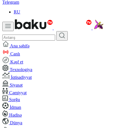
Telegram
RU
Ana səhifə
Canlı
Kəşf et
Texnologiya
İqtisadiyyat
Siyasət
Cəmiyyət
Sorğu
İdman
Hadisə
Dünya