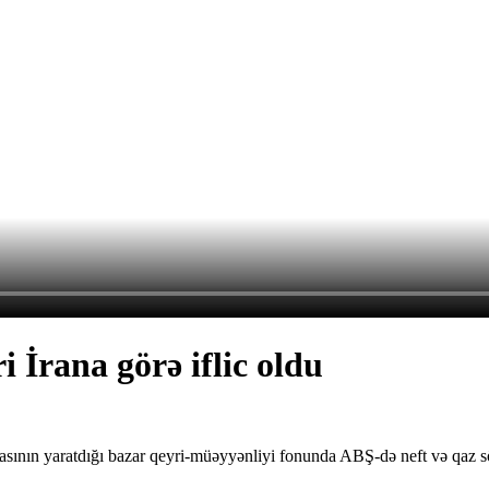
 İrana görə iflic oldu
sının yaratdığı bazar qeyri-müəyyənliyi fonunda ABŞ-də neft və qaz sö