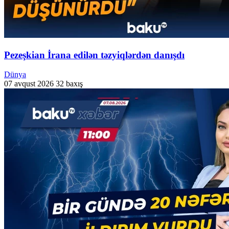
Pezeşkian İrana edilən təzyiqlərdən danışdı
Dünya
07 avqust 2026
32 baxış