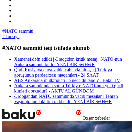
#NATO sammiti
#Türkiyə
#NATO sammiti teqi istifadə olunub
Xamenei dəfn edildi | Əraqçidən kritik mesaj | NATO-nun
Ankara sammiti bitdi - YENİ BİR SƏHƏR
Qərb Rusiyaya qarşı vahid cəbhədə birləşir | Türkiyə
görüşünün pərdəarxası məqamları - 24 SAAT
ABŞ Ankarada müttəfiqləri ilə necə dil tapdı? - Baku TV
Ankara sammitindən sonra Türkiyə: NATO-nun yeni gücü
kimləri qorxudur? - AKTUAL GÜNDƏM
Ərdoğandan NATO sammitində vacib mesajlar | Tehran
Vaşinqtonun təklifini rədd etdi - YENİ BİR SƏHƏR
Oxşar xəbərlər