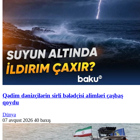
Qədim dənizçilərin sirli bələdçisi alimləri çaşbaş
qoydu
Dünya
07 avqust 2026
40 baxış