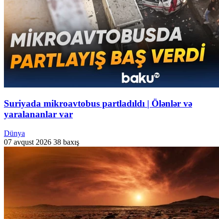
Suriyada mikroavtobus partladıldı | Ölənlər və
yaralananlar var
Dünya
07 avqust 2026
38 baxış