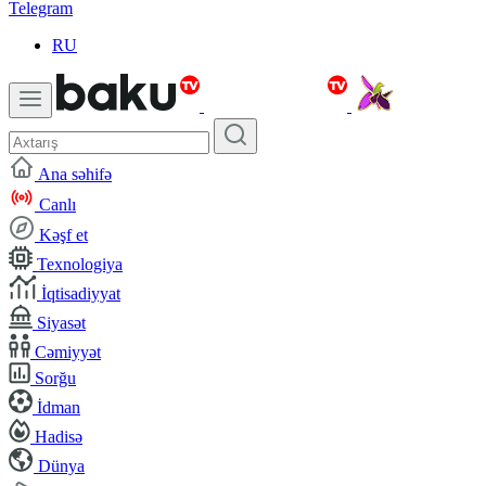
Telegram
RU
Ana səhifə
Canlı
Kəşf et
Texnologiya
İqtisadiyyat
Siyasət
Cəmiyyət
Sorğu
İdman
Hadisə
Dünya