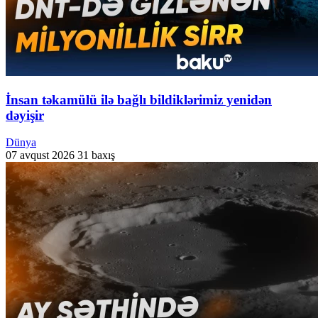
İnsan təkamülü ilə bağlı bildiklərimiz yenidən
dəyişir
Dünya
07 avqust 2026
31 baxış