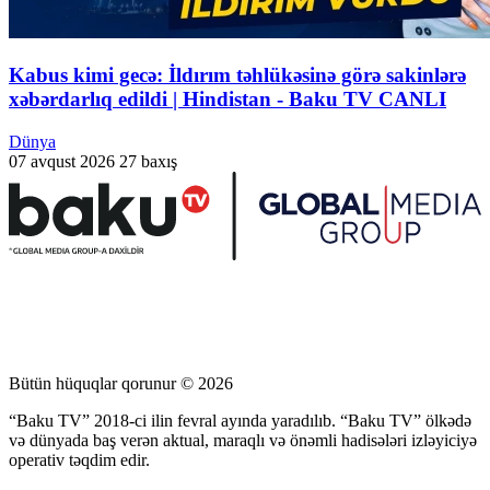
Kabus kimi gecə: İldırım təhlükəsinə görə sakinlərə
xəbərdarlıq edildi | Hindistan - Baku TV CANLI
Dünya
07 avqust 2026
27 baxış
Bütün hüquqlar qorunur © 2026
“Baku TV” 2018-ci ilin fevral ayında yaradılıb. “Baku TV” ölkədə
və dünyada baş verən aktual, maraqlı və önəmli hadisələri izləyiciyə
operativ təqdim edir.