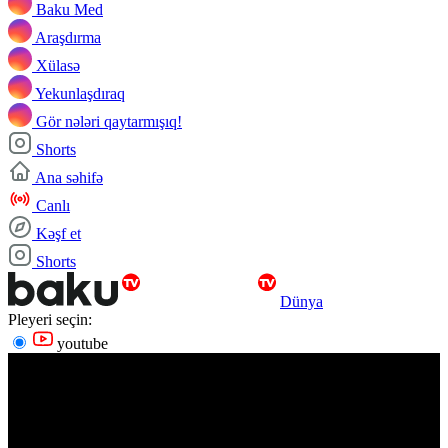
Baku Med
Araşdırma
Xülasə
Yekunlaşdıraq
Gör nələri qaytarmışıq!
Shorts
Ana səhifə
Canlı
Kəşf et
Shorts
Dünya
Pleyeri seçin:
youtube