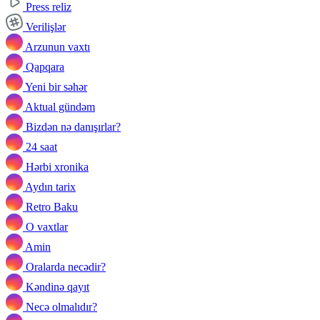
Press reliz
Verilişlər
Arzunun vaxtı
Qapqara
Yeni bir səhər
Aktual gündəm
Bizdən nə danışırlar?
24 saat
Hərbi xronika
Aydın tarix
Retro Baku
O vaxtlar
Amin
Oralarda necədir?
Kəndinə qayıt
Necə olmalıdır?