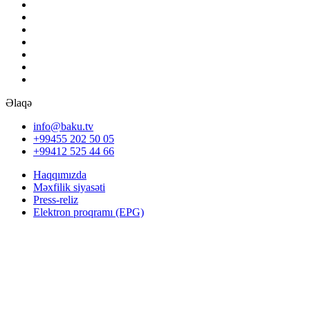
Əlaqə
info@baku.tv
+99455 202 50 05
+99412 525 44 66
Haqqımızda
Məxfilik siyasəti
Press-reliz
Elektron proqramı (EPG)