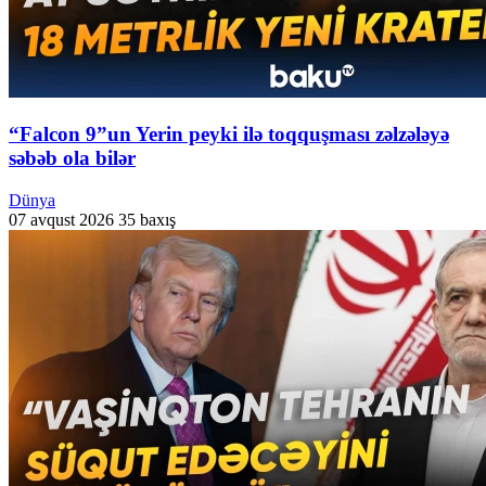
“Falcon 9”un Yerin peyki ilə toqquşması zəlzələyə
səbəb ola bilər
Dünya
07 avqust 2026
35 baxış