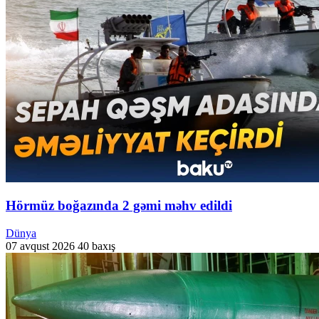
Hörmüz boğazında 2 gəmi məhv edildi
Dünya
07 avqust 2026
40 baxış