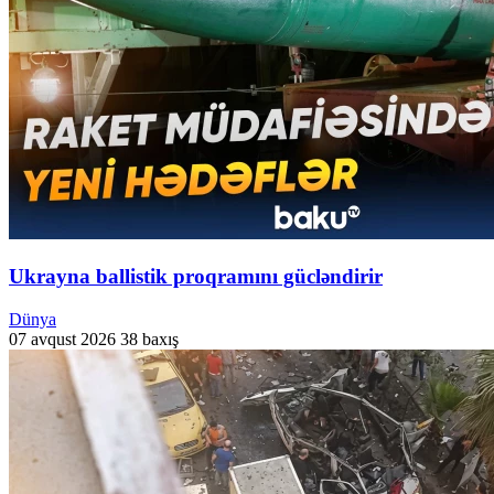
Ukrayna ballistik proqramını gücləndirir
Dünya
07 avqust 2026
38 baxış