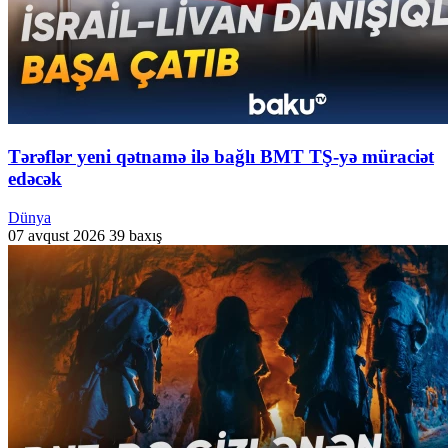
Tərəflər yeni qətnamə ilə bağlı BMT TŞ-yə müraciət
edəcək
Dünya
07 avqust 2026
39 baxış